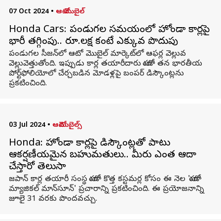
07 Oct 2024
•
ఆటో మొబైల్
Honda Cars: పండుగల సమయంలో హోండా కార్లపై
భారీ తగ్గింపు.. రూ.లక్ష కంటే ఎక్కువ పొదుపు
పండుగల సీజన్‌లో ఆటో మొబైల్ మార్కెట్‌లో ఆఫర్ల వెల్లువ
వెల్లువెత్తుతోంది. ఇప్పుడు కార్ల తయారీదారు హోండా తన భారతీయ
పోర్ట్‌ఫోలియోలో చేర్చబడిన మోడళ్లపై బంపర్ డిస్కౌంట్లను
ప్రకటించింది.
03 Jul 2024
•
ఆటోమొబైల్స్
Honda: హోండా కార్లపై డిస్కౌంట్లతో పాటు
ఆకర్షణీయమైన బహుమతులు.. మీరు ఎంత ఆదా
చేస్తారో తెలుసా
జపాన్ కార్ల తయారీ సంస్థ హోండా కొత్త కస్టమర్ల కోసం ఈ నెల 'హోండా
మ్యాజికల్ మాన్‌సూన్' ప్రచారాన్ని ప్రకటించింది. ఈ ప్రయోజనాన్ని
జూలై 31 వరకు పొందవచ్చు.