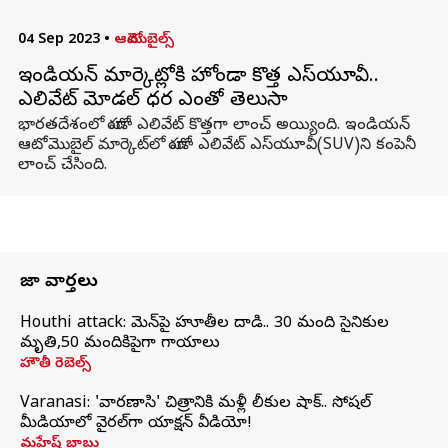
04 Sep 2023
•
ఆటోమొబైల్స్
ఇండియన్ మార్కెట్లోకి హోండా కొత్త ఎస్​యూవీ..
ఎలివేట్ మోడల్​ ధర ఎంతో తెలుసా
భారతదేశంలో హోండా ఎలివేట్​ కొత్తగా లాంచ్​ అయ్యింది. ఇండియన్​
ఆటోమొబైల్​ మార్కెట్​లో హోండా ఎలివేట్​ ఎస్​యూవీ(SUV)ని కంపెనీ
లాంచ్​ చేసింది.
తాజా వార్తలు
Houthi attack: యెమెన్‌పై హూతీల దాడి.. 30 మంది సైనికుల
మృతి,50 మందికిపైగా గాయాలు
హౌతీ రెబెల్స్
Varanasi: 'వారణాసి' చిత్రానికి మళ్లీ లీకుల షాక్.. సోషల్
మీడియాలో వైరల్‌గా యాక్షన్ వీడియో!
మహేష్ బాబు