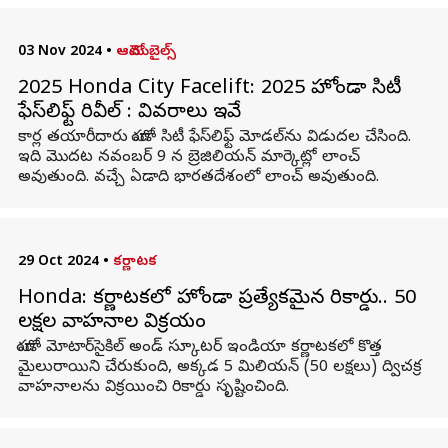
03 Nov 2024
•
ఆటోమొబైల్స్
2025 Honda City Facelift: 2025 హోండా సిటీ
ఫేస్‌లిఫ్ట్ రివీల్ : వివరాలు ఇవే
కార్ల తయారీదారు హోండా సిటీ ఫేస్‌లిఫ్ట్ మోడల్‌ను విడుదల చేసింది.
ఇది మొదట నవంబర్ 9 న బ్రెజిలియన్ మార్కెట్లో లాంచ్
అవుతుంది. వచ్చే ఏడాది భారతదేశంలో లాంచ్ అవుతుంది.
29 Oct 2024
•
కర్ణాటక
Honda: కర్ణాటకలో హోండా ప్రత్యేకమైన రికార్డు.. 50
లక్షల వాహనాల విక్రయం
హోండా మోటార్‌సైకిల్ అండ్ స్కూటర్ ఇండియా కర్ణాటకలో కొత్త
మైలురాయిని చేరుకుంది, అక్కడ 5 మిలియన్ (50 లక్షలు) ద్విచక్ర
వాహనాలను విక్రయించి రికార్డు సృష్టించింది.