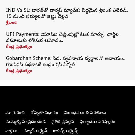
IND Vs SL: భారత్‌తో వార్మప్‌ మ్యాచ్‌కు సిద్ధమైన శ్రీలంక ఎలెవన్..
15 మంది సభ్యులతో జట్టు వెల్లడి
శ్రీలంక
UPI Payments: యూపీఐ చెల్లింపుల్లో కీలక మార్పు.. ఛార్జీల
వసూలుకు లోక్‌సభ ఆమోదం..
కేంద్ర ప్రభుత్వం
Gobardhan Scheme: పేడ, వ్యవసాయ వ్యర్థాలతో ఆదాయం..
గోబర్‌ధన్ పథకానికి కేంద్రం గ్రీన్ సిగ్నల్
కేంద్ర ప్రభుత్వం
మా గురించి
గోప్యతా విధానం
నిబంధనలు & షరతులు
మమ్మల్ని సంప్రదించండి
నైతిక ప్రవర్తన
ఫిర్యాదుల పరిష్కారం
వార్తలు
న్యూస్ ఆర్కైవ్
టాపిక్స్ ఆర్కైవ్స్