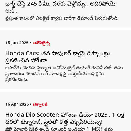
ఛార్జ్ చేస్తే 245 కి.మీ. వరకు వెళ్లొచ్చు.. అదిరిపోయే
లుక్‌..
ప్రస్తుత కాలంలో ఎలక్ట్రిక్ కార్లకు భారీగా డిమాండ్ పెరుగుతోంది.
18 Jun 2025
•
ఆటోమొబైల్స్
Honda Cars: తన పాపులర్‌ కార్లపై డిస్కౌంట్లు
ప్రకటించిన హోండా
జపాన్‌కు చెందిన ప్రఖ్యాత ఆటోమొబైల్ తయారీ కంపెనీ హోండా, తమ
ప్రజాదరణ పొందిన కార్ మోడళ్లపై ఆకర్షణీయ ఆఫర్లను
ప్రకటించింది.
16 Apr 2025
•
టెక్నాలజీ
Honda Dio Scooter: హోండా డియో 2025.. 1 లక్ష
ధరలో టెక్నాలజీ, స్టైల్‌తో కొత్త ఎక్స్‌పీరియెన్స్!
హోండా మోటార్ సైకిల్ అండ్ స్కూటర్ ఇండియా (HMSI) తమ