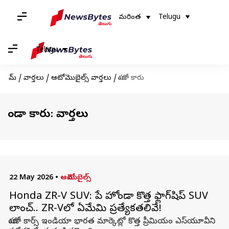
మరింత
Telugu
Telugu
హోమ్
/
వార్తలు
/
ఆటోమొబైల్స్ వార్తలు
/
హోండా కారు
హోండా కారు: వార్తలు
22 May 2026
•
ఆటోమొబైల్స్
Honda ZR-V SUV: రేపే హోండా కొత్త ఫ్లాగ్‌షిప్ SUV
లాంచ్.. ZR-Vలో ఏమేమి ప్రత్యేకతలివే!
హోండా కార్స్ ఇండియా భారత మార్కెట్లో కొత్త ప్రీమియం ఎస్‌యూవీని