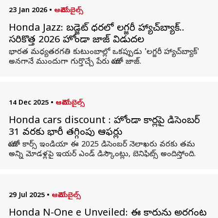
23 Jan 2026
•
ఆటోమొబైల్స్
Honda Jazz: బడ్జెట్ ధరలో లగ్జరీ హ్యాచ్‌బ్యాక్..
సరికొత్త 2026 హోండా జాజ్ విడుదల
భారత మధ్యతరగతి కుటుంబాల్లో ఒకప్పుడు 'లగ్జరీ హ్యాచ్‌బ్యాక్'
అనగానే ముందుగా గుర్తొచ్చే పేరు హోండా జాజ్.
14 Dec 2025
•
ఆటోమొబైల్స్
Honda cars discount : హోండా కార్లపై డిసెంబర్
31 వరకు భారీ తగ్గింపు ఆఫర్లు
హోండా కార్స్ ఇండియా ఈ 2025 డిసెంబర్ నెలాఖరు వరకు తమ
అన్ని మోడళ్లపై ఇయర్ ఎండ్ డిస్కౌంట్లు, బెనిఫిట్స్ అందిస్తోంది.
29 Jul 2025
•
ఆటోమొబైల్స్
Honda N-One e Unveiled: ఈ కారును అరగంట