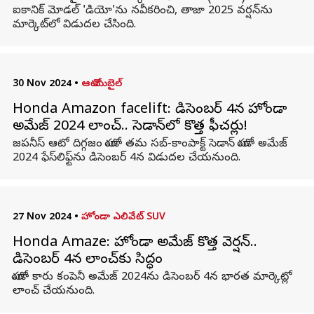
ఐకానిక్ మోడల్ 'డియో'ను నవీకరించి, తాజా 2025 వర్షన్‌ను
మార్కెట్‌లో విడుదల చేసింది.
30 Nov 2024
•
ఆటో మొబైల్
Honda Amazon facelift: డిసెంబర్ 4న హోండా
అమేజ్ 2024 లాంచ్.. సెడాన్‌లో కొత్త ఫీచర్లు!
జపనీస్ ఆటో దిగ్గజం హోండా తమ సబ్-కాంపాక్ట్ సెడాన్ హోండా అమేజ్
2024 ఫేస్‌లిఫ్ట్‌ను డిసెంబర్ 4న విడుదల చేయనుంది.
27 Nov 2024
•
హోండా ఎలివేట్ SUV
Honda Amaze: హోండా అమేజ్ కొత్త వెర్షన్..
డిసెంబర్ 4న లాంచ్‌కు సిద్ధం
హోండా కారు కంపెనీ అమేజ్ 2024ను డిసెంబర్ 4న భారత మార్కెట్లో
లాంచ్ చేయనుంది.