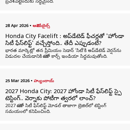
ప్రవేశపెట్టేందుకు సిద్ధమైంది.
28 Apr 2026
•
ఆటోమొబైల్స్
Honda City Facelift : అప్‌డేటెడ్ ఫీచర్లతో 'హోండా
సిటీ ఫేస్‌లిఫ్ట్' వచ్చేస్తోంది.. తేదీ ఎప్పుడంటే?
భారత మార్కెట్లో తన ప్రీమియం సెడాన్ 'సిటీ'కి అప్‌డేటెడ్ వెర్షన్‌ను
విడుదల చేయడానికి హోండా కార్స్ ఇండియా సిద్ధమవుతోంది.
25 Mar 2026
•
హ్యుందాయ్
2027 Honda City: 2027 హోండా సిటీ ఫేస్‌లిఫ్ట్ స్పై
టెస్టింగ్.. వెర్నాకు పోటీగా త్వరలో లాంచ్?
2027 హోండా సిటీ ఫేస్‌లిఫ్ట్ మోడల్ తాజాగా బ్రెజిల్‌లో టెస్టింగ్
సమయంలో కనిపించింది.