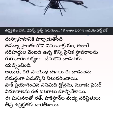
వ్రాసిన వారు
May 09, 2025
02:02 pm
Sirish Praharaju
ఈ వార్తాకథనం ఏంటి
భారత దేశం ఉగ్రవాదాన్ని నిర్మూలించేందుకు చేపట్టిన
ఉద్రిక్తతల వేళ.. డిఫెన్స్‌ స్టాక్స్‌ పరుగులు.. 18 శాతం పెరిగిన ఐడియాఫోర్జ్ టెక్
'
ఆపరేషన్‌ సిందూర్‌
' ని జీర్ణించుకోలేని
పాకిస్థాన్‌
దుస్సాహసానికి పాల్పడుతోంది.
జమ్మూ ప్రాంతంలోని విమానాశ్రయం, అలాగే
సరిహద్దుల వెంబడి ఉన్న కొన్ని సైనిక స్థావరాలను
గురువారం లక్ష్యంగా చేసుకొని దాడులకు
యత్నించింది.
అయితే, భారత సాయుధ దళాలు ఈ దాడులను
సమర్థంగా ఎదుర్కొని నిలువరించాయి.
పాక్‌ ప్రయోగించిన ఎనిమిది డ్రోన్లను, మూడు ఫైటర్‌
విమానాలను భారత బలగాలు కూల్చివేశాయి.
ఈ ఘటనలతో భారత్‌, పాకిస్థాన్‌ల మధ్య పరిస్థితులు