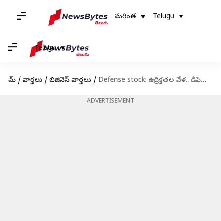
మరింత
Telugu
Telugu
హోమ్
/
వార్తలు
/
బిజినెస్ వార్తలు
/
Defense stock: ఉద్రిక్తతల వేళ.. డిఫెన్స్‌ స్టాక్స్‌ పరుగులు.. 18 శాతం పెరిగిన ఐడియాఫోర్జ్ టెక్
ADVERTISEMENT