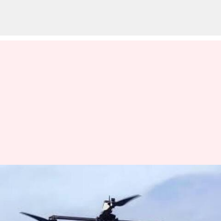
Defense stock: ఉద్రిక్తతల వేళ..
డిఫెన్స్‌ స్టాక్స్‌ పరుగులు.. 18 శాతం
పెరిగిన ఐడియాఫోర్జ్ టెక్