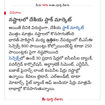
మీరు
50%
శాతం పూర్తి చేశారు
వివరాలు
నష్టాలలో దేశీయ స్టాక్‌ మార్కెట్‌
అయితే దీనికి విరుద్ధంగా, దేశీయ
స్టాక్‌ మార్కెట్‌
మొత్తం మాత్రం నష్టాలలో కొనసాగుతోంది.
భారత్‌-పాకిస్థాన్‌ మధ్య ఉద్రిక్తతల నేపథ్యంలో బీఎస్‌ఈ
సెన్సెక్స్‌ 800 పాయింట్లు కోల్పోయింది. నిఫ్టీ కూడా 250
పాయింట్లకు పైగా నష్టపోయింది.
సెన్సెక్స్‌
లో ఉండే 30 ప్రధాన షేర్లలో ఐసీఐసీఐ బ్యాంక్‌,
పవర్‌గ్రిడ్‌ కార్పొరేషన్‌, అల్ట్రాటెక్‌ సిమెంట్‌, ఎన్టీపీసీ,
బజాజ్‌ ఫైనాన్స్‌ లాంటి కంపెనీల షేర్లు నష్టాల్లో
ఉన్నాయి. కేవలం టైటాన్‌, ఎల్‌అండ్‌టీ, టాటా
మోటార్స్‌, స్టేట్‌ బ్యాంక్‌ ఆఫ్‌ ఇండియా షేర్లు మాత్రమే
లాభాల్లో కొనసాగుతున్నాయి.
మీరు పూర్తి చేశారు