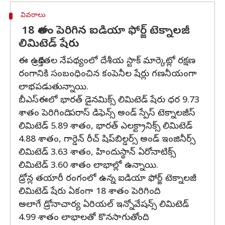
వివరాలు
18 శాతం పెరిగిన ఐడియా ఫోర్జ్‌ టెక్నాలజీ
లిమిటెడ్‌ షేరు
ఈ ఉద్రిక్తతల నేపథ్యంలో దేశీయ స్టాక్‌ మార్కెట్లో రక్షణ
రంగానికి సంబంధించిన కంపెనీల షేర్లు గణనీయంగా
లాభపడుతున్నాయి.
బీఎస్‌ఈలో భారత్‌ డైనమిక్స్‌ లిమిటెడ్‌ షేరు ధర 9.73
శాతం పెరిగింది. పరాస్‌ డిఫెన్స్‌ అండ్‌ స్పేస్‌ టెక్నాలజీస్‌
లిమిటెడ్‌ 5.89 శాతం, భారత్‌ ఎలక్ట్రానిక్స్‌ లిమిటెడ్‌
4.88 శాతం, గార్డెన్‌ రీచ్‌ షిప్‌బిల్డర్స్‌ అండ్‌ ఇంజినీర్స్‌
లిమిటెడ్‌ 3.63 శాతం, హిందుస్థాన్‌ ఏరోనాటిక్స్‌
లిమిటెడ్‌ 3.60 శాతం లాభాల్లో ఉన్నాయి.
డ్రోన్ల తయారీ రంగంలో ఉన్న ఐడియా ఫోర్జ్‌ టెక్నాలజీ
లిమిటెడ్‌ షేరు ఏకంగా 18 శాతం పెరిగింది.
అలాగే డ్రోనాచార్య ఏరియల్‌ ఇన్నోవేషన్స్‌ లిమిటెడ్‌
4.99 శాతం లాభాలతో కొనసాగుతోంది.