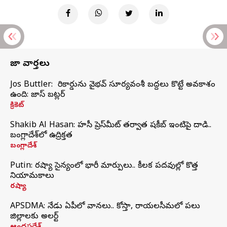
తాజా వార్తలు
Jos Buttler: నా రికార్డును వైభవ్ సూర్యవంశీ బద్దలు కొట్టే అవకాశం
ఉంది: జాస్ బట్లర్
క్రికెట్
Shakib Al Hasan: హసీనా ప్రెస్‌మీట్‌ తర్వాత షకీబ్‌ ఇంటిపై దాడి..
బంగ్లాదేశ్‌లో ఉద్రిక్తత
బంగ్లాదేశ్
Putin: రష్యా సైన్యంలో భారీ మార్పులు.. కీలక పదవుల్లో కొత్త
నియామకాలు
రష్యా
APSDMA: నేడు ఏపీలో వానలు.. కోస్తా, రాయలసీమలో పలు
జిల్లాలకు అలర్ట్