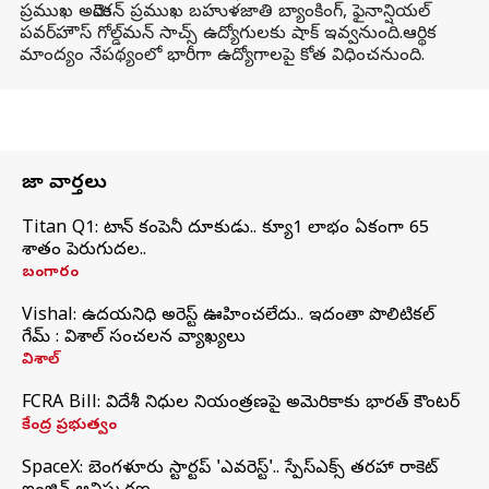
ప్రముఖ అమెరికన్ ప్రముఖ బహుళజాతి బ్యాంకింగ్, ఫైనాన్షియల్
పవర్‌హౌస్ గోల్డ్‌మన్ సాచ్స్ ఉద్యోగులకు షాక్ ఇవ్వనుంది.ఆర్థిక
మాంద్యం నేపథ్యంలో భారీగా ఉద్యోగాలపై కోత విధించనుంది.
తాజా వార్తలు
Titan Q1: టైటాన్ కంపెనీ దూకుడు.. క్యూ1 లాభం ఏకంగా 65
శాతం పెరుగుదల..
బంగారం
Vishal: ఉదయనిధి అరెస్ట్‌ ఊహించలేదు.. ఇదంతా పొలిటికల్
గేమ్ : విశాల్ సంచలన వ్యాఖ్యలు
విశాల్
FCRA Bill: విదేశీ నిధుల నియంత్రణపై అమెరికాకు భారత్‌ కౌంటర్
కేంద్ర ప్రభుత్వం
SpaceX: బెంగళూరు స్టార్టప్‌ 'ఎవరెస్ట్'.. స్పేస్‌ఎక్స్ తరహా రాకెట్‌