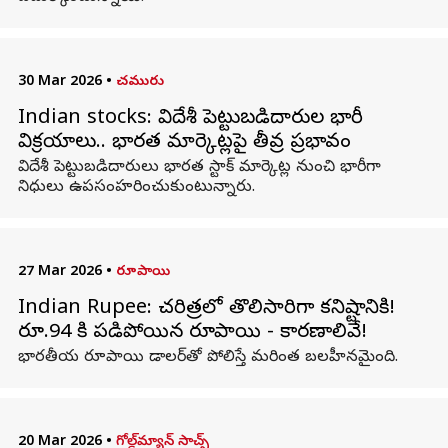
30 Mar 2026
•
చమురు
Indian stocks: విదేశీ పెట్టుబడిదారుల భారీ
విక్రయాలు.. భారత మార్కెట్లపై తీవ్ర ప్రభావం
విదేశీ పెట్టుబడిదారులు భారత స్టాక్ మార్కెట్ల నుంచి భారీగా
నిధులు ఉపసంహరించుకుంటున్నారు.
27 Mar 2026
•
రూపాయి
Indian Rupee: చరిత్రలో తొలిసారిగా కనిష్టానికి!
రూ.94 కి పడిపోయిన రూపాయి - కారణాలివే!
భారతీయ రూపాయి డాలర్‌తో పోలిస్తే మరింత బలహీనమైంది.
20 Mar 2026
•
గోల్డ్‌మ్యాన్ సాచ్స్