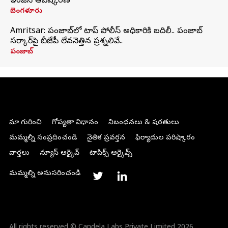
ఇంజిన్‌ ఆవిష్కరణ
బెంగళూరు
Amritsar: పంజాబ్‌లో టాప్ పోలీస్ అధికారికి బదిలీ.. పంజాబ్
సర్కార్‌పై బీజేపీ లేవనెత్తిన ప్రశ్నలివే..
పంజాబ్
మా గురించి
గోప్యతా విధానం
నిబంధనలు & షరతులు
మమ్మల్ని సంప్రదించండి
నైతిక ప్రవర్తన
ఫిర్యాదుల పరిష్కారం
వార్తలు
న్యూస్ ఆర్కైవ్
టాపిక్స్ ఆర్కైవ్స్
మమ్మల్ని అనుసరించండి
All rights reserved © Candela Labs Private Limited 2026