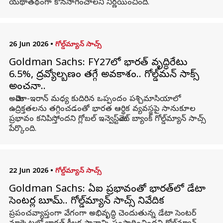
యథాతథంగా కొనసాగించాలని నిర్ణయించింది.
26 Jun 2026
•
గోల్డ్‌మ్యాన్ సాచ్స్
Goldman Sachs: FY27లో భారత్ వృద్ధిరేటు
6.5%, ద్రవ్యోల్బణం తగ్గే అవకాశం.. గోల్డ్‌మన్ సాక్స్
అంచనా..
అమెరికా-ఇరాన్ మధ్య కుదిరిన ఒప్పందం పశ్చిమాసియాలో
ఉద్రిక్తతలను తగ్గించడంతో భారత ఆర్థిక వ్యవస్థపై సానుకూల
ప్రభావం కనిపిస్తోందని గ్లోబల్ ఇన్వెస్ట్‌మెంట్ బ్యాంక్ గోల్డ్‌మ్యాన్ సాచ్స్
పేర్కొంది.
22 Jun 2026
•
గోల్డ్‌మ్యాన్ సాచ్స్
Goldman Sachs: ఏఐ ప్రభావంతో భారత్‌లో డేటా
సెంటర్ల బూమ్‌.. గోల్డ్‌మ్యాన్ సాచ్స్ నివేదిక
ప్రపంచవ్యాప్తంగా వేగంగా అభివృద్ధి చెందుతున్న డేటా సెంటర్‌