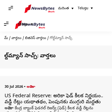
మరింత
Telugu
Telugu
హోమ్
/
వార్తలు
/
బిజినెస్ వార్తలు
/
గోల్డ్‌మ్యాన్ సాచ్స్
గోల్డ్‌మ్యాన్ సాచ్స్: వార్తలు
30 Jul 2026
•
అమెరికా
US Federal Reserve: అమెరికా ఫెడ్ కీలక నిర్ణయం..
వడ్డీ రేట్లు యథాతథం, పెంపునకు ముగ్గురి మద్దతు
అమెరికా కేంద్ర బ్యాంక్ ఫెడరల్ రిజర్వ్ (ఫెడ్) కీలక వడ్డీ రేట్లను