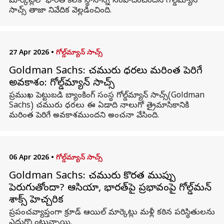
మార్కెట్లలో భారత్‌ కీలక స్థానాన్ని సంపాదించిందని గోల్డ్‌మ్యాన్
సాచ్స్ తాజా నివేదిక వెల్లడించింది.
27 Apr 2026
•
గోల్డ్‌మ్యాన్ సాచ్స్
Goldman Sachs: చమురు ధరలు మరింత పెరిగే
అవకాశం: గోల్డ్‌మ్యాన్ సాచ్స్
ప్రముఖ పెట్టుబడి బ్యాంకింగ్ సంస్థ గోల్డ్‌మ్యాన్ సాచ్స్(Goldman
Sachs) చమురు ధరలు ఈ ఏడాది నాలుగో త్రైమాసికానికి
మరింత పెరిగే అవకాశముందని అంచనా వేసింది.
06 Apr 2026
•
గోల్డ్‌మ్యాన్ సాచ్స్
Goldman Sachs: చమురు కొరత ముప్పు
పెరుగుతోందా? ఆసియా, భారత్‌పై ప్రభావంపై గోల్డ్‌మన్
శాక్స్ హెచ్చరిక
ప్రపంచవ్యాప్తంగా క్రూడ్ ఆయిల్ మార్కెట్లు మళ్లీ కఠిన పరిస్థితులను
ఎదుర్కొంటున్నాయి.