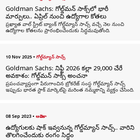
Goldman Sachs: గోల్డ్‌మన్ సాక్స్‌లో భారీ
మార్పులు.. ఏప్రిల్ నుంచి ఉద్యోగాల కోతలు
ప్రఖ్యాత వాల్ స్ట్రీట్ బ్యాంక్ గోల్డ్‌మ్యాన్ సాచ్స్ వచ్చే నెల నుంచి
ఉద్యోగాల కోతలను ప్రారంభించేందుకు సిద్ధమవుతోంది.
10 Nov 2025
•
గోల్డ్‌మ్యాన్ సాచ్స్
Goldman Sachs: నిఫ్టీ 2026 కల్లా 29,000 చేరే
అవకాశం: గోల్డ్‌మన్ సాక్స్ అంచనా
ప్రపంచవ్యాప్తంగా పేరుగాంచిన బ్రోకరేజ్ సంస్థ గోల్డ్‌మ్యాన్ సాచ్స్
ఇప్పుడు భారత స్టాక్ మార్కెట్‌పై మరింత నమ్మకాన్ని వ్యక్తం చేసింది.
08 Sep 2023
•
అమెరికా
ఉద్యోగులకు షాక్ ఇవ్వనున్న గోల్డ్‌మ్యాన్ సాచ్స్.. వారిని
తొలగించేందుకు రంగం సిద్ధం