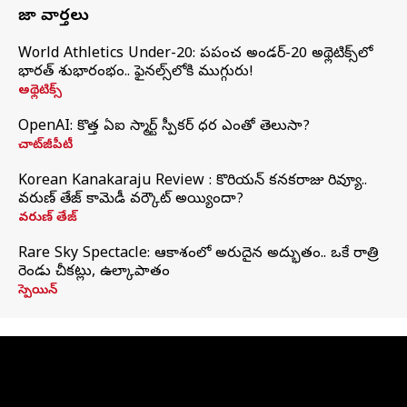
తాజా వార్తలు
World Athletics Under-20: ప్రపంచ అండర్-20 అథ్లెటిక్స్‌లో
భారత్‌ శుభారంభం.. ఫైనల్స్‌లోకి ముగ్గురు!
అథ్లెటిక్స్
OpenAI: కొత్త ఏఐ స్మార్ట్ స్పీకర్ ధర ఎంతో తెలుసా?
చాట్‌జీపీటీ
Korean Kanakaraju Review : కొరియన్ కనకరాజు రివ్యూ..
వరుణ్ తేజ్ కామెడీ వర్కౌట్ అయ్యిందా?
వరుణ్ తేజ్
Rare Sky Spectacle: ఆకాశంలో అరుదైన అద్భుతం.. ఒకే రాత్రి
రెండు చీకట్లు, ఉల్కాపాతం
స్పెయిన్