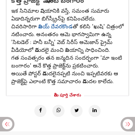
కొత్త ప్రాజెక్ట్‌ 'మా ఇంటి బంగారం'
ఇక సినిమాల విషయానికి వస్తే, సమంత సుమారు
ఏడాదిన్నరుగా బిగ్‌స్క్రీన్‌పై కనిపించలేదు.
చివరిసారిగా
విజయ్ దేవరకొండ
తో కలిసి 'ఖుషి' చిత్రంలో
నటించారు. అనంతరం ఆమె భాగస్వామిగా ఉన్న
'సిటడెల్‌ : హనీ బన్నీ' వెబ్‌ సిరీస్‌ అమెజాన్‌ ప్రైమ్‌
వీడియోలో విడుదలై మంచి విజయాన్ని సాధించింది.
గత సంవత్సరం తన జన్మదిన సందర్భంగా 'మా ఇంటి
బంగారం' అనే కొత్త ప్రాజెక్ట్‌ను ప్రకటించారు.
అయితే పోస్టర్‌ విడుదలైనప్పటి నుంచి ఇప్పటివరకు ఆ
ప్రాజెక్ట్‌పై ఎలాంటి కొత్త సమాచారం విడుదల కాలేదు.
మీరు పూర్తి చేశారు