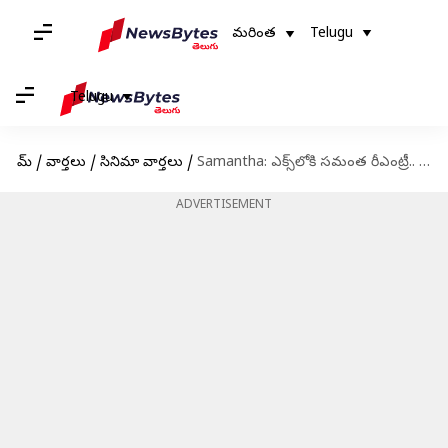
మరింత
Telugu
Telugu
హోమ్
/
వార్తలు
/
సినిమా వార్తలు
/
Samantha: ఎక్స్‌లోకి సమంత రీఎంట్రీ.. మొదటి పోస్ట్‌ ఏంటంటే?
ADVERTISEMENT