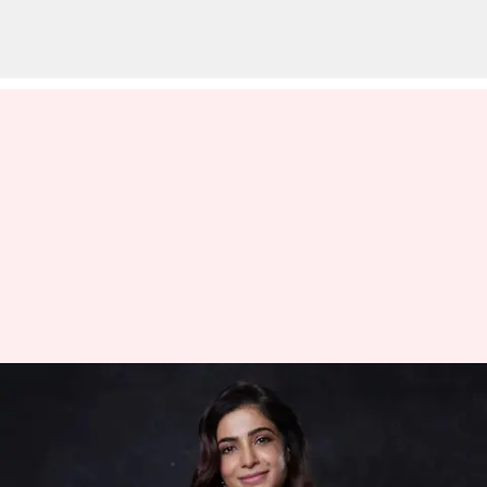
Samantha: ఎక్స్‌లోకి సమంత
రీఎంట్రీ.. మొదటి పోస్ట్‌ ఏంటంటే?
వ్రాసిన వారు
Apr 07, 2025
03:19 pm
Sirish Praharaju