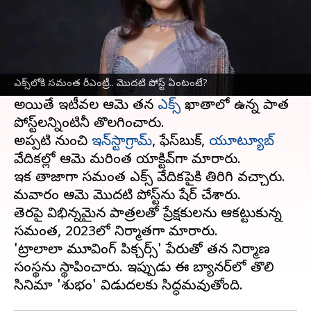
ఈ వార్తాకథనం ఏంటి
సోషల్‌ మీడియాలో ఎల్లప్పుడు ఉండే సినీతారల్లో
సమంత
ఒకరు. 2012లో ఆమె ట్విటర్‌ (ప్రస్తుతం
ఎక్స్‌లోకి సమంత రీఎంట్రీ.. మొదటి పోస్ట్‌ ఏంటంటే?
ఎక్స్‌) ఖాతాను ప్రారంభించారు.
అయితే ఇటీవల ఆమె తన
ఎక్స్‌
ఖాతాలో ఉన్న పాత
పోస్ట్‌లన్నింటినీ తొలగించారు.
అప్పటి నుంచి
ఇన్‌స్టాగ్రామ్‌
, ఫేస్‌బుక్‌,
యూట్యూబ్‌
వేదికల్లో ఆమె మరింత యాక్టివ్‌గా మారారు.
ఇక తాజాగా సమంత ఎక్స్‌ వేదికపైకి తిరిగి వచ్చారు.
సోమవారం ఆమె మొదటి పోస్ట్‌ను షేర్‌ చేశారు.
తెరపై విభిన్నమైన పాత్రలతో ప్రేక్షకులను ఆకట్టుకున్న
సమంత, 2023లో నిర్మాతగా మారారు.
'ట్రాలాలా మూవింగ్‌ పిక్చర్స్‌' పేరుతో తన నిర్మాణ
సంస్థను స్థాపించారు. ఇప్పుడు ఈ బ్యానర్‌లో తొలి