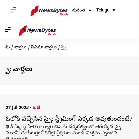
మరింత
Telugu
Telugu
హోమ్
/
వార్తలు
/
సినిమా వార్తలు
/
స్పై
స్పై: వార్తలు
27 Jul 2023
•
ఓటిటి
ఓటీటీలోకి వచ్చేసిన స్పై: స్ట్రీమింగ్ ఎక్కడ అవుతుందంటే?
నిఖిల్ సిద్ధార్థ్ హీరోగా గ్యారీ బిహెచ్ దర్శకత్వంలో తెరకెక్కిన స్పై
మూవీ, థియేటర్లలో రిలీజై ప్రేక్షకుల నుండి మిశ్రమ స్పందన