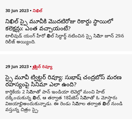
30 Jun 2023
•
నిఖిల్
నిఖిల్ స్పై మూవీకి మొదటిరోజు రికార్డు స్థాయిలో
కలెక్షన్లు: ఎంత వచ్చాయంటే?
టాలీవుడ్ యంగ్ హీరో నిఖిల్ సిద్ధార్థ్ నటించిన స్పై సినిమా జూన్ 29న
రిలీజ్ అయ్యింది.
29 Jun 2023
•
ట్విట్టర్ రివ్యూ
స్పై మూవీ ట్విట్టర్ రివ్యూ: సుభాష్ చంద్రబోస్ మరణ
రహస్యంపై సినిమా ఎలా ఉంది?
కార్తికేయ 2 సినిమాతో పాన్ ఇండియా లెవెల్లో మంచి హిట్
దక్కించుకున్న నిఖిల్, ఆ తర్వాత 18పేజెస్ సినిమాతో ఓ మోస్తారు
విజయాన్ని అందుకున్నాడు. ఈ రెండు సినిమాల తర్వాత నిఖిల్ నుండి
వస్తున్న చిత్రం స్పై.