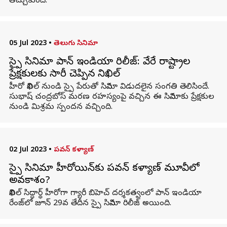
తెచ్చుకుంది.
05 Jul 2023
•
తెలుగు సినిమా
స్పై సినిమా పాన్ ఇండియా రిలీజ్: వేరే రాష్ట్రాల
ప్రేక్షకులకు సారీ చెప్పిన నిఖిల్
హీరో నిఖిల్ నుండి స్పై పేరుతో సినిమా విడుదలైన సంగతి తెలిసిందే.
సుభాష్ చంద్రబోస్ మరణ రహస్యంపై వచ్చిన ఈ సినిమాకు ప్రేక్షకుల
నుండి మిశ్రమ స్పందన వచ్చింది.
02 Jul 2023
•
పవన్ కళ్యాణ్
స్పై సినిమా హీరోయిన్‌కు పవన్ కళ్యాణ్ మూవీలో
అవకాశం?
నిఖిల్ సిద్ధార్థ్ హీరోగా గ్యారీ బిహెచ్ దర్శకత్వంలో పాన్ ఇండియా
రేంజ్‌లో జూన్ 29వ తేదీన స్పై సినిమా రిలీజ్ అయింది.