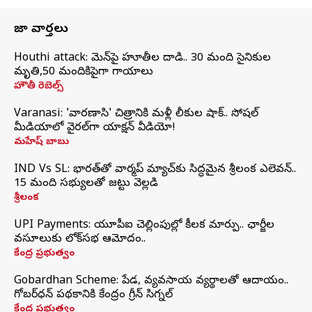
తాజా వార్తలు
Houthi attack: యెమెన్‌పై హూతీల దాడి.. 30 మంది సైనికుల
మృతి,50 మందికిపైగా గాయాలు
హౌతీ రెబెల్స్
Varanasi: 'వారణాసి' చిత్రానికి మళ్లీ లీకుల షాక్.. సోషల్
మీడియాలో వైరల్‌గా యాక్షన్ వీడియో!
మహేష్ బాబు
IND Vs SL: భారత్‌తో వార్మప్‌ మ్యాచ్‌కు సిద్ధమైన శ్రీలంక ఎలెవన్..
15 మంది సభ్యులతో జట్టు వెల్లడి
శ్రీలంక
UPI Payments: యూపీఐ చెల్లింపుల్లో కీలక మార్పు.. ఛార్జీల
వసూలుకు లోక్‌సభ ఆమోదం..
కేంద్ర ప్రభుత్వం
Gobardhan Scheme: పేడ, వ్యవసాయ వ్యర్థాలతో ఆదాయం..
గోబర్‌ధన్ పథకానికి కేంద్రం గ్రీన్ సిగ్నల్
కేంద్ర ప్రభుత్వం