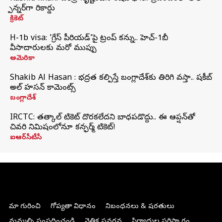
స్పిన్నర్‌గా రికార్డు
క్రికెట్
H-1b visa: 'గ్రేస్‌ పీరియడ్‌'పై ట్రంప్‌ కన్ను.. హెచ్‌-1బీ
వీసాదారులకు మరో ముప్పు
అమెరికా
Shakib Al Hasan : భద్రత కల్పిస్తే బంగ్లాదేశ్‌కు తిరిగి వస్తా.. షకీబ్
అల్ హసన్ కామెంట్స్
బంగ్లాదేశ్
IRCTC: తత్కాల్ టికెట్ దొరకలేదని బాధపడొద్దు.. ఈ ఆప్షన్‌తో
చివరి నిమిషంలోనూ కన్ఫర్మ్ టికెట్!
ఐఆర్‌సీటీసీ
మా గురించి
గోప్యతా విధానం
నిబంధనలు & షరతులు
మమ్మల్ని సంప్రదించండి
నైతిక ప్రవర్తన
ఫిర్యాదుల పరిష్కారం