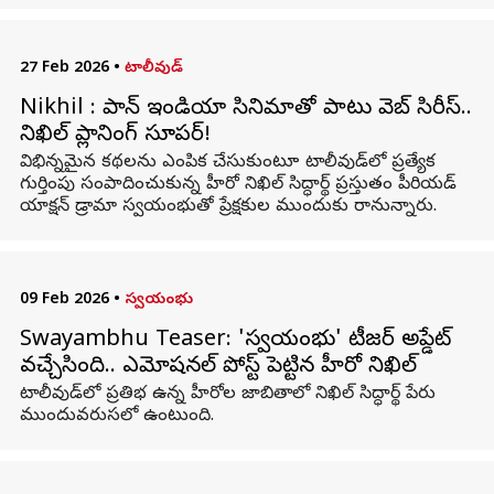
27 Feb 2026
•
టాలీవుడ్
Nikhil : పాన్‌ ఇండియా సినిమాతో పాటు వెబ్‌ సిరీస్‌..
నిఖిల్‌ ప్లానింగ్‌ సూపర్‌!
విభిన్నమైన కథలను ఎంపిక చేసుకుంటూ టాలీవుడ్‌లో ప్రత్యేక
గుర్తింపు సంపాదించుకున్న హీరో నిఖిల్ సిద్ధార్థ్ ప్రస్తుతం పీరియడ్‌
యాక్షన్‌ డ్రామా స్వయంభుతో ప్రేక్షకుల ముందుకు రానున్నారు.
09 Feb 2026
•
స్వయంభు
Swayambhu Teaser: 'స్వయంభు' టీజర్ అప్డేట్
వచ్చేసింది.. ఎమోషనల్ పోస్ట్ పెట్టిన హీరో నిఖిల్
టాలీవుడ్‌లో ప్రతిభ ఉన్న హీరోల జాబితాలో నిఖిల్ సిద్ధార్థ్ పేరు
ముందువరుసలో ఉంటుంది.