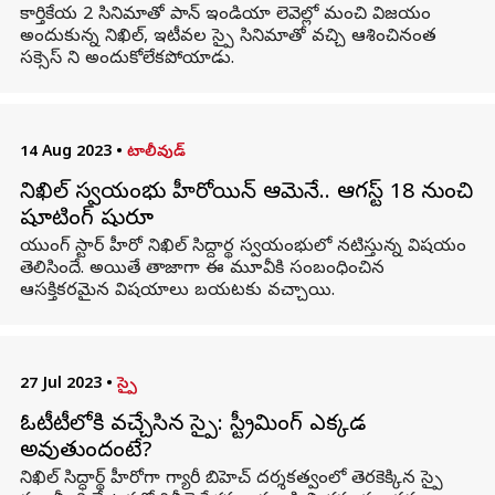
కార్తికేయ 2 సినిమాతో పాన్ ఇండియా లెవెల్లో మంచి విజయం
అందుకున్న నిఖిల్, ఇటీవల స్పై సినిమాతో వచ్చి ఆశించినంత
సక్సెస్ ని అందుకోలేకపోయాడు.
14 Aug 2023
•
టాలీవుడ్
నిఖిల్ స్వయంభు హీరోయిన్‌ ఆమెనే.. ఆగస్ట్ 18 నుంచి
షూటింగ్ షురూ
యుంగ్ స్టార్ హీరో నిఖిల్ సిద్దార్థ స్వయంభులో నటిస్తున్న విషయం
తెలిసిందే. అయితే తాజాగా ఈ మూవీకి సంబంధించిన
ఆసక్తికరమైన విషయాలు బయటకు వచ్చాయి.
27 Jul 2023
•
స్పై
ఓటీటీలోకి వచ్చేసిన స్పై: స్ట్రీమింగ్ ఎక్కడ
అవుతుందంటే?
నిఖిల్ సిద్ధార్థ్ హీరోగా గ్యారీ బిహెచ్ దర్శకత్వంలో తెరకెక్కిన స్పై