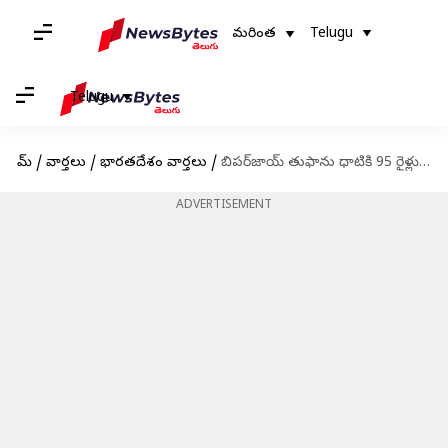
మరింత
Telugu
Telugu
హోమ్
/
వార్తలు
/
భారతదేశం వార్తలు
/
బిపర్‌జాయ్‌ తుఫాను ధాటికి 95 రైళ్లు రద్దు, 30 వేల మందికిపైగా పునరావాసం
ADVERTISEMENT