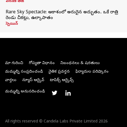
వరుణ్ తేజ్
Rare Sky Spectacle: ఆకాశంలో అరుదైన అద్భుతం.. ఒకే రాత్రి
రెండు చీకట్లు, ఉల్కాపాతం
స్పెయిన్
మా గురించి
గోప్యతా విధానం
నిబంధనలు & షరతులు
మమ్మల్ని సంప్రదించండి
నైతిక ప్రవర్తన
ఫిర్యాదుల పరిష్కారం
వార్తలు
న్యూస్ ఆర్కైవ్
టాపిక్స్ ఆర్కైవ్స్
మమ్మల్ని అనుసరించండి
All rights reserved © Candela Labs Private Limited 2026