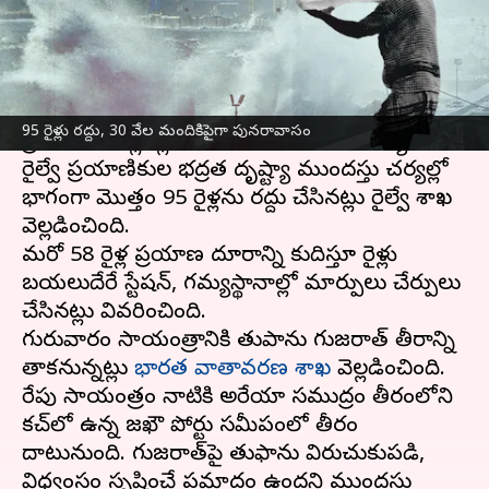
వ్రాసిన వారు
Jun 14, 2023
11:22 am
TEJAVYAS BESTHA
ఈ వార్తాకథనం ఏంటి
బిపర్‌జాయ్‌ తుఫాను కారణంగా
గుజరాత్
లోని తీర
95 రైళ్లు రద్దు, 30 వేల మందికిపైగా పునరావాసం
ప్రాంతాలు అల్లకల్లోలంగా మారాయి. ఈ నేపథ్యంలోనే
రైల్వే ప్రయాణికుల భద్రత దృష్ట్యా ముందస్తు చర్యల్లో
భాగంగా మొత్తం 95 రైళ్లను రద్దు చేసినట్లు రైల్వే శాఖ
వెల్లడించింది.
మరో 58 రైళ్ల ప్రయాణ దూరాన్ని కుదిస్తూ రైళ్లు
బయలుదేరే స్టేషన్, గమ్యస్థానాల్లో మార్పులు చేర్పులు
చేసినట్లు వివరించింది.
గురువారం సాయంత్రానికి తుపాను గుజరాత్‌ తీరాన్ని
తాకనున్నట్లు
భారత వాతావరణ శాఖ
వెల్లడించింది.
రేపు సాయంత్రం నాటికి అరేబియా సముద్రం తీరంలోని
కచ్‌లో ఉన్న జఖౌ పోర్టు సమీపంలో తీరం
దాటునుంది. గుజరాత్‌పై తుఫాను విరుచుకుపడి,
విధ్వంసం సృష్టించే ప్రమాదం ఉందని ముందస్తు