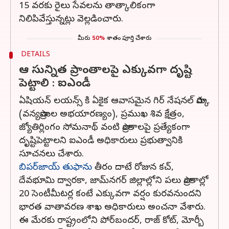
15 వరకు రైలు సేవలను తాత్కాలికంగా
నిలిపివేస్తున్నట్లు వెల్లడించారు.
మీరు
50%
శాతం పూర్తి చేశారు
DETAILS
ఆ సున్నిత ప్రాంతాలపై ఎక్కువగా దృష్టి
పెట్టాలి : ఐఎండీ
ఏషియన్ లయన్స్ కి ఏకైక ఆవాసమైన గిర్‌ నేషనల్‌ పార్కు
(వన్యప్రాణుల అభయారణ్యం), ప్రముఖ శివ క్షేత్రం,
జ్యోతిర్లింగం సోమనాథ్‌ వంటి ప్రాంతాలపై ప్రత్యేకంగా
దృష్టిపెట్టాలని ఐఎండీ అధికారులు ప్రభుత్వానికి
సూచనలు చేశారు.
బిపర్‌జాయ్‌ తుఫాను
తీరం దాటే రోజున కచ్‌,
దేవభూమి ద్వారకా, జామ్‌నగర్‌ జిల్లాల్లోని పలు ప్రాంతాల్లో
20 సెంటీమీటర్ల కంటే ఎక్కువగా వర్షం కురవనుందని
భారత వాతావరణ శాఖ అధికారులు అంచనా వేశారు.
ఈ మేరకు రాష్ట్రంలోని పోర్‌బందర్‌, రాజ్‌ కోట్‌, మోర్బీ