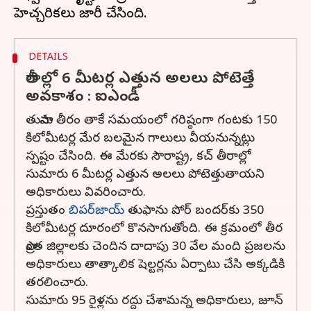
DETAILS
తీరాల్లో 6 మీటర్ల ఎత్తున అలలు పోటెత్తే
అవకాశం : ఐఎండీ
తుపాను తీరం తాకే సమయంలో గరిష్ఠంగా గంటకు 150
కిలోమీటర్ల మేర బలమైన గాలులు వీయనున్నట్లు
స్పష్టం చేసింది. ఈ మేరకు సౌరాష్ట్ర, కచ్‌ తీరాల్లో
సుమారు 6 మీటర్ల ఎత్తున అలలు పోటెత్తుతాయని
అధికారులు వివరించారు.
ప్రస్తుతం
బిపర్‌జాయ్‌
తుఫాను పోర్‌ బందర్‌కు 350
కిలోమీటర్ల దూరంలో కొనసాగుతోంది. ఈ క్రమంలో తీర
ప్రాంత జిల్లాలకు చెందిన దాదాపు 30 వేల మంది ప్రజలను
అధికారులు తాత్కాలిక షెల్టర్లను ఏర్పాటు చేసి అక్కడికి
తరలించారు.
సుమారు 95 రైళ్లను రద్దు చేశామన్న అధికారులు, జూన్‌