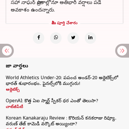
సహా నాఘర్‌ ప్రాంతాల్లోనూ అతిభారీ వర్షాలు పడే
అవకాశం ఉందన్నారు.
మీరు పూర్తి చేశారు
తాజా వార్తలు
World Athletics Under-20: ప్రపంచ అండర్-20 అథ్లెటిక్స్‌లో
భారత్‌ శుభారంభం.. ఫైనల్స్‌లోకి ముగ్గురు!
అథ్లెటిక్స్
OpenAI: కొత్త ఏఐ స్మార్ట్ స్పీకర్ ధర ఎంతో తెలుసా?
చాట్‌జీపీటీ
Korean Kanakaraju Review : కొరియన్ కనకరాజు రివ్యూ..
వరుణ్ తేజ్ కామెడీ వర్కౌట్ అయ్యిందా?