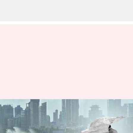
బిపర్‌జాయ్‌ తుఫాను ధాటికి 95 రైళ్లు
రద్దు, 30 వేల మందికిపైగా
పునరావాసం