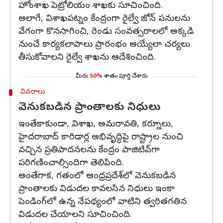
హోంశాఖ పెట్రోలియం శాఖకు సూచించింది.
అలాగే, విశాఖపట్నం కేంద్రంగా రైల్వే జోన్‌ పనులను
వేగంగా కొనసాగించి, రెండు సంవత్సరాలలో అక్కడి
నుంచే కార్యకలాపాలు ప్రారంభం అయ్యేలా చర్యలు
తీసుకోవాలని రైల్వే శాఖను ఆదేశించింది.
మీరు
50%
శాతం పూర్తి చేశారు
వివరాలు
వెనుకబడిన ప్రాంతాలకు నిధులు
ఇంతేకాకుండా, విశాఖ, అమరావతి, కర్నూలు,
హైదరాబాద్ కారిడార్ల అభివృద్ధిపై రాష్ట్రాల నుంచి
వచ్చిన ప్రతిపాదనలను కేంద్రం పాజిటివ్‌గా
పరిగణించాల్సిందిగా తెలిపింది.
అంతేగాక, గతంలో ఆంధ్రప్రదేశ్‌లో వెనుకబడిన
ప్రాంతాలకు విడుదల కావలసిన నిధులు ఇంకా
పెండింగ్‌లో ఉన్న నేపథ్యంలో వాటిని త్వరితగతిన
విడుదల చేయాలని సూచించింది.