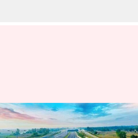
Amaravarti-Hyderabad:
అమరావతి-హైదరాబాద్‌ గ్రీన్‌ఫీల్డ్‌ హైవేకి
కేంద్రం గ్రీన్ సిగ్నల్