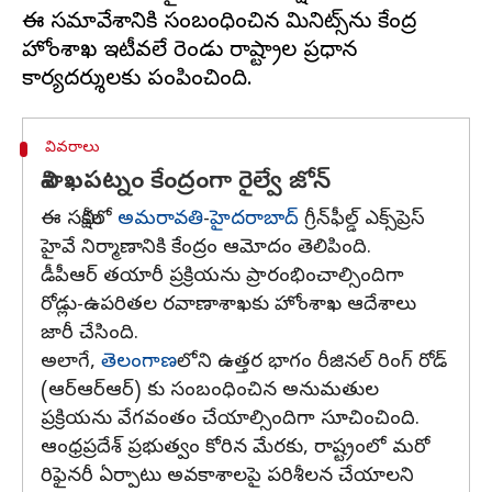
ఈ సమావేశానికి సంబంధించిన మినిట్స్‌ను కేంద్ర
హోంశాఖ ఇటీవలే రెండు రాష్ట్రాల ప్రధాన
వివరాలు
విశాఖపట్నం కేంద్రంగా రైల్వే జోన్‌
ఈ సమీక్షలో
అమరావతి
-
హైదరాబాద్‌
గ్రీన్‌ఫీల్డ్‌ ఎక్స్‌ప్రెస్‌
హైవే నిర్మాణానికి కేంద్రం ఆమోదం తెలిపింది.
డీపీఆర్ తయారీ ప్రక్రియను ప్రారంభించాల్సిందిగా
రోడ్లు-ఉపరితల రవాణాశాఖకు హోంశాఖ ఆదేశాలు
జారీ చేసింది.
అలాగే,
తెలంగాణ
లోని ఉత్తర భాగం రీజినల్‌ రింగ్‌ రోడ్‌
(ఆర్‌ఆర్‌ఆర్‌) కు సంబంధించిన అనుమతుల
ప్రక్రియను వేగవంతం చేయాల్సిందిగా సూచించింది.
ఆంధ్రప్రదేశ్‌ ప్రభుత్వం కోరిన మేరకు, రాష్ట్రంలో మరో
రిఫైనరీ ఏర్పాటు అవకాశాలపై పరిశీలన చేయాలని