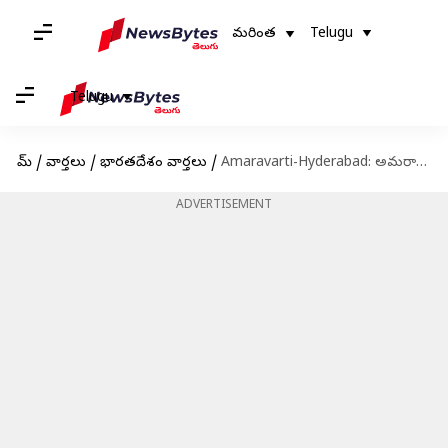
మరింత
Telugu
Telugu
హోమ్
/
వార్తలు
/
భారతదేశం వార్తలు
/
Amaravarti-Hyderabad: అమరావతి-హైదరాబాద్‌ గ్రీన్‌ఫీల్డ్‌ హైవేకి కేంద్రం గ్రీన్ సిగ్నల్
ADVERTISEMENT