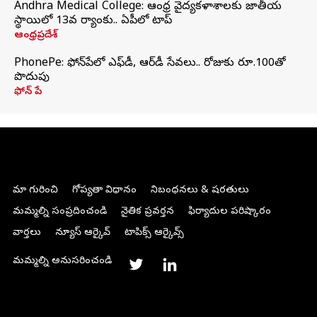
Andhra Medical College: ఆంధ్ర వైద్యకళాశాలకు జాతీయ
స్థాయిలో 13వ ర్యాంకు.. ఏపీలో టాప్
ఆంధ్రప్రదేశ్
PhonePe: ఫోన్‌పేలో ఎఫ్‌డీ, ఆర్‌డీ సేవలు.. రోజుకు రూ.100తో
పొదుపు
ఫోన్‌ పే
మా గురించి
గోప్యతా విధానం
నిబంధనలు & షరతులు
మమ్మల్ని సంప్రదించండి
నైతిక ప్రవర్తన
ఫిర్యాదుల పరిష్కారం
వార్తలు
న్యూస్ ఆర్కైవ్
టాపిక్స్ ఆర్కైవ్స్
మమ్మల్ని అనుసరించండి