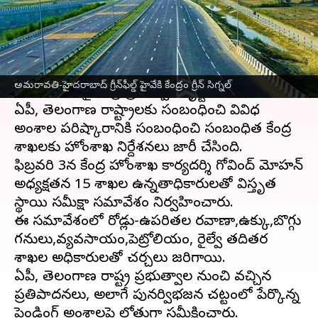
వ్రాసిన వారు
Apr 09, 2025
03:49 pm
Sirish Praharaju
ఈ వార్తాకథనం ఏంటి
ఆంధ్రప్రదేశ్‌
పునర్విభజన చట్టంలో ఇంకా పరిష్కారం
అమరావతి-హైదరాబాద్‌ గ్రీన్‌ఫీల్డ్‌ హైవేకి కేంద్రం గ్రీన్ సిగ్నల్
కాని అంశాలపై కేంద్ర ప్రభుత్వం దృష్టి సారించింది.
ఏపీ, తెలంగాణ రాష్ట్రాలకు సంబంధించి వివిధ
అంశాల పరిష్కారానికి సంబంధించి సంబంధిత కేంద్ర
శాఖలకు హోంశాఖ నిర్దేశనలు జారీ చేసింది.
ఫిబ్రవరి 3న కేంద్ర హోంశాఖ కార్యదర్శి గోవింద్‌ మోహన్‌
అధ్యక్షతన 15 శాఖల ఉన్నతాధికారులతో విస్తృత
స్థాయి సమీక్షా సమావేశం నిర్వహించారు.
ఈ సమావేశంలో రోడ్లు-ఉపరితల రవాణా,ఉక్కు,బొగ్గు
గనులు,వ్యవసాయం,పెట్రోలియం, రైల్వే తదితర
శాఖల అధికారులతో చర్చలు జరిగాయి.
ఏపీ, తెలంగాణ రాష్ట్ర ప్రభుత్వాల నుంచి వచ్చిన
ప్రతిపాదనలు, అలాగే పునర్విభజన చట్టంలో పేర్కొన్న
పెండింగ్ అంశాలపై లోతుగా సమీక్షించారు.