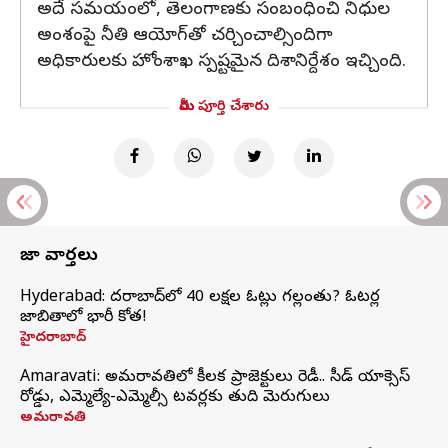
అదే సమయంలో, తెలంగాణకు సంబంధించి నిధుల
అంశంపై నీతి ఆయోగ్‌తో చర్చించాల్సిందిగా
అధికారులకు హోంశాఖ స్పష్టమైన దిశానిర్దేశం ఇచ్చింది.
మీరు పూర్తి చేశారు
తాజా వార్తలు
Hyderabad: హైదరాబాద్‌లో 40 లక్షల ఓట్లు గల్లంతు? ఓటర్ల
జాబితాలో భారీ కోత!
హైదరాబాద్
Amaravati: అమరావతిలో కీలక ప్రాజెక్టులు రెడీ.. సీడ్‌ యాక్సెస్‌
రోడ్డు, ఎమ్మెల్యే-ఎమ్మెల్సీ టవర్లకు తుది మెరుగులు
అమరావతి