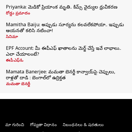
Priyanka: మెడికో ప్రియాంక మృతి.. కిమ్స్‌ వైద్యుల ధ్రువీకరణ
రోడ్డు ప్రమాదం
Mamitha Baiju: అప్పుడు సూర్యను కలవలేకపోయా.. ఇప్పుడు
ఆయనతో కలిసి నటించా!
సినిమా
EPF Account: మీ ఈపీఎఫ్ ఖాతాలను మెర్జ్ చేస్తే ఇవే లాభాలు..
ఎలా చేయాలంటే?
ఈపీఎఫ్ఓ
Mamata Banerjee: మమతా బెనర్జీ కాన్వాయ్‌పై చెప్పులు,
రాళ్లతో దాడి : బెంగాల్‌లో ఉద్రిక్తత
మమతా బెనర్జీ
మా గురించి
గోప్యతా విధానం
నిబంధనలు & షరతులు