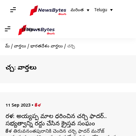
మరింత
Telugu
Telugu
హోమ్
/
వార్తలు
/
భారతదేశం వార్తలు
/
చర్చి
చర్చి: వార్తలు
11 Sep 2023
•
కేరళ
కేరళ: అయ్యప్ప మాల ధరించిన చర్చి ఫాదర్..
సభ్యత్వాన్ని రద్దు చేసిన క్రైస్తవ సంఘం
కేరళ తిరువనంతపురానికి చెందిన చర్చి ఫాదర్ మనోజ్