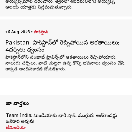
అయ్యప్పమాల ధరించారు. త్వరలో శబరిమలలోని అయ్యప్ప
ఆలయ యాత్రకు సిద్దమవుతున్నారు.
16 Aug 2023
•
పాకిస్థాన్
Pakistan: పాకిస్థాన్‌లో రెచ్చిపోయిన ఆకతాయిలు;
4చర్చిలు ధ్వంసం
పాకిస్థాన్‌లోని పంజాబ్‌ ప్రావిన్స్‌లో ఆకతాయిలు రెచ్చిపోయారు.
నాలుగు చర్చిలు, వాటి చుట్టూ ఉన్న కొన్ని భవనాలు ధ్వంసం చేసి,
అక్కడ అందినకాడికి దోచుకెళ్లారు.
తాజా వార్తలు
Team India: టీమిండియాకు భారీ షాక్.. ముగ్గురు ఆల్‌రౌండర్లు
ఒకేసారి అవుట్!
టీమిండియా