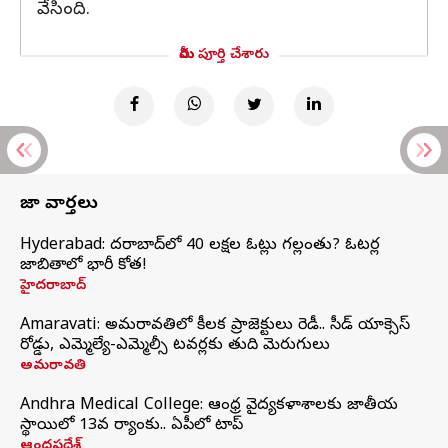
వేసింది.
మీరు పూర్తి చేశారు
తాజా వార్తలు
Hyderabad: హైదరాబాద్‌లో 40 లక్షల ఓట్లు గల్లంతు? ఓటర్ల
జాబితాలో భారీ కోత!
హైదరాబాద్
Amaravati: అమరావతిలో కీలక ప్రాజెక్టులు రెడీ.. సీడ్‌ యాక్సెస్‌
రోడ్డు, ఎమ్మెల్యే-ఎమ్మెల్సీ టవర్లకు తుది మెరుగులు
అమరావతి
Andhra Medical College: ఆంధ్ర వైద్యకళాశాలకు జాతీయ
స్థాయిలో 13వ ర్యాంకు.. ఏపీలో టాప్
ఆంధ్రప్రదేశ్