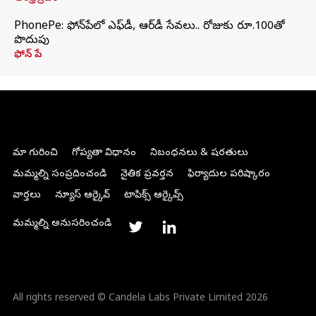
PhonePe: ఫోన్‌పేలో ఎఫ్‌డీ, ఆర్‌డీ సేవలు.. రోజుకు రూ.100తో
పొదుపు
ఫోన్‌ పే
మా గురించి
గోప్యతా విధానం
నిబంధనలు & షరతులు
మమ్మల్ని సంప్రదించండి
నైతిక ప్రవర్తన
ఫిర్యాదుల పరిష్కారం
వార్తలు
న్యూస్ ఆర్కైవ్
టాపిక్స్ ఆర్కైవ్స్
మమ్మల్ని అనుసరించండి
All rights reserved © Candela Labs Private Limited 2026