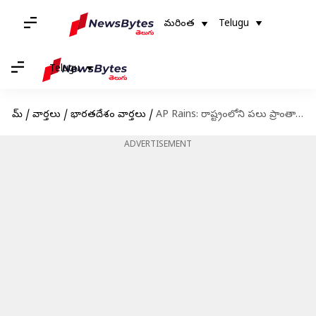
మరింత
Telugu
Telugu
హోమ్
/
వార్తలు
/
భారతదేశం వార్తలు
/
AP Rains: రాష్ట్రంలోని పలు ప్రాంతాల్లో రాబోయే నాలుగు రోజులు భారీ వర్షాలు
ADVERTISEMENT