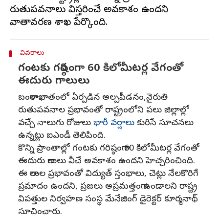
రుతుపవనాలు విస్తరించే అవకాశం ఉందని
వివరాలు
గంటకు గరిష్ఠంగా 60 కిలోమీటర్ల వేగంతో
ఈదురు గాలులు
బంగాళాఖాతంలో ఏర్పడిన అల్పపీడనం,నైరుతి
రుతుపవనాల ప్రభావంతో రాష్ట్రంలోని పలు జిల్లాల్లో
వచ్చే నాలుగు రోజులు
భారీ వర్షాలు
కురిసే సూచనలు
ఉన్నట్లు ఐఎండీ తెలిపింది.
కొన్ని ప్రాంతాల్లో గంటకు గరిష్ఠంగా 60 కిలోమీటర్ల వేగంతో
ఈదురు గాలులు వీచే అవకాశం ఉందని హెచ్చరించింది.
ఈ గాలుల ప్రభావంతో విద్యుత్ స్తంభాలు, చెట్లు నేలకొరిగే
ప్రమాదం ఉందని, ప్రజలు అప్రమత్తంగా ఉండాలని రాష్ట్ర
విపత్తుల నిర్వహణ సంస్థ మేనేజింగ్ డైరెక్టర్ కూర్మనాథ్
సూచించారు.