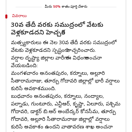
మీరు
50%
శాతం పూర్తి చేశారు
వివరాలు
30వ తేదీ వరకు సముద్రంలో వేటకు
వెళ్లకూడదని హెచ్చరిక
మత్స్యకారులు ఈ నెల 30వ తేదీ వరకు సముద్రంలో
వేటకు వెళ్లకూడదని స్పష్టంగా హెచ్చరించారు.
వర్షాల దృష్ట్యా జిల్లాల వారీగా ఈ విధంగా అంచనా
వేయబడింది:
మంగళవారం అనంతపురం, కర్నూలు, అల్లూరి
సీతారామరాజు, తూర్పు గోదావరి జిల్లాల్లో భారీ వర్షాలు
కురిసే అవకాశముంది.
బుధవారం అనంతపురం, కర్నూలు, నంద్యాల,
పల్నాడు, గుంటూరు, ఎన్టీఆర్, కృష్ణా, ఏలూరు, పశ్చిమ
గోదావరి, డాక్టర్ బి.ఆర్ అంబేద్కర్ కోనసీమ, తూర్పు
గోదావరి, అల్లూరి సీతారామరాజు జిల్లాల్లో వర్షాలు
కురిసే అవకాశం ఉందని వాతావరణ శాఖ అంచనా