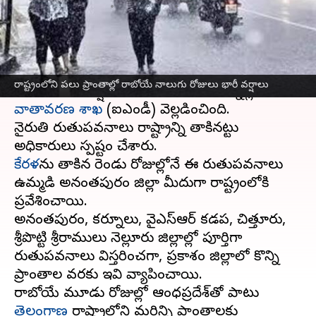
వ్రాసిన వారు
May 27, 2025
11:09 am
Sirish Praharaju
ఈ వార్తాకథనం ఏంటి
ఆంధ్రప్రదేశ్‌
లోని పలు ప్రాంతాల్లో వచ్చే నాలుగు
రాష్ట్రంలోని పలు ప్రాంతాల్లో రాబోయే నాలుగు రోజులు భారీ వర్షాలు
రోజులు భారీ వర్షాలు కురిసే అవకాశం ఉన్నట్లు భారత
వాతావరణ శాఖ
(ఐఎండీ) వెల్లడించింది.
నైరుతి రుతుపవనాలు రాష్ట్రాన్ని తాకినట్టు
కేరళ
ను తాకిన రెండు రోజుల్లోనే ఈ రుతుపవనాలు
ఉమ్మడి అనంతపురం జిల్లా మీదుగా రాష్ట్రంలోకి
ప్రవేశించాయి.
అనంతపురం, కర్నూలు, వైఎస్ఆర్ కడప, చిత్తూరు,
శ్రీపొట్టి శ్రీరాములు నెల్లూరు జిల్లాల్లో పూర్తిగా
రుతుపవనాలు విస్తరించగా, ప్రకాశం జిల్లాలో కొన్ని
ప్రాంతాల వరకు ఇవి వ్యాపించాయి.
రాబోయే మూడు రోజుల్లో ఆంధ్రప్రదేశ్‌తో పాటు
తెలంగాణ
రాష్ట్రాల్లోని మరిన్ని ప్రాంతాలకు