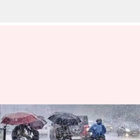
AP Rains: రాష్ట్రంలోని పలు
ప్రాంతాల్లో రాబోయే నాలుగు రోజులు
భారీ వర్షాలు