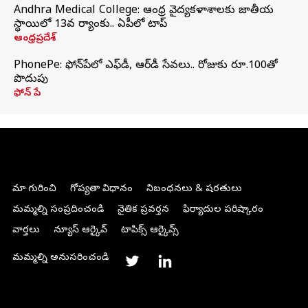
Andhra Medical College: ఆంధ్ర వైద్యకళాశాలకు జాతీయ
స్థాయిలో 13వ ర్యాంకు.. ఏపీలో టాప్
ఆంధ్రప్రదేశ్
PhonePe: ఫోన్‌పేలో ఎఫ్‌డీ, ఆర్‌డీ సేవలు.. రోజుకు రూ.100తో
పొదుపు
ఫోన్‌ పే
మా గురించి
గోప్యతా విధానం
నిబంధనలు & షరతులు
మమ్మల్ని సంప్రదించండి
నైతిక ప్రవర్తన
ఫిర్యాదుల పరిష్కారం
వార్తలు
న్యూస్ ఆర్కైవ్
టాపిక్స్ ఆర్కైవ్స్
మమ్మల్ని అనుసరించండి