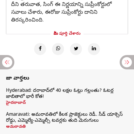
దీని తరువాత, సింగ్ ఈ నిర్ణయాన్ని సుప్రీంకోర్టులో
సవాలు చేశారు, ఈరోజు సుప్రీంకోర్టు దానిని
తిరస్కరించింది.
మీరు పూర్తి చేశారు
తాజా వార్తలు
Hyderabad: హైదరాబాద్‌లో 40 లక్షల ఓట్లు గల్లంతు? ఓటర్ల
జాబితాలో భారీ కోత!
హైదరాబాద్
Amaravati: అమరావతిలో కీలక ప్రాజెక్టులు రెడీ.. సీడ్‌ యాక్సెస్‌
రోడ్డు, ఎమ్మెల్యే-ఎమ్మెల్సీ టవర్లకు తుది మెరుగులు
అమరావతి