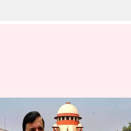
PM Modi degree Row: ఆప్ ఎంపీ
సంజయ్ సింగ్‌కు భారీ షాక్.. ప్రధాని
మోదీ డిగ్రీ కేసులో పిటిషన్‌