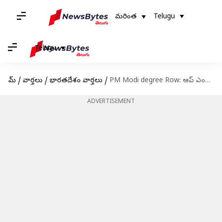
మరింత
Telugu
Telugu
హోమ్
/
వార్తలు
/
భారతదేశం వార్తలు
/
PM Modi degree Row: ఆప్ ఎంపీ సంజయ్ సింగ్‌కు భారీ షాక్.. ప్రధాని మోదీ డిగ్రీ కేసులో పిటిషన్‌ తిరస్కరణ
ADVERTISEMENT