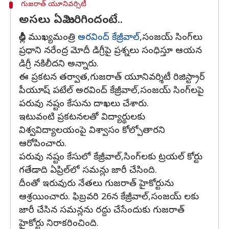
గుజరాత్ యూనివర్సిటీ
అసలు ఏమి జరిగిందంటే..
ఢిల్లీ ముఖ్యమంత్రి
అరవింద్‌ కేజ్రీవాల్‌
,సంజయ్‌ సింగ్‌లు
ప్రధాని నరేంద్ర మోదీ డిగ్రీపై ప్రశ్నలు సంధిస్తూ ఆయన
డిగ్రీ నకిలీదని అన్నారు.
ఈ ప్రకటన తర్వాత,గుజరాత్ యూనివర్శిటీ రిజిస్ట్రార్
పీయూష్ పటేల్ అరవింద్ కేజ్రీవాల్,సంజయ్ సింగ్‌లపై
పరువు నష్టం కేసును దాఖలు చేశారు.
ఇటువంటి ప్రకటనలతో విద్యార్థులకు
విశ్వవిద్యాలయంపై విశ్వాసం కోల్పోతారని
ఆరోపించారు.
పరువు నష్టం కేసులో కేజ్రీవాల్‌,సింగ్‌లకు ట్రయల్‌ కోర్టు
గతేడాది ఏప్రిల్‌లో సమన్లు ​​జారీ చేసింది.
దీంతో ఇరువురు నేతలు గుజరాత్ హైకోర్టును
ఆశ్రయించారు. ఫిబ్రవరి 26న కేజ్రీవాల్‌,సంజయ్‌ లకు
జారీ చేసిన సమన్లను రద్దు చేసేందుకు గుజరాత్
హైకోర్టు నిరాకరించింది.