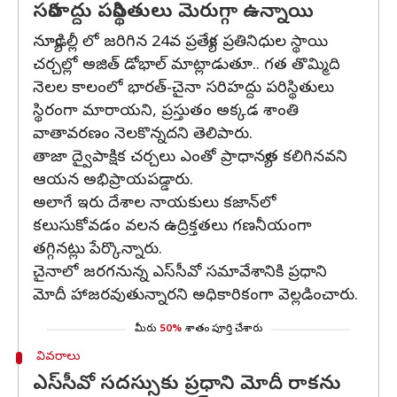
సరిహద్దు పరిస్థితులు మెరుగ్గా ఉన్నాయి
న్యూఢిల్లీ లో జరిగిన 24వ ప్రత్యేక ప్రతినిధుల స్థాయి
చర్చల్లో అజిత్‌ డోభాల్‌ మాట్లాడుతూ.. గత తొమ్మిది
నెలల కాలంలో భారత్‌-చైనా సరిహద్దు పరిస్థితులు
స్థిరంగా మారాయని, ప్రస్తుతం అక్కడ శాంతి
వాతావరణం నెలకొన్నదని తెలిపారు.
తాజా ద్వైపాక్షిక చర్చలు ఎంతో ప్రాధాన్యత కలిగినవని
ఆయన అభిప్రాయపడ్డారు.
అలాగే ఇరు దేశాల నాయకులు కజాన్‌లో
కలుసుకోవడం వలన ఉద్రిక్తతలు గణనీయంగా
తగ్గినట్లు పేర్కొన్నారు.
చైనాలో జరగనున్న ఎస్‌సీవో సమావేశానికి ప్రధాని
మోదీ హాజరవుతున్నారని అధికారికంగా వెల్లడించారు.
మీరు
50%
శాతం పూర్తి చేశారు
వివరాలు
ఎస్‌సీవో సదస్సుకు ప్రధాని మోదీ రాకను