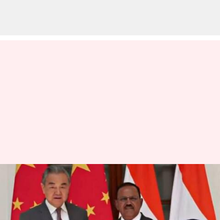
Ajit Doval: SCO సమ్మిట్ కోసం ప్రధాని
మోదీ చైనాకు వెళతారు.. వాంగ్‌తో
చర్చల సందర్భంగా NSA అజిత్