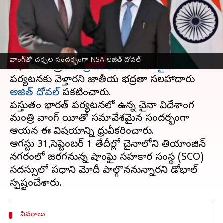
దోవల్
వ్రాసిన వారు
Aug 19, 2025
02:54 pm
Sirish Praharaju
ఈ వార్తాకథనం ఏంటి
వాంగ్‌తో చర్చల సందర్భంగా NSA అజిత్ దోవల్
ప్రధాన మంత్రి
నరేంద్ర మోదీ
ఈ నెలలో
చైనా
పర్యటనకు వెళ్తారని జాతీయ భద్రతా సలహాదారు
అజిత్‌ దోవల్
ప్రకటించారు.
ప్రస్తుతం భారత్‌ పర్యటనలో ఉన్న చైనా విదేశాంగ
మంత్రి వాంగ్‌ యీతో సమావేశమైన సందర్భంగా
ఆయన ఈ విషయాన్ని ధ్రువీకరించారు.
ఆగస్టు 31,సెప్టెంబర్‌ 1 తేదీల్లో చైనాలోని తియాంజిన్‌
నగరంలో జరగనున్న షాంఘై సహకార సంస్థ (SCO)
సదస్సులో ప్రధాని మోదీ పాల్గొననున్నారని డోభాల్‌
వివరాలు