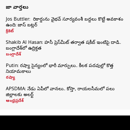
తాజా వార్తలు
Jos Buttler: నా రికార్డును వైభవ్ సూర్యవంశీ బద్దలు కొట్టే అవకాశం
ఉంది: జాస్ బట్లర్
క్రికెట్
Shakib Al Hasan: హసీనా ప్రెస్‌మీట్‌ తర్వాత షకీబ్‌ ఇంటిపై దాడి..
బంగ్లాదేశ్‌లో ఉద్రిక్తత
బంగ్లాదేశ్
Putin: రష్యా సైన్యంలో భారీ మార్పులు.. కీలక పదవుల్లో కొత్త
నియామకాలు
రష్యా
APSDMA: నేడు ఏపీలో వానలు.. కోస్తా, రాయలసీమలో పలు
జిల్లాలకు అలర్ట్
ఆంధ్రప్రదేశ్