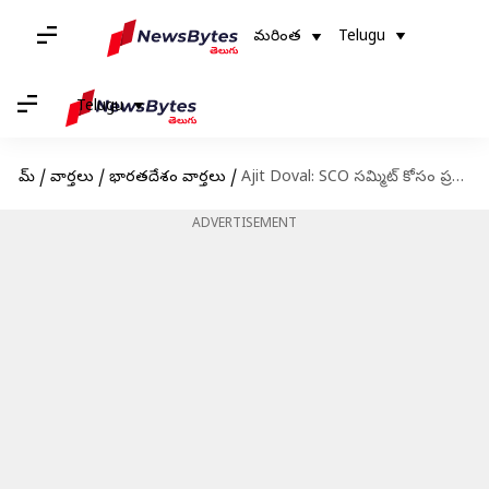
మరింత
Telugu
Telugu
హోమ్
/
వార్తలు
/
భారతదేశం వార్తలు
/
Ajit Doval: SCO సమ్మిట్ కోసం ప్రధాని మోదీ చైనాకు వెళతారు.. వాంగ్‌తో చర్చల సందర్భంగా NSA అజిత్ దోవల్
ADVERTISEMENT