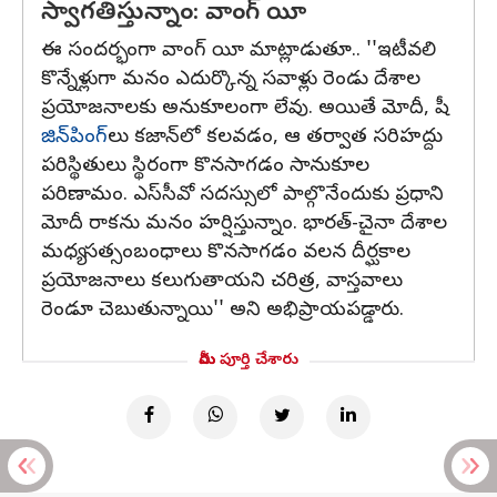
స్వాగతిస్తున్నాం: వాంగ్‌ యీ
ఈ సందర్భంగా వాంగ్‌ యీ మాట్లాడుతూ.. ''ఇటీవలి
కొన్నేళ్లుగా మనం ఎదుర్కొన్న సవాళ్లు రెండు దేశాల
ప్రయోజనాలకు అనుకూలంగా లేవు. అయితే మోదీ, షీ
జిన్‌పింగ్‌
లు కజాన్‌లో కలవడం, ఆ తర్వాత సరిహద్దు
పరిస్థితులు స్థిరంగా కొనసాగడం సానుకూల
పరిణామం. ఎస్‌సీవో సదస్సులో పాల్గొనేందుకు ప్రధాని
మోదీ రాకను మనం హర్షిస్తున్నాం. భారత్‌-చైనా దేశాల
మధ్య సత్సంబంధాలు కొనసాగడం వలన దీర్ఘకాల
ప్రయోజనాలు కలుగుతాయని చరిత్ర, వాస్తవాలు
రెండూ చెబుతున్నాయి'' అని అభిప్రాయపడ్డారు.
మీరు పూర్తి చేశారు