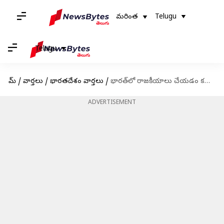
మరింత
Telugu
Telugu
హోమ్
/
వార్తలు
/
భారతదేశం వార్తలు
/
భారత్‌లో రాజకీయాలు చేయడం కష్టం; ప్రధాని మోదీ, బీజేపీ పాలనపై రాహుల్ గాంధీ విమర్శలు
ADVERTISEMENT