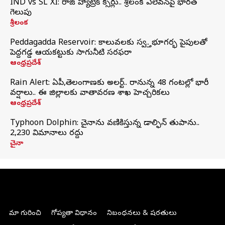
IND vs SL XI: సిరాజ్‌ హ్యాట్రిక్‌ సిక్సర్లు.. శ్రీలంక ఎలెవన్‌పై భారత్‌
గెలుపు
శ్రీలంక
Peddagadda Reservoir: కాలువలకు స్వస్తి.. భూగర్భ పైపులతో
పెద్దగడ్డ ఆయకట్టుకు సాగునీటి సరఫరా
ఆంధ్రప్రదేశ్
Rain Alert: ఏపీ,తెలంగాణకు అలర్ట్.. రానున్న 48 గంటల్లో భారీ
వర్షాలు.. ఈ జిల్లాలకు వాతావరణ శాఖ హెచ్చరికలు
ఆంధ్రప్రదేశ్
Typhoon Dolphin: చైనాను వణికిస్తున్న డాల్ఫిన్‌ తుపాను..
2,230 విమానాలు రద్దు
చైనా
మా గురించి
గోప్యతా విధానం
నిబంధనలు & షరతులు