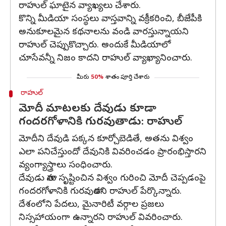
రాహుల్ ఘాటైన వ్యాఖ్యలు చేశారు.
కొన్ని మీడియా సంస్థలు వాస్తవాన్ని వక్రీకరించి, బీజేపీకి
అనుకూలమైన కథనాలను వండి వారస్తున్నాయని
రాహుల్ చెప్పుకొచ్చారు. అందుకే మీడియాలో
చూసేవన్నీ నిజం కాదని రాహుల్ వ్యాఖ్యానించారు.
మీరు
50%
శాతం పూర్తి చేశారు
రాహుల్
మోదీ మాటలకు దేవుడు కూడా
గందరగోళానికి గురవుతాడు: రాహుల్
మోదీని దేవుడి పక్కన కూర్చోబెడితే, అతను విశ్వం
ఎలా పనిచేస్తుందో దేవునికి వివరించడం ప్రారంభిస్తారని
వ్యంగ్యాస్త్రాలు సంధించారు.
దేవుడు తాను సృష్టించిన విశ్వం గురించి మోదీ చెప్పడంపై
గందరగోళానికి గురవుతాడని రాహుల్ పేర్కొన్నారు.
దేశంలోని పేదలు, మైనారిటీ వర్గాల ప్రజలు
నిస్సహాయంగా ఉన్నారని రాహుల్ వివరించారు.