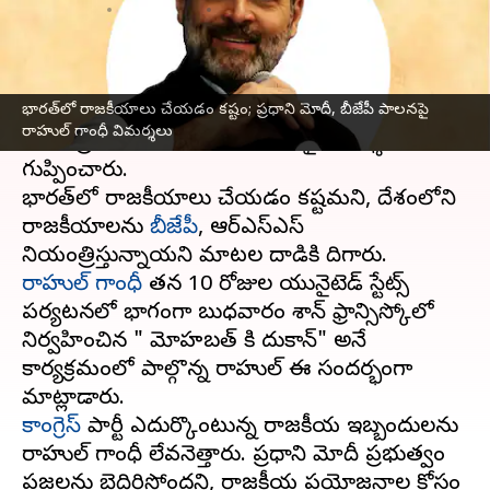
వ్రాసిన వారు
May 31, 2023
02:42 pm
Stalin
ఈ వార్తాకథనం ఏంటి
భారత్‌లో రాజకీయాలు చేయడం కష్టం; ప్రధాని మోదీ, బీజేపీ పాలనపై
అమెరికా
పర్యటనలో ఉన్న కాంగ్రెస్ అగ్రనేత రాహుల్
రాహుల్ గాంధీ విమర్శలు
గాంధీ ప్రధాని మోదీ, బీజేపీ పాలనపై విమర్శలు
గుప్పించారు.
భారత్‌లో రాజకీయాలు చేయడం కష్టమని, దేశంలోని
రాజకీయాలను
బీజేపీ
, ఆర్‌ఎస్ఎస్
రాహుల్ గాంధీ
తన 10 రోజుల యునైటెడ్ స్టేట్స్
పర్యటనలో భాగంగా బుధవారం శాన్ ఫ్రాన్సిస్కోలో
నిర్వహించిన " మోహబత్ కి దుకాన్" అనే
కార్యక్రమంలో పాల్గొన్న రాహుల్ ఈ సందర్భంగా
కాంగ్రెస్
పార్టీ ఎదుర్కొంటున్న రాజకీయ ఇబ్బందులను
రాహుల్ గాంధీ లేవనెత్తారు. ప్రధాని మోదీ ప్రభుత్వం
ప్రజలను బెదిరిస్తోందని, రాజకీయ ప్రయోజనాల కోసం