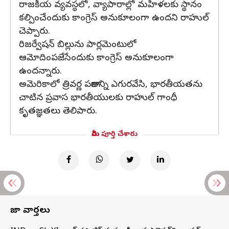
రాజకీయ వ్యవస్థలో, వ్యాపారాల్లో మహిళలకు స్థానం
కల్పించేందుకు కాంగ్రెస్‌ అనుకూలంగా ఉందని రాహుల్
చెప్పారు.
రిజర్వేషన్‌ బిల్లును పార్లమెంటులో
ఆమోదింపజేసేందుకు కాంగ్రెస్‌ అనుకూలంగా
ఉందన్నారు.
అమెరికాలో త్రివర్ణ పతాకాన్ని ఎగురవేసి, భారతీయతను
చాటిన ప్రవాస భారతీయులకు రాహుల్ గాంధీ
కృతజ్ఞతలు తెలిపారు.
మీరు పూర్తి చేశారు
తాజా వార్తలు