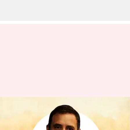
భారత్‌లో రాజకీయాలు చేయడం కష్టం;
ప్రధాని మోదీ, బీజేపీ పాలనపై
రాహుల్ గాంధీ విమర్శలు