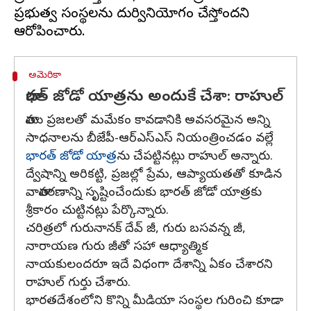
ప్రభుత్వ సంస్థలను దుర్వినియోగం చేస్తోందని
అమెరికా
భారత్‌ జోడో యాత్రను అందుకే చేశా: రాహుల్
తాము ప్రజలతో మమేకం కావడానికి అవసరమైన అన్ని
సాధనాలను బీజేపీ-ఆర్‌ఎస్‌ఎస్‌ నియంత్రించడం వల్లే
భారత్‌ జోడో యాత్ర
ను చేపట్టినట్లు రాహుల్‌ అన్నారు.
ద్వేషాన్ని అరికట్టి, ప్రజల్లో ప్రేమ, ఆప్యాయతతో కూడిన
వాతావరణాన్ని సృష్టించేందుకు భారత్‌ జోడో యాత్రకు
శ్రీకారం చుట్టినట్లు పేర్కొన్నారు.
చరిత్రలో గురునానక్ దేవ్ జీ, గురు బసవన్న జీ,
నారాయణ గురు జీతో సహా ఆధ్యాత్మిక
నాయకులందరూ ఇదే విధంగా దేశాన్ని ఏకం చేశారని
రాహుల్ గుర్తు చేశారు.
భారతదేశంలోని కొన్ని మీడియా సంస్థల గురించి కూడా