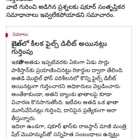
వాటి గురించి అడిగిన ప్రశ్నలకు షకూర్ సంతృప్తికర
వివరాలు
మొబైల్‌లో కీలక ఫైల్స్ డిలీట్ అయినట్లు
గుర్తింపు
ఇకపోతే అతడు ఇప్పటివరకు ఏకంగా ఏడు సార్లు
పాకిస్తాన్‌కు ప్రయాణించినట్టు రికార్డుల ద్వారా తేలింది.
అతడి మొబైల్ ఫోన్‌ పరిశీలనలో కొన్ని ఫైల్స్ డిలీట్
అయినట్లుగా గుర్తించారని అధికారులు వెల్లడించారు.
అంతేకాకుండా, అతని బ్యాంకు ఖాతాలపై కూడా
విచారణ కొనసాగుతోంది. ఇటీవల అతడి ఒక ఖాతా
మూసివేసినట్లు గుర్తించి, దానిపైన ప్రత్యేకంగా ఆరా
తీస్తున్నారు.
ఇదిలా ఉండగా, షకూర్ ఖాన్‌కు రాజస్థాన్ మాజీ మంత్రి
షేల్ మొహమ్మద్‌తో సన్నిహిత సంబంధాలు ఉన్నట్టు