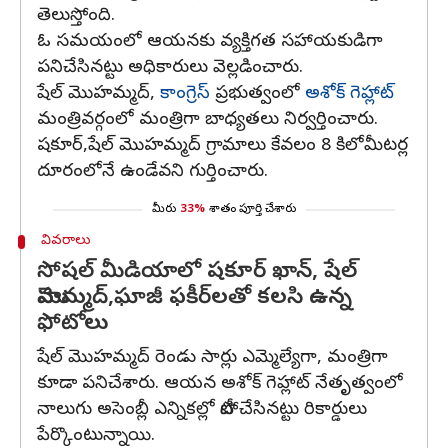
తెలుస్తోంది.
ఓ సమయంలో ఆయనకు వ్యక్తిగత సహాయకుడిగా
పనిచేసినట్టు అధికారులు వెల్లడించారు.
షేల్ మొహమ్మద్,
కాంగ్రెస్
ప్రభుత్వంలో
అశోక్ గెహ్లాట్
మంత్రివర్గంలో మంత్రిగా బాధ్యతలు నిర్వర్తించారు.
షకూర్,షేల్ మొహమ్మద్ గ్రామాలు కేవలం 8 కిలోమీటర్ల
దూరంలోనే ఉండేవని గుర్తించారు.
మీరు
33%
శాతం పూర్తి చేశారు
వివరాలు
సోషల్ మీడియాలో షకూర్ ఖాన్, షేల్
మొహమ్మద్,ఘాజీ ఫకీర్‌లతో కలసి ఉన్న
ఫోటోలు
షేల్ మొహమ్మద్ రెండు సార్లు ఎమ్మెల్యేగా, మంత్రిగా
కూడా పనిచేశారు. ఆయన అశోక్ గెహ్లాట్ నేతృత్వంలో
నాలుగు అసెంబ్లీ ఎన్నికల్లో పోటీ చేసినట్టు రికార్డులు
పేర్కొంటున్నాయి.