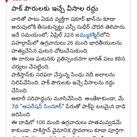
పాక్ పౌరులకు ఇచ్చే వీసాల రద్దు
వారితో పాటు ఏడవ వ్యక్తిగా షకూర్ ఖాన్‌ను కూడా
అదుపులోకి తీసుకున్నట్టు ఎస్పీ సుధీర్ చౌదరి తెలిపారు.
ఇదే సమయంలో, ఏప్రిల్ 22న
జమ్ముకశ్మీర్‌
లోని
పహల్గామ్‌లో ఉగ్రవాదులు 26 మంది భారతీయులను
హత్యచేసిన ఘటన చోటుచేసుకుంది.
ఈ దారుణ ఘటనకు ప్రతిస్పందనగా భారత్ పలు కఠిన
చర్యలు చేపట్టింది.
పాకిస్తాన్‌కు సరఫరా చేస్తున్న సింధు నదీ జలాలను
నిలిపివేసింది. పాక్ పౌరులకు ఇచ్చే వీసాలను రద్దు
చేసింది.
అటారీ సరిహద్దును మూసివేసింది. అంతేకాకుండా, మే
7న "
ఆపరేషన్ సిందూర్
" పేరుతో పాక్‌పై బలమైన దాడి
జరిపింది.
ఈ దాడిలో 100 మంది ఉగ్రవాదులు హతమవ్వడమే
కాకుండా, పాకిస్తాన్ వైమానిక స్థావరాలు కూడా పూర్తిగా