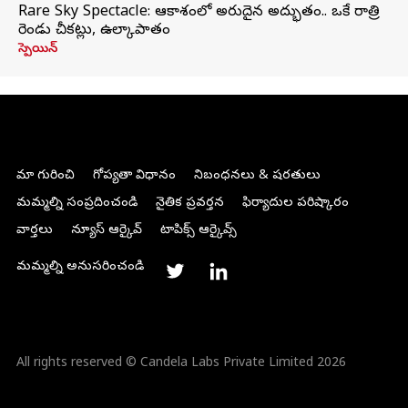
Rare Sky Spectacle: ఆకాశంలో అరుదైన అద్భుతం.. ఒకే రాత్రి
రెండు చీకట్లు, ఉల్కాపాతం
స్పెయిన్
మా గురించి
గోప్యతా విధానం
నిబంధనలు & షరతులు
మమ్మల్ని సంప్రదించండి
నైతిక ప్రవర్తన
ఫిర్యాదుల పరిష్కారం
వార్తలు
న్యూస్ ఆర్కైవ్
టాపిక్స్ ఆర్కైవ్స్
మమ్మల్ని అనుసరించండి
All rights reserved © Candela Labs Private Limited 2026