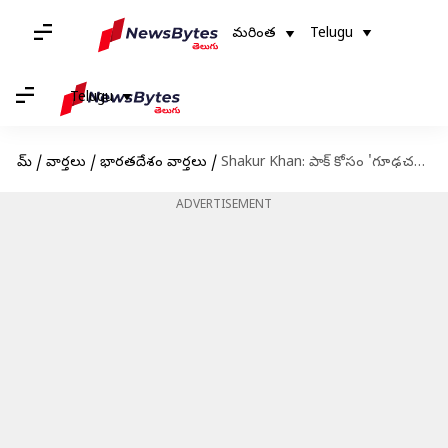
మరింత
Telugu
Telugu
హోమ్
/
వార్తలు
/
భారతదేశం వార్తలు
/
Shakur Khan: పాక్ కోసం 'గూఢచర్యం' చేసిన ప్రభుత్వ ఉద్యోగికి మాజీ మంత్రితో సంబంధాలు
ADVERTISEMENT