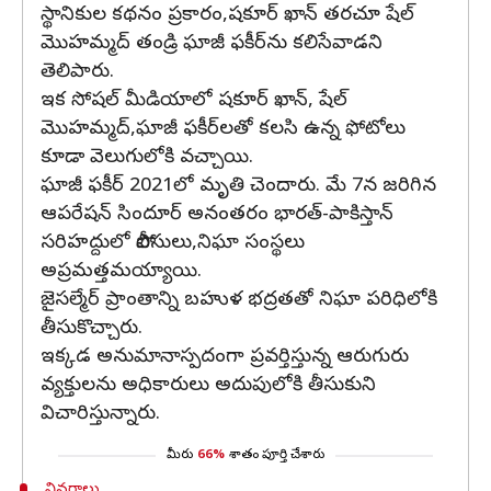
స్థానికుల కథనం ప్రకారం,షకూర్ ఖాన్ తరచూ షేల్
మొహమ్మద్ తండ్రి ఘాజీ ఫకీర్‌ను కలిసేవాడని
తెలిపారు.
ఇక సోషల్ మీడియాలో షకూర్ ఖాన్, షేల్
మొహమ్మద్,ఘాజీ ఫకీర్‌లతో కలసి ఉన్న ఫోటోలు
కూడా వెలుగులోకి వచ్చాయి.
ఘాజీ ఫకీర్ 2021లో మృతి చెందారు. మే 7న జరిగిన
ఆపరేషన్ సిందూర్ అనంతరం భారత్-పాకిస్తాన్
సరిహద్దులో పోలీసులు,నిఘా సంస్థలు
అప్రమత్తమయ్యాయి.
జైసల్మేర్ ప్రాంతాన్ని బహుళ భద్రతతో నిఘా పరిధిలోకి
తీసుకొచ్చారు.
ఇక్కడ అనుమానాస్పదంగా ప్రవర్తిస్తున్న ఆరుగురు
వ్యక్తులను అధికారులు అదుపులోకి తీసుకుని
విచారిస్తున్నారు.
మీరు
66%
శాతం పూర్తి చేశారు
వివరాలు