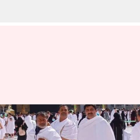
Shakur Khan: పాక్ కోసం
'గూఢచర్యం' చేసిన ప్రభుత్వ
ఉద్యోగికి మాజీ మంత్రితో