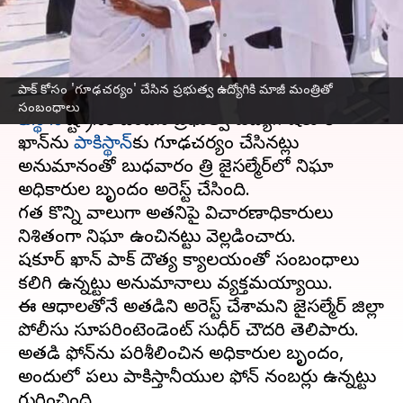
సంబంధాలు
వ్రాసిన వారు
May 29, 2025
04:45 pm
Sirish Praharaju
ఈ వార్తాకథనం ఏంటి
పాక్ కోసం 'గూఢచర్యం' చేసిన ప్రభుత్వ ఉద్యోగికి మాజీ మంత్రితో
సంబంధాలు
రాజస్థాన్‌
రాష్ట్రానికి చెందిన ప్రభుత్వ ఉద్యోగి షకూర్
ఖాన్‌ను
పాకిస్థాన్‌
కు గూఢచర్యం చేసినట్లు
అనుమానంతో బుధవారం రాత్రి జైసల్మేర్‌లో నిఘా
అధికారుల బృందం అరెస్ట్ చేసింది.
గత కొన్ని వారాలుగా అతనిపై విచారణాధికారులు
నిశితంగా నిఘా ఉంచినట్టు వెల్లడించారు.
షకూర్ ఖాన్‌ పాక్ దౌత్య కార్యాలయంతో సంబంధాలు
కలిగి ఉన్నట్టు అనుమానాలు వ్యక్తమయ్యాయి.
ఈ ఆధారాలతోనే అతడిని అరెస్ట్ చేశామని జైసల్మేర్‌ జిల్లా
పోలీసు సూపరింటెండెంట్ సుధీర్ చౌదరి తెలిపారు.
అతడి ఫోన్‌ను పరిశీలించిన అధికారుల బృందం,
అందులో పలు పాకిస్తానీయుల ఫోన్ నంబర్లు ఉన్నట్టు
గుర్తించింది.