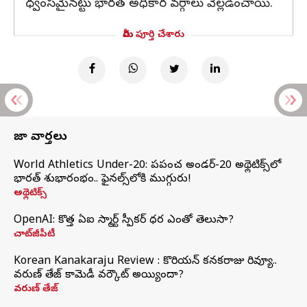
ధ్వంసమైనట్టు భారత అధికార వర్గాలు వెల్లడించాయి.
మీరు పూర్తి చేశారు
తాజా వార్తలు
World Athletics Under-20: ప్రపంచ అండర్-20 అథ్లెటిక్స్‌లో
భారత్‌ శుభారంభం.. ఫైనల్స్‌లోకి ముగ్గురు!
అథ్లెటిక్స్
OpenAI: కొత్త ఏఐ స్మార్ట్ స్పీకర్ ధర ఎంతో తెలుసా?
చాట్‌జీపీటీ
Korean Kanakaraju Review : కొరియన్ కనకరాజు రివ్యూ..
వరుణ్ తేజ్ కామెడీ వర్కౌట్ అయ్యిందా?
వరుణ్ తేజ్