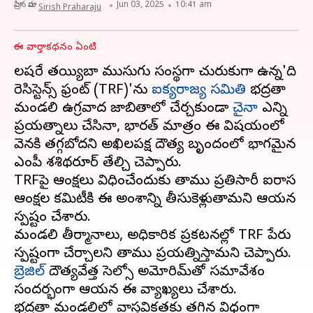
వ్రాసిన వారు
Jun 03, 2025
10:41 am
Sirish Praharaju
ఈ వార్తాకథనం ఏంటి
లష్కరే తయ్యిబా ముసుగు సంస్థగా చురుకుగా ఉన్న'ది
రెసిస్టెన్స్‌ ఫ్రంట్‌ (TRF)'ను
ఐక్యరాజ్య సమితి
భద్రతా
మండలి ఉగ్రవాద జాబితాలో చేర్చకుండా
చైనా
ఎన్ని
ప్రయత్నాలు చేసినా, భారత్ మాత్రం ఈ విషయంలో
వెనక్కి తగ్గబోదని అఖిలపక్ష దౌత్య బృందంలో భాగమైన
ఎంపీ శశిథరూర్ తేల్చి చెప్పారు.
TRF‌పై ఆంక్షలు విధించేందుకు తాము ప్రతిసారీ ఐరాస
ఆంక్షల కమిటీకి ఈ అంశాన్ని తీసుకెళ్లుతామని ఆయన
స్పష్టం చేశారు.
మండలి తీర్మానాలు, అధికారిక ప్రకటనల్లో TRF పేరు
బ్రెజిల్‌
దౌత్యవేత్త సెల్సో అమోరిమ్‌తో సమావేశం
సందర్భంగా ఆయన ఈ వ్యాఖ్యలు చేశారు.
భద్రతా మండలిలో వాస్తవికతకు తగిన విధంగా