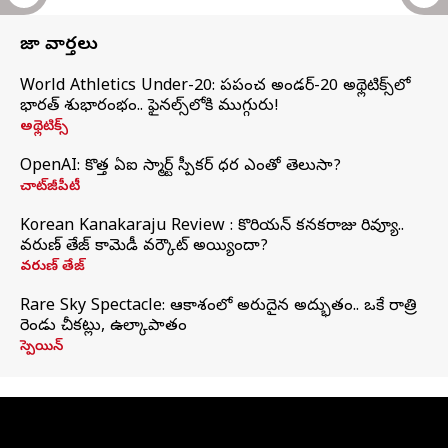
తాజా వార్తలు
World Athletics Under-20: ప్రపంచ అండర్-20 అథ్లెటిక్స్‌లో
భారత్‌ శుభారంభం.. ఫైనల్స్‌లోకి ముగ్గురు!
అథ్లెటిక్స్
OpenAI: కొత్త ఏఐ స్మార్ట్ స్పీకర్ ధర ఎంతో తెలుసా?
చాట్‌జీపీటీ
Korean Kanakaraju Review : కొరియన్ కనకరాజు రివ్యూ..
వరుణ్ తేజ్ కామెడీ వర్కౌట్ అయ్యిందా?
వరుణ్ తేజ్
Rare Sky Spectacle: ఆకాశంలో అరుదైన అద్భుతం.. ఒకే రాత్రి
రెండు చీకట్లు, ఉల్కాపాతం
స్పెయిన్