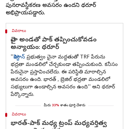
పునరావస్థీకరణ అవసరం ఉందని థరూర్
వివరాలు
చైనా అండతో పాక్‌ తప్పించుకోవడం
అన్యాయం: థరూర్‌
''
పాకిస్థాన్‌
ప్రభుత్వం చైనా మద్దతుతో TRF పేరును
భద్రతా మండలిలో చేర్చకుండా తప్పించుకుంది. కనీసం
పేరునైనా ప్రస్తావించలేదు. ఈ పరిస్థితి మారాల్సిన
అవసరం ఉంది. భారత్‌ , బ్రెజిల్‌ భద్రతా మండలిలో
సభ్యులుగా ఉండాల్సిన అవసరం ఉంది'' అని థరూర్‌
పేర్కొన్నారు.
మీరు
33%
శాతం పూర్తి చేశారు
వివరాలు
భారత్‌-పాక్‌ మధ్య ట్రంప్‌ మధ్యవర్తిత్వ