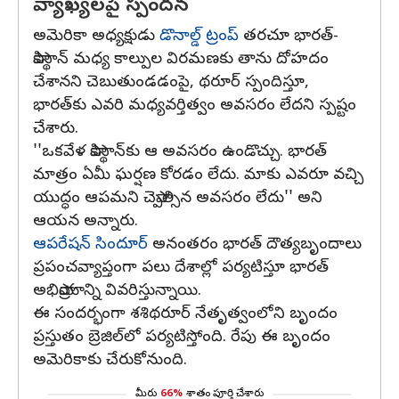
వ్యాఖ్యలపై స్పందన
అమెరికా అధ్యక్షుడు
డొనాల్డ్‌ ట్రంప్
తరచూ భారత్‌-
పాకిస్థాన్‌ మధ్య కాల్పుల విరమణకు తాను దోహదం
చేశానని చెబుతుండడంపై, థరూర్‌ స్పందిస్తూ,
భారత్‌కు ఎవరి మధ్యవర్తిత్వం అవసరం లేదని స్పష్టం
చేశారు.
''ఒకవేళ పాకిస్థాన్‌కు ఆ అవసరం ఉండొచ్చు. భారత్‌
మాత్రం ఏమీ ఘర్షణ కోరడం లేదు. మాకు ఎవరూ వచ్చి
యుద్ధం ఆపమని చెప్పాల్సిన అవసరం లేదు'' అని
ఆయన అన్నారు.
ఆపరేషన్‌ సిందూర్
అనంతరం భారత్‌ దౌత్యబృందాలు
ప్రపంచవ్యాప్తంగా పలు దేశాల్లో పర్యటిస్తూ భారత్‌
అభిప్రాయాన్ని వివరిస్తున్నాయి.
ఈ సందర్భంగా శశిథరూర్ నేతృత్వంలోని బృందం
ప్రస్తుతం బ్రెజిల్‌లో పర్యటిస్తోంది. రేపు ఈ బృందం
అమెరికాకు చేరుకోనుంది.
మీరు
66%
శాతం పూర్తి చేశారు