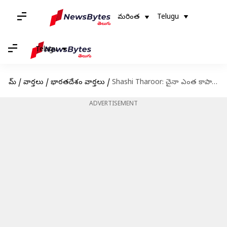
మరింత
Telugu
Telugu
హోమ్
/
వార్తలు
/
భారతదేశం వార్తలు
/
Shashi Tharoor: చైనా ఎంత కాపాడినా.. టీఆర్‌ఎఫ్‌ను వదిలిపెట్టం: శశిథరూర్‌
ADVERTISEMENT