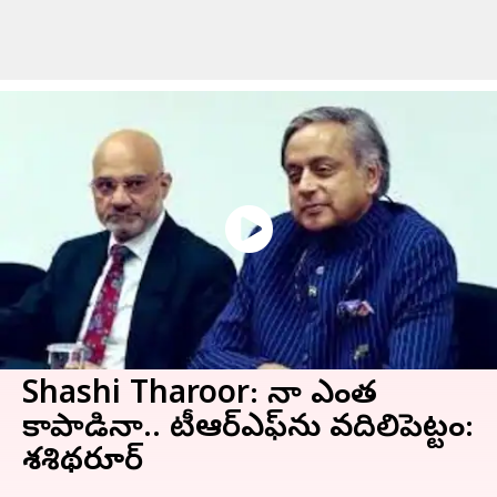
Shashi Tharoor: చైనా ఎంత
కాపాడినా.. టీఆర్‌ఎఫ్‌ను వదిలిపెట్టం:
శశిథరూర్‌