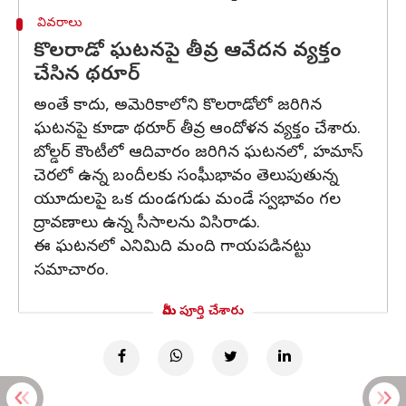
వివరాలు
కొలరాడో ఘటనపై తీవ్ర ఆవేదన వ్యక్తం
చేసిన థరూర్‌
అంతే కాదు, అమెరికాలోని కొలరాడోలో జరిగిన
ఘటనపై కూడా థరూర్‌ తీవ్ర ఆందోళన వ్యక్తం చేశారు.
బోల్డర్‌ కౌంటీలో ఆదివారం జరిగిన ఘటనలో, హమాస్
చెరలో ఉన్న బందీలకు సంఘీభావం తెలుపుతున్న
యూదులపై ఒక దుండగుడు మండే స్వభావం గల
ద్రావణాలు ఉన్న సీసాలను విసిరాడు.
ఈ ఘటనలో ఎనిమిది మంది గాయపడినట్టు
సమాచారం.
మీరు పూర్తి చేశారు