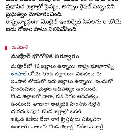
ప్రభావిత జిల్లాల్లో సైన్యం, అస్సాం రైఫిల్ సిబ్బందిని
ప్రభుత్వం మోహరించింది.
రాష్ట్రవ్యాప్తంగా మొబైల్ ఇంటర్నెట్ సేవలను రాబోయే
మణిపూర్
మణిపూర్‌ భౌగోళిక సర్వూరం
మణిపూర్‌లో 16 జిల్లాలు ఉన్నాయి. రాష్ట్ర భూభాగాన్ని
ఇంఫాల్
లోయ, కొండ జిల్లాలుగా విభజించారు.
ఇంఫాల్ లోయలో ఐదు జిల్లాలు ఉన్నాయి. ఇందులో
హిందువులు, మైతైల ఆధిపత్యం ఉంటుంది.
కొండ జిల్లాలలో నాగా, కుకి తెగల ఆధిపత్యం
ఉంటుంది. తాజాగా అత్యధిక హింసకు గురైన
చురచంద్‌పూర్ కొండ జిల్లాల్లో ఒకటి.
ఇక్కడ కుకీలు లేదా నాగ క్రైస్తవులు ఎక్కువగా
ఉంటారు. నాలుగు కొండ జిల్లాల్లో కుకీల మెజార్టీ