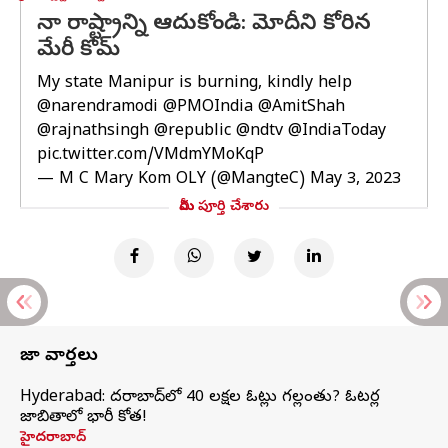
నా రాష్ట్రాన్ని ఆదుకోండి: మోదీని కోరిన
మేరీ కోమ్
My state Manipur is burning, kindly help
@narendramodi
@PMOIndia
@AmitShah
@rajnathsingh
@republic
@ndtv
@IndiaToday
pic.twitter.com/VMdmYMoKqP
— M C Mary Kom OLY (@MangteC)
May 3, 2023
మీరు పూర్తి చేశారు
తాజా వార్తలు
Hyderabad: హైదరాబాద్‌లో 40 లక్షల ఓట్లు గల్లంతు? ఓటర్ల
జాబితాలో భారీ కోత!
హైదరాబాద్