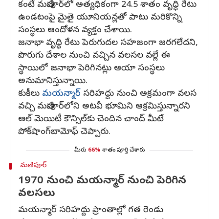
కంటే మణిపూర్‌లో అత్యధికంగా 24.5 శాతం వృద్ధి రేటు
ఉండటంపై మైతై యూనియన్లతో పాటు మరికొన్ని
సంస్థలు ఆందోళన వ్యక్తం చేశాయి.
జనాభా వృద్ధి రేటు పెరుగుదల సహజంగా జరగలేదని,
పొరుగు దేశాల నుంచి వచ్చిన వలసల వల్లే ఈ
స్థాయిలో జనాభా పెరిగినట్లు ఆయా సంస్థలు
అనుమానిస్తున్నాయి.
కుకీలు
మయన్మార్
సరిహద్దు నుంచి అక్రమంగా వలస
వచ్చి మణిపూర్‌లోని అటవీ భూమిని ఆక్రమిస్తున్నారని
ఆల్ మెయిటీ కౌన్సిల్‌కు చెందిన చాంద్ మీటే
పోక్‌షాంగ్‌బామోఫ్ చెప్పారు.
మీరు
66%
శాతం పూర్తి చేశారు
మణిపూర్
1970 నుంచి మయన్మార్ నుంచి పెరిగిన
వలసలు
మయన్మార్ సరిహద్దు ప్రాంతాల్లో గత రెండు