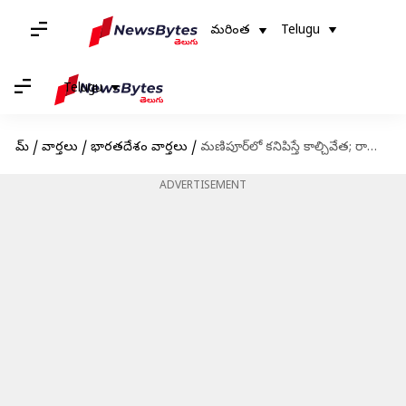
మరింత
Telugu
Telugu
హోమ్
/
వార్తలు
/
భారతదేశం వార్తలు
/
మణిపూర్‌లో కనిపిస్తే కాల్చివేత; రాష్ట్రం ఎందుకు రావణకాష్టమైంది? ఈ హింస వెనకాల ఉన్న దశాబ్దాల కథేంటి?
ADVERTISEMENT