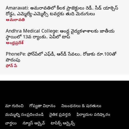
Amaravati: అమరావతిలో కీలక ప్రాజెక్టులు రెడీ.. సీడ్‌ యాక్సెస్‌
రోడ్డు, ఎమ్మెల్యే-ఎమ్మెల్సీ టవర్లకు తుది మెరుగులు
అమరావతి
Andhra Medical College: ఆంధ్ర వైద్యకళాశాలకు జాతీయ
స్థాయిలో 13వ ర్యాంకు.. ఏపీలో టాప్
ఆంధ్రప్రదేశ్
PhonePe: ఫోన్‌పేలో ఎఫ్‌డీ, ఆర్‌డీ సేవలు.. రోజుకు రూ.100తో
పొదుపు
ఫోన్‌ పే
మా గురించి
గోప్యతా విధానం
నిబంధనలు & షరతులు
మమ్మల్ని సంప్రదించండి
నైతిక ప్రవర్తన
ఫిర్యాదుల పరిష్కారం
వార్తలు
న్యూస్ ఆర్కైవ్
టాపిక్స్ ఆర్కైవ్స్