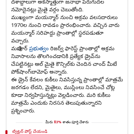
దశాబ్దాలుగా అకస్మాత్తుగా జనాభా పెరుగుదల
నమోదైనట్లు మైతై వర్గం చెబుతోంది.
ముఖ్యంగా మయన్మార్ నుంచి అక్రమ వలసదారులు
1970ల నుంచి రావడం ప్రారంభించారు. వచ్చిన వారు
మయన్మార్ సరిహద్దు ప్రాంతాల్లో స్థరపడుతూ
వచ్చారు.
మణిపూర్
ప్రభుత్వం
రిజర్వ్ ఫారెస్ట్ ప్రాంతాల్లో అక్రమ
నివాసాలను తొలగించడానికి ప్రత్యేక డ్రైవ్‌ను
చేపట్టినట్లు ఆల్ మైతై కౌన్సిల్‌కు చెందిన చాంద్ మీటే
పోక్‌షాంగ్‌బామోఫ్ అన్నారు.
ఈ డ్రైన్ కేవలం కుకీలు నివసిస్తున్న ప్రాంతాల్లో మాత్రమే
జరగడం లేదని, మైతైలు, ముస్లింలు నివసించే చోట్ల
కూడా నిర్వహిస్తున్నట్లు వెల్లడించారు. మరి కుకీలు
మాత్రమే ఎందుకు నిరసన తెలుపుతున్నారని
ప్రశ్నించారు.
మీరు
83%
శాతం పూర్తి చేశారు
ట్విట్టర్ పోస్ట్ చేయండి