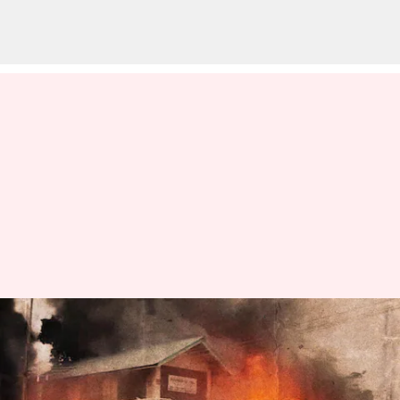
మణిపూర్‌లో కనిపిస్తే కాల్చివేత;
రాష్ట్రం ఎందుకు రావణకాష్టమైంది?
ఈ హింస వెనకాల ఉన్న దశాబ్దాల