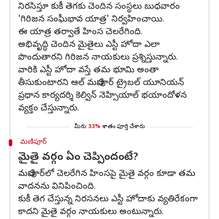
నిరసిస్తూ కుకీ తెగకు చెందిన సంస్థలు బుధవారం
'గిరిజన సంఘీభావ యాత్ర' నిర్వహించాయి.
ఈ యాత్ర తర్వాతే హింస చెలరేగింది.
అభివృద్ధి చెందిన మైతైలు ఎస్టీ హోదా ఎలా
పొందుతారని గిరిజన నాయకులు ప్రశ్నిస్తున్నారు.
వారికి ఎస్టీ హోదా వస్తే తమ భూమి అంతా
తీసుకుంటారని ఆల్ మణిపూర్ ట్రైబల్ యూనియన్
ప్రధాన కార్యదర్శి కెల్విన్ నెహ్సియాల్ భయాందోళన
వ్యక్తం చేస్తున్నారు.
మీరు
33%
శాతం పూర్తి చేశారు
మణిపూర్
మైతై వర్గం ఏం చెప్పిందంటే?
మణిపూర్‌లో చెలరేగిన హింసపై మైతై వర్గం కూడా తమ
వాదనను వినిపించింది.
కుకీ తెగ చేస్తున్న నిరసనలు ఎస్టీ హోదాకు వ్యతిరేకంగా
కాదని మైతై వర్గం నాయకులు అంటున్నారు.