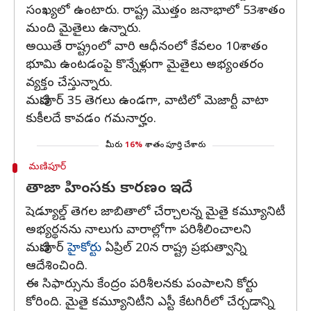
సంఖ్యలో ఉంటారు. రాష్ట్ర మొత్తం జనాభాలో 53శాతం
మంది మైతైలు ఉన్నారు.
అయితే రాష్ట్రంలో వారి ఆధీనంలో కేవలం 10శాతం
భూమి ఉంటడంపై కొన్నేళ్లుగా మైతైలు అభ్యంతరం
వ్యక్తం చేస్తున్నారు.
మణిపూర్ 35 తెగలు ఉండగా, వాటిలో మెజార్టీ వాటా
కుకీలదే కావడం గమనార్హం.
మీరు
16%
శాతం పూర్తి చేశారు
మణిపూర్
తాజా హింసకు కారణం ఇదే
షెడ్యూల్డ్ తెగల జాబితాలో చేర్చాలన్న మైతై కమ్యూనిటీ
అభ్యర్థనను నాలుగు వారాల్లోగా పరిశీలించాలని
మణిపూర్
హైకోర్టు
ఏప్రిల్ 20న రాష్ట్ర ప్రభుత్వాన్ని
ఆదేశించింది.
ఈ సిఫార్సును కేంద్రం పరిశీలనకు పంపాలని కోర్టు
కోరింది. మైతై కమ్యూనిటీని ఎస్టీ కేటగిరీలో చేర్చడాన్ని