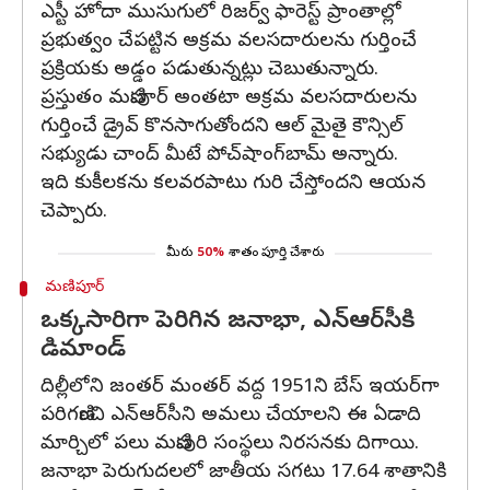
ఎస్టీ హోదా ముసుగులో రిజర్వ్ ఫారెస్ట్ ప్రాంతాల్లో
ప్రభుత్వం చేపట్టిన అక్రమ వలసదారులను గుర్తించే
ప్రక్రియకు అడ్డం పడుతున్నట్లు చెబుతున్నారు.
ప్రస్తుతం మణిపూర్ అంతటా అక్రమ వలసదారులను
గుర్తించే డ్రైవ్ కొనసాగుతోందని ఆల్ మైతై కౌన్సిల్
సభ్యుడు చాంద్ మీటే పోచ్‌షాంగ్‌బామ్ అన్నారు.
ఇది కుకీలకను కలవరపాటు గురి చేస్తోందని ఆయన
చెప్పారు.
మీరు
50%
శాతం పూర్తి చేశారు
మణిపూర్
ఒక్కసారిగా పెరిగిన జనాభా, ఎన్‌ఆర్‌సీకి
డిమాండ్
దిల్లీలోని జంతర్ మంతర్ వద్ద 1951ని బేస్ ఇయర్‌గా
పరిగణించి ఎన్‌ఆర్‌సీని అమలు చేయాలని ఈ ఏడాది
మార్చిలో పలు మణిపురి సంస్థలు నిరసనకు దిగాయి.
జనాభా పెరుగుదలలో జాతీయ సగటు 17.64 శాతానికి