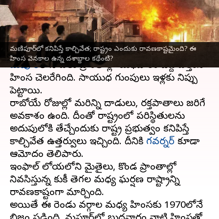
కథేంటి?
వ్రాసిన వారు
May 04, 2023
07:18 pm
Stalin
ఈ వార్తాకథనం ఏంటి
మణిపూర్‌లో కనిపిస్తే కాల్చివేత; రాష్ట్రం ఎందుకు రావణకాష్టమైంది? ఈ
హింస వెనకాల ఉన్న దశాబ్దాల కథేంటి?
మణిపూర్‌
లోని పలు ప్రాంతాల్లో బుధవారం పెద్ద ఎత్తున
హింస చెలరేగింది. సాయుధ గుంపులు ఇళ్లకు నిప్పు
పెట్టాయి.
రాబోయే రోజుల్లో మరిన్ని దాడులు, రక్తపాతాలు జరిగే
అవకాశం ఉంది. దీంతో రాష్ట్రంలో పరిస్థితులను
అదుపులోకి తేచ్చేందుకు రాష్ట్ర ప్రభుత్వం కనిపిస్తే
కాల్చివేత ఉత్తర్వులు ఇచ్చింది. దీనికి
గవర్నర్
కూడా
ఆమోదం తెలిపారు.
ఇంఫాల్ లోయలోని మైతైలు, కొండ ప్రాంతాల్లో
నివసిస్తున్న కుకీ తెగల మధ్య ఘర్షణ రాష్ట్రాన్ని
రావణకాష్టంగా మార్చింది.
అయితే ఈ రెండు వర్గాల మధ్య హింసకు 1970లోనే
బిజం పడింది. మణిపూర్‌లో బుధవారం నాటి హింసతో