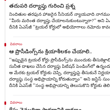
తదుపరి దర్యాప్తు గురించి ప్రశ్న
నిందితుల తరఫున హాజరైన సీనియర్ న్యాయవాది నాగముత్తు స్
''మీరు మరింత దర్యాప్తు చేయాలనుకుంటున్నారా?'' అని ఏఎస్‌జ
దీనికి ఏఎస్‌జీ ''ట్రయల్ కోర్టులో అభియోగాలు నమోదు క
వివరాలు
ఆ ప్రొసీడింగ్స్‌ను క్రియాశీలకం చేయాలి..
''ఇప్పుడైన ట్రయల్ కోర్టు ప్రొసీడింగ్స్‌ను ముందుకు తీసుకె
సునీత దాఖలు చేసిన దర్యాప్తు పిటిషన్ పెండింగ్‌లో ఉన్నం
ఆ మేరకు ట్రయల్ కోర్టుకు చెప్పి, దర్యాప్తుపై తీసుకునే నిర్ణ
దర్యాప్తు సంస్థ అభిప్రాయాన్ని కోరుతున్నాం'' అని జస్టిస్ స
దీనికి ఏఎస్‌జీ ''సంస్థ అభిప్రాయాన్ని తెలుసుకొని కోర్టుకు తె
వివరాలు