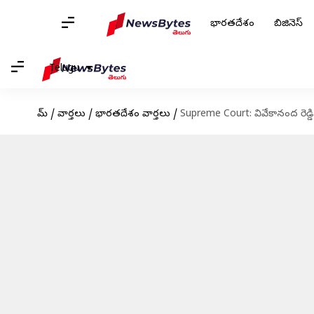
భారతదేశం
బిజినెస్
Telugu
హోమ్
/
వార్తలు
/
భారతదేశం వార్తలు
/
Supreme Court: వివేకానంద రెడ్డి హ