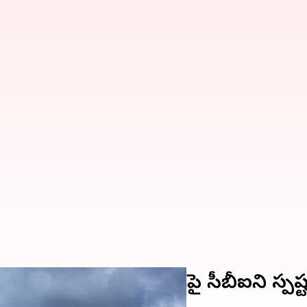
కేసు..తదుపరి దర్యాప్తుపై సీబీఐని స్పష్ట