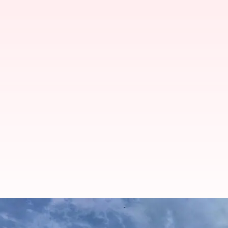
Supreme Court: వివేకానంద రెడ్డి హత్య