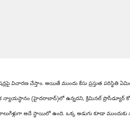
అప్లికేషన్లపై విచారణ చేస్తాం. అయితే ముందు కేసు ప్రస్తుత పరిస్
యేక న్యాయస్థానం (హైదరాబాద్)లో ఉన్నదని, క్రిమినల్ ప్రొసీడ్యూర
సు నాలుగేళ్లుగా అదే స్థాయిలో ఉంది. ఒక్క అడుగు కూడా ముందుకు