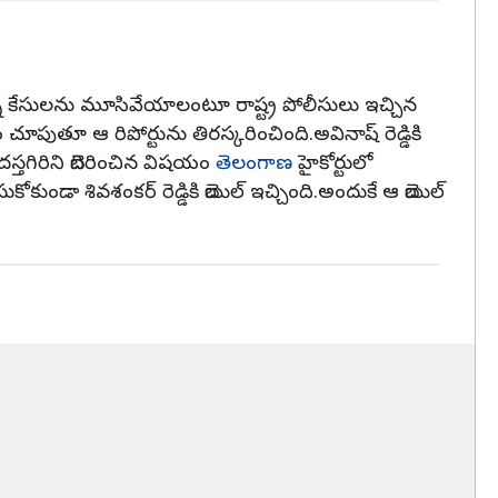
ఉన్న కేసులను మూసివేయాలంటూ రాష్ట్ర పోలీసులు ఇచ్చిన
ం చూపుతూ ఆ రిపోర్టును తిరస్కరించింది.అవినాష్ రెడ్డికి
దస్తగిరిని బెదిరించిన విషయం
తెలంగాణ
హైకోర్టులో
ా శివశంకర్ రెడ్డికి బెయిల్ ఇచ్చింది.అందుకే ఆ బెయిల్