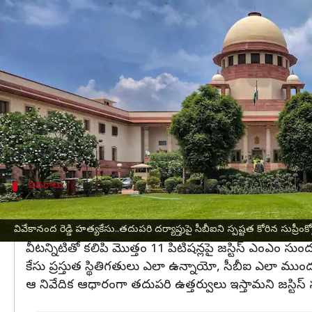
వ్రాసిన వారు
Jul 22, 2025
08:26 am
Sirish Praharaju
ఈ వార్తాకథనం ఏంటి
మాజీ మంత్రి వివేకానంద రెడ్డి హత్య కేసులో తదుపరి దర్
ఈ అంశంపై
సీబీఐ
నివేదికను పరిశీలించిన తరువాతే నిం
ఈ కేసులో నిందితులైన అవినాష్ రెడ్డి, శివశంకర్ రెడ్డి,
తేల్చేలా దర్యాప్తు కొనసాగించాలంటూ వివేకా కుమార్తె సునీత
వివరాలు
మొత్తం 11 పిటిషన్లపై ధర్మాసనం విచారణ
తనకు బెయిల్ మంజూరు చేయాలంటూ ఎర్ర గంగిరెడ్డి కూడా పి
వివేకానంద రెడ్డి హత్యకేసు..తదుపరి దర్యాప్తుపై సీబీఐని స్పష్టత కోరిన సుప్రీంకోర
వీటన్నిటితో కలిపి మొత్తం 11 పిటిషన్లపై జస్టిస్ ఎంఎం సుం
కేసు ప్రస్తుత స్థితిగతులు ఎలా ఉన్నాయో, సీబీఐ ఎలా ముందు
ఆ నివేదిక ఆధారంగా తదుపరి ఉత్తర్వులు ఇస్తామని జస్టిస్ సు