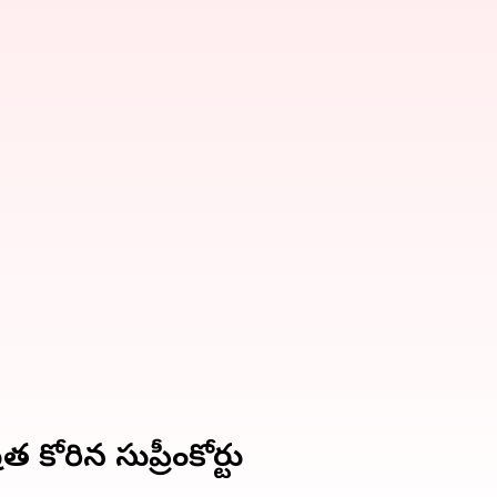
త కోరిన సుప్రీంకోర్టు