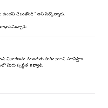
ఉందని చెబుతోంది'' అని పేర్కొన్నారు.
సమాధానమిచ్చారు.
ేజ్ నుంచి విచారణను ముందుకు సాగించాలని సూచిస్తాం.
లో మీరు స్పష్టత ఇవ్వాలి.