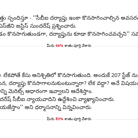
పందిస్తూ - ''సీబీఐ దర్యాప్తు ఇంకా కొనసాగించాల్సిన అవసరం 
ీని జస్టిస్ సుందరేష్ ప్రశ్నించారు.
ావడం కొనసాగుతుండగా, దర్యాప్తును కూడా కొనసాగించవచ్చని'' 
మీరు
66%
శాతం పూర్తి చేశారు
ళ్లాలి. లేకపోతే కేసు అనిశ్చితిలో కొనసాగుతుంది. అందుకే 207 స్ట
దున, దర్యాప్తు కొనసాగాలనుకుంటున్నారా? లేక వద్దా? అనే విషయం
యాన్ని మెరిట్స్ ఆధారంగా ఇవ్వాలని ఆదేశిస్తాం.
ుందరేష్ సీబీఐ న్యాయవాదిని ఉద్దేశించి వ్యాఖ్యానించారు.
లియజేస్తాం'' అని ధర్మాసనాన్ని విన్నవించారు.
మీరు
83%
శాతం పూర్తి చేశారు