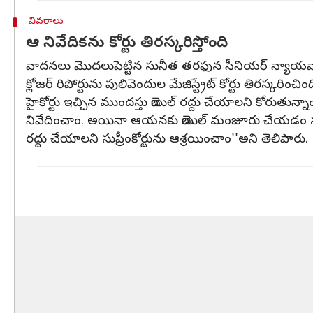
వివరాలు
ఆ నివేదికను కోర్టు తిరస్కరిస్తోంది
వాదనలు మొదలుపెట్టిన సునీత తరఫున సీనియర్ న్యాయవాది సి
క్లోజర్ రిపోర్టును పులివెందుల మేజిస్ట్రేట్ కోర్టు తిరస్కర
హైకోర్టు ఇచ్చిన ముందస్తు బెయిల్ రద్దు చేయాలని కోరుతున్నా
నివేదించాం. అయినా ఆయనకు బెయిల్ మంజూరు చేయడం సరికాదన
రద్దు చేయాలని సుప్రీంకోర్టును ఆశ్రయించాం''అని తెలిపారు.