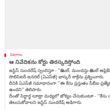
వివరాలు
ఆ నివేదికను కోర్టు తిరస్కరిస్తోంది
జస్టిస్ సుందరేష్ స్పందిస్తూ - ''బెయిల్, ముందస్తు బెయిల్ 
సొలిసిటర్ జనరల్ (ఏఎస్‌జీ) భాస్కర్ ఠాక్రేను ప్రశ్నించారు.
దీనికి ఏఎస్‌జీ సమాధానంగా ''ఈ కేసు ప్రస్తుతం సీబీఐ ప్రత్
ఉందని'' తెలిపారు.
దీంతో సిద్ధార్థ లూథ్రా మధ్యలో జోక్యం చేసుకుంటూ - ''కే
తెలుసుకోవాలని జస్టిస్ సుందరేష్ అడిగారు.