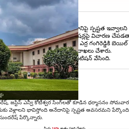
యాప్తు అవసరమా లేక అవసరం లేదా అనేదానిపై స్పష్టత ఇవ్వాలని
దితుల బెయిళ్ల రద్దు,మంజూరు పిటిషన్లపై విచారణ చేపడతామన
 భాస్కర రెడ్డిల బెయిళ్లు రద్దు చేయాలని, ఎర్ర గంగిరెడ్డి
, ఆమె భర్త రాజశేఖర్ రెడ్డి పిటిషన్లు దాఖలు చేశారు.
టిషన్ దాఖలు చేశారు.
్టు
దరేష్, జస్టిస్ ఎన్వీ కోటీశ్వర సింగ్‌లతో కూడిన ధర్మాసనం సోమవార
కు వెళ్లాలని భావిస్తోంది అనేదానిపై స్పష్టత అవసరమని పేర్కొంది
ందరేష్ పేర్కొన్నారు.