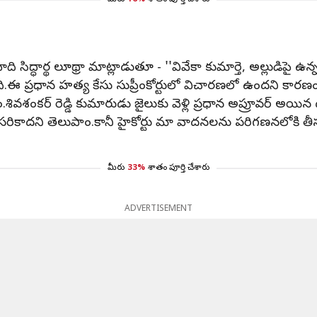
మీరు
16%
శాతం పూర్తి చేశారు
ద్ధార్థ లూథ్రా మాట్లాడుతూ - ''వివేకా కుమార్తె, అల్లుడిపై 
ించింది.ఈ ప్రధాన హత్య కేసు సుప్రీంకోర్టులో విచారణలో ఉందని కారణ
ం.శివశంకర్ రెడ్డి కుమారుడు జైలుకు వెళ్లి ప్రధాన అప్రూవర్ అయిన 
ి తెలుపాం.కానీ హైకోర్టు మా వాదనలను పరిగణనలోకి తీసుకోకుండ
మీరు
33%
శాతం పూర్తి చేశారు
ADVERTISEMENT