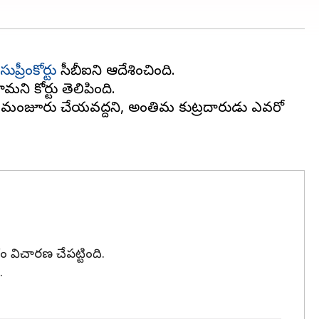
సుప్రీంకోర్టు
సీబీఐని ఆదేశించింది.
ి కోర్టు తెలిపింది.
కి బెయిల్ మంజూరు చేయవద్దని, అంతిమ కుట్రదారుడు ఎవరో
ం విచారణ చేపట్టింది.
.