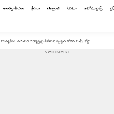
అంతర్జాతీయం
క్రీడలు
టెక్నాలజీ
సినిమా
ఆటోమొబైల్స్
లైఫ్
త్యకేసు..తదుపరి దర్యాప్తుపై సీబీఐని స్పష్టత కోరిన సుప్రీంకోర్టు
ADVERTISEMENT