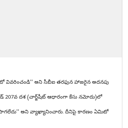
థితి ఏమిటో వివరించండి'' అని సీబీఐ తరఫున హాజరైన అదనపు
్ కోడ్ 207వ దశ (చార్జ్‌షీట్ ఆధారంగా కేసు నమోదు)లో
 సాగలేదు'' అని వ్యాఖ్యానించారు. దీనిపై కారణం ఏమిటో