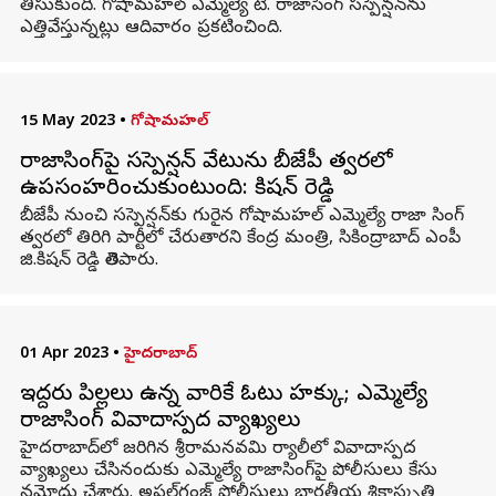
తీసుకుంది. గోషామహల్ ఎమ్మెల్యే టి. రాజాసింగ్ సస్పెన్షన్‌ను
ఎత్తివేస్తున్నట్లు ఆదివారం ప్రకటించింది.
15 May 2023
•
గోషామహల్
రాజాసింగ్‌పై సస్పెన్షన్‌ వేటును బీజేపీ త్వరలో
ఉపసంహరించుకుంటుంది: కిషన్ రెడ్డి
బీజేపీ నుంచి సస్పెన్షన్‌కు గురైన గోషామహల్ ఎమ్మెల్యే రాజా సింగ్
త్వరలో తిరిగి పార్టీలో చేరుతారని కేంద్ర మంత్రి, సికింద్రాబాద్ ఎంపీ
జి.కిషన్ రెడ్డి తెలిపారు.
01 Apr 2023
•
హైదరాబాద్
ఇద్దరు పిల్లలు ఉన్న వారికే ఓటు హక్కు; ఎమ్మెల్యే
రాజాసింగ్ వివాదాస్పద వ్యాఖ్యలు
హైదరాబాద్‌లో జరిగిన శ్రీరామనవమి ర్యాలీలో వివాదాస్పద
వ్యాఖ్యలు చేసినందుకు ఎమ్మెల్యే రాజా‌సింగ్‌పై పోలీసులు కేసు
నమోదు చేశారు. అఫ్జల్‌గంజ్ పోలీసులు భారతీయ శిక్షాస్మృతి