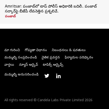
Amritsar: పంజాబ్‌లో టాప్ పోలీస్ అధికారికి బదిలీ.. పంజాబ్
సర్కార్‌పై బీజేపీ లేవనెత్తిన ప్రశ్నలివే..
పంజాబ్
మా గురించి
గోప్యతా విధానం
నిబంధనలు & షరతులు
మమ్మల్ని సంప్రదించండి
నైతిక ప్రవర్తన
ఫిర్యాదుల పరిష్కారం
వార్తలు
న్యూస్ ఆర్కైవ్
టాపిక్స్ ఆర్కైవ్స్
మమ్మల్ని అనుసరించండి
All rights reserved © Candela Labs Private Limited 2026