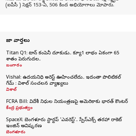
(ఐపీసీ ) సెక్షన్ 153-ఏ, 506 కింద అభియోగాలు మోపారు.
తాజా వార్తలు
Titan Q1: టైటాన్ కంపెనీ దూకుడు.. క్యూ1 లాభం ఏకంగా 65
శాతం పెరుగుదల..
బంగారం
Vishal: ఉదయనిధి అరెస్ట్‌ ఊహించలేదు.. ఇదంతా పొలిటికల్
గేమ్ : విశాల్ సంచలన వ్యాఖ్యలు
విశాల్
FCRA Bill: విదేశీ నిధుల నియంత్రణపై అమెరికాకు భారత్‌ కౌంటర్
కేంద్ర ప్రభుత్వం
SpaceX: బెంగళూరు స్టార్టప్‌ 'ఎవరెస్ట్'.. స్పేస్‌ఎక్స్ తరహా రాకెట్‌
ఇంజిన్‌ ఆవిష్కరణ
బెంగళూరు