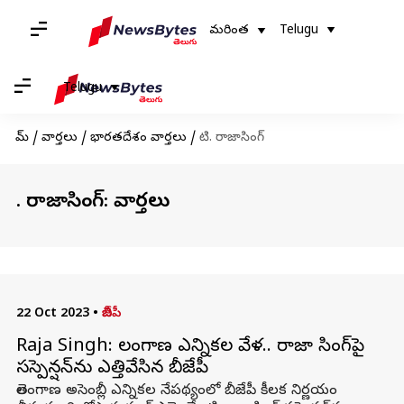
మరింత
Telugu
Telugu
హోమ్
/
వార్తలు
/
భారతదేశం వార్తలు
/
టి. రాజాసింగ్
టి. రాజాసింగ్: వార్తలు
22 Oct 2023
•
బీజేపీ
Raja Singh: తెలంగాణ ఎన్నికల వేళ.. రాజా సింగ్‌పై
సస్పెన్షన్‌ను ఎత్తివేసిన బీజేపీ
తెలంగాణ అసెంబ్లీ ఎన్నికల నేపథ్యంలో బీజేపీ కీలక నిర్ణయం