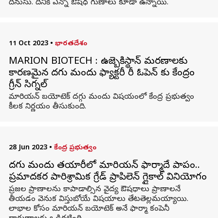
దినుసు. దీనికి ఎన్నో ఔషధ గుణాలు కూడా ఉన్నాయి.
11 Oct 2023
•
భారతదేశం
MARION BIOTECH : ఉజ్బెకిస్థాన్ మరణాలకు
కారణమైన దగ్గు మందు ఫ్యాక్టరీ రీ ఓపెన్ కు కేంద్రం
గ్రీన్ సిగ్నల్
మారియన్ బయోటెక్ దగ్గు మందు విషయంలో కేంద్ర ప్రభుత్వం
కీలక నిర్ణయం తీసుకుంది.
28 Jun 2023
•
కేంద్ర ప్రభుత్వం
దగ్గు మందు తయారీలో మారియన్ ఫార్మాదే పాపం..
ప్రమాదకర పారిశ్రామిక గ్రేడ్ ప్రాపిలెన్ గ్లైకాల్ వినియోగం
ప్రజల ప్రాణాలను కాపాడాల్సిన వైద్య ఔషధాలు ప్రాణాలనే
తీయడం వెనుక విస్తుబోయే విషయాలు తేటతెల్లమయ్యాయి.
లాభాల కోసం మారియన్ బయోటెక్ అనే ఫార్మా కంపెనీ