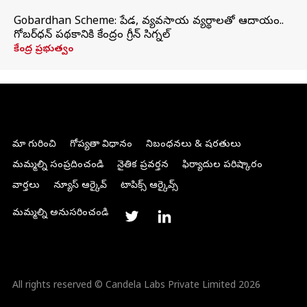
Gobardhan Scheme: పేడ, వ్యవసాయ వ్యర్థాలతో ఆదాయం..
గోబర్‌ధన్ పథకానికి కేంద్రం గ్రీన్ సిగ్నల్
కేంద్ర ప్రభుత్వం
మా గురించి
గోప్యతా విధానం
నిబంధనలు & షరతులు
మమ్మల్ని సంప్రదించండి
నైతిక ప్రవర్తన
ఫిర్యాదుల పరిష్కారం
వార్తలు
న్యూస్ ఆర్కైవ్
టాపిక్స్ ఆర్కైవ్స్
మమ్మల్ని అనుసరించండి
All rights reserved © Candela Labs Private Limited 2026