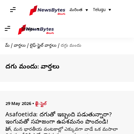
మరింత
Telugu
Telugu
హోమ్
/
వార్తలు
/
లైఫ్-స్టైల్ వార్తలు
/
దగ్గు మందు
దగ్గు మందు: వార్తలు
29 May 2026
•
లైఫ్-స్టైల్
Asafoetida: దగ్గుతో ఇబ్బంది పడుతున్నారా?
ఇంగువతో సహజంగా ఉపశమనం పొందండి!
హింగ్, మన భారతీయ వంటకాల్లో ఎక్కువగా వాడే ఒక మసాలా