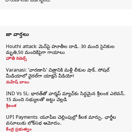
దారుణాలకు ఒడిగట్టింది.
తాజా వార్తలు
Houthi attack: యెమెన్‌పై హూతీల దాడి.. 30 మంది సైనికుల
మృతి,50 మందికిపైగా గాయాలు
హౌతీ రెబెల్స్
Varanasi: 'వారణాసి' చిత్రానికి మళ్లీ లీకుల షాక్.. సోషల్
మీడియాలో వైరల్‌గా యాక్షన్ వీడియో!
మహేష్ బాబు
IND Vs SL: భారత్‌తో వార్మప్‌ మ్యాచ్‌కు సిద్ధమైన శ్రీలంక ఎలెవన్..
15 మంది సభ్యులతో జట్టు వెల్లడి
శ్రీలంక
UPI Payments: యూపీఐ చెల్లింపుల్లో కీలక మార్పు.. ఛార్జీల
వసూలుకు లోక్‌సభ ఆమోదం..
కేంద్ర ప్రభుత్వం