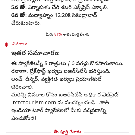
అలెప్పీ బ్యాక్‌వాటర్స్‌ దర్శనం, రాత్రి బస అక్కడే.
5వ రోజు:
ఎర్నాకుళం చేరి శబరి ఎక్స్‌ప్రెస్ ఎక్కాలి.
6వ రోజు:
మధ్యాహ్నం 12:20కి సికింద్రాబాద్
చేరుకుంటారు.
మీరు
87%
శాతం పూర్తి చేశారు
వివరాలు
ఇతర సమాచారం:
ఈ ప్యాకేజీలన్నీ 5 రాత్రులు / 6 పగళ్లు కొనసాగుతాయి.
రవాణా, బ్రేక్‌ఫాస్ట్ ఖర్చులు ఐఆర్‌సీటీసీ భరిస్తుంది.
లంచ్‌, డిన్నర్‌, వ్యక్తిగత ఖర్చులు ప్రయాణికులే
భరించాలి.
మరిన్ని వివరాల కోసం ఐఆర్‌సీటీసీ అధికార వెబ్‌సైట్‌
irctctourism.com ను సందర్శించండి - సౌత్
ఇండియా టూర్ ప్యాకేజీలలో మీకు నచ్చినదాన్ని
ఎంచుకోండి!
మీరు పూర్తి చేశారు