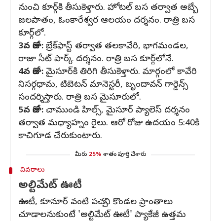
నుంచి కూర్గ్‌కి తీసుకెళ్తారు. హోటల్‌ బస తర్వాత అబ్బే
జలపాతం, ఓంకారేశ్వర ఆలయం దర్శనం. రాత్రి బస
కూర్గ్‌లో.
3వ రోజు:
బ్రేక్‌ఫాస్ట్‌ తర్వాత తలకావేరి, భాగమండల,
రాజా సీట్ పార్క్‌ దర్శనం. రాత్రి బస కూర్గ్‌లోనే.
4వ రోజు:
మైసూర్‌కి తిరిగి తీసుకెళ్తారు. మార్గంలో కావేరి
నిసర్గధామ, టిబెటన్ మానెస్టరీ, బృందావన్ గార్డెన్స్
సందర్శిస్తారు. రాత్రి బస మైసూరులో.
5వ రోజు:
చాముండి హిల్స్‌, మైసూర్ ప్యాలెస్‌ దర్శనం
తర్వాత మధ్యాహ్నం రైలు. ఆరో రోజు ఉదయం 5:40కి
కాచిగూడ చేరుకుంటారు.
మీరు
25%
శాతం పూర్తి చేశారు
వివరాలు
అల్టిమేట్ ఊటీ
ఊటీ, కూనూర్ వంటి పచ్చని కొండల ప్రాంతాలు
చూడాలనుకుంటే 'అల్టిమేట్ ఊటీ' ప్యాకేజీ ఉత్తమ