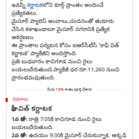
ఇవన్నీ
కర్ణాటక
లోని కూర్గ్ ప్రాంతం అందించే
ప్రత్యేకతలు.
మైసూర్ ప్యాలెస్‌ అందాలు,చందనంతో తయారు
చేసిన కళాఖండాలూ మైసూర్‌ నగరానికి ప్రత్యేక
ఆకర్షణలు.
ఈ ప్రాంతాల పర్యటన కోసం ఐఆర్‌సీటీసీ 'కాఫీ విత్
కర్ణాటక' ప్యాకేజీని అందిస్తోంది.
ప్రతి బుధవారం కాచిగూడ నుంచి రైలు
బయలుదేరుతుంది.ప్యాకేజీ ధర రూ.11,260 నుంచి
ప్రారంభమవుతుంది.
మీరు
12%
శాతం పూర్తి చేశారు
వివరాలు
కాఫీ విత్ కర్ణాటక
1వ రోజు:
రాత్రి 7:05కి కాచిగూడ నుంచి రైలు
బయలుదేరుతుంది.
2వ రోజు:
ఉదయం 9:30కి మైసూర్ చేరుకున్నాక, అక్కడి