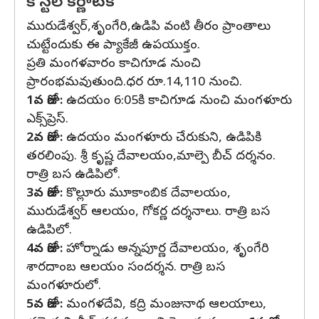
కోస్టల్ కర్ణాటక
మురుడేశ్వర్‌,శృంగేరి,ఉడిపి వంటి తీరం ప్రాంతాలు
చుట్టేందుకు ఈ ప్యాకేజీ ఉపయుక్తం.
ప్రతి మంగళవారం కాచిగూడ నుంచి
ప్రారంభమవుతుంది.ధర రూ.14,110 నుంచి.
1వ రోజు:
ఉదయం 6:05కి కాచిగూడ నుంచి మంగళూరు
ఎక్స్‌ప్రెస్‌.
2వ రోజు:
ఉదయం మంగళూరు చేరుకుని, ఉడిపికి
తరలింపు. శ్రీ కృష్ణ దేవాలయం,మాల్పె బీచ్‌ దర్శనం.
రాత్రి బస ఉడిపిలో.
3వ రోజు:
కొల్లూరు మూకాంబిక దేవాలయం,
మురుడేశ్వర్ ఆలయం, గోకర్ణ దర్శనాలు. రాత్రి బస
ఉడిపిలో.
4వ రోజు:
హోర్నాడు అన్నపూర్ణ దేవాలయం, శృంగేరి
శారదాంబ ఆలయం సందర్శన. రాత్రి బస
మంగళూరులో.
5వ రోజు:
మంగళదేవి, కద్రి మంజునాథ ఆలయాలు,