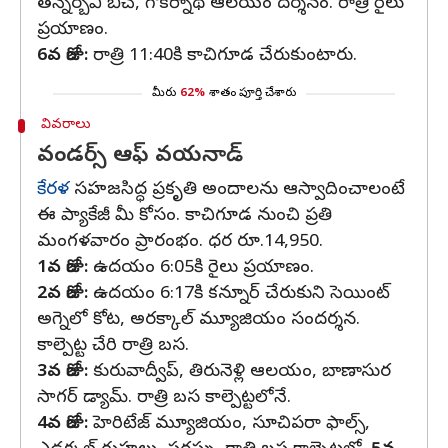
తన్నెర్బవి బీచ్‌, గోకర్నాథ ఆలయం దర్శనం. రాత్రి రైలు
ప్రయాణం.
6వ రోజు:
రాత్రి 11:40కి కాచిగూడ చేరుకుంటారు.
మీరు
62%
శాతం పూర్తి చేశారు
వివరాలు
వండర్స్ ఆఫ్ వయనాడ్
కేరళ
సహజసిద్ధ ప్రకృతి అందాలను ఆస్వాదించాలంటే
ఈ ప్యాకేజీ మీ కోసం. కాచిగూడ నుంచి ప్రతి
మంగళవారం ప్రారంభం. ధర రూ.14,950.
1వ రోజు:
ఉదయం 6:05కి రైలు ప్రయాణం.
2వ రోజు:
ఉదయం 6:17కి కన్నూర్ చేరుకుని సెయింట్
అగ్నెలో కోట, అరక్కాల్ మ్యూజియం సందర్శన.
కాల్పెట్ట చేరి రాత్రి బస.
3వ రోజు:
కురువాద్వీప్‌, తిరునెళ్లి ఆలయం, బాణాసుర
సాగర్ డ్యామ్‌. రాత్రి బస కాల్పెట్టలోనే.
4వ రోజు:
హెరిటేజ్ మ్యూజియం, సూచిపరా ఫాల్స్‌,