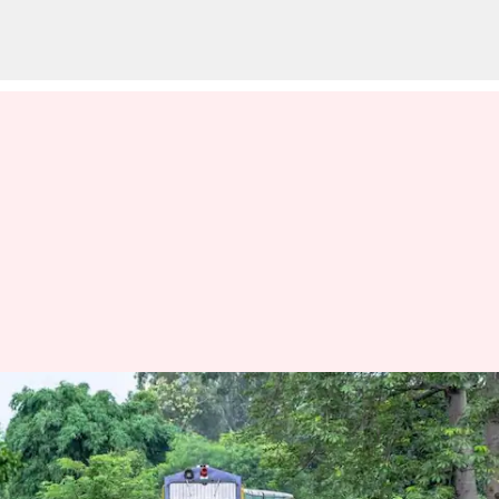
Irctc Packages: వేసవి సెలవుల్లో
దక్షిణ భారత్‌లో పర్యటిస్తారా?
ఐఆర్‌సీటీసీ ప్యాకేజీలివీ!