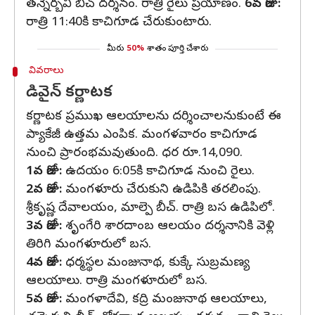
తన్నెర్బవి బీచ్‌ దర్శనం. రాత్రి రైలు ప్రయాణం.
6వ రోజు:
రాత్రి 11:40కి కాచిగూడ చేరుకుంటారు.
మీరు
50%
శాతం పూర్తి చేశారు
వివరాలు
డివైన్ కర్ణాటక
కర్ణాటక ప్రముఖ ఆలయాలను దర్శించాలనుకుంటే ఈ
ప్యాకేజీ ఉత్తమ ఎంపిక. మంగళవారం కాచిగూడ
నుంచి ప్రారంభమవుతుంది. ధర రూ.14,090.
1వ రోజు:
ఉదయం 6:05కి కాచిగూడ నుంచి రైలు.
2వ రోజు:
మంగళూరు చేరుకుని ఉడిపికి తరలింపు.
శ్రీకృష్ణ దేవాలయం, మాల్పె బీచ్‌. రాత్రి బస ఉడిపిలో.
3వ రోజు:
శృంగేరి శారదాంబ ఆలయం దర్శనానికి వెళ్లి
తిరిగి మంగళూరులో బస.
4వ రోజు:
ధర్మస్థల మంజునాథ, కుక్కే సుబ్రమణ్య
ఆలయాలు. రాత్రి మంగళూరులో బస.
5వ రోజు:
మంగళాదేవి, కద్రి మంజునాథ ఆలయాలు,