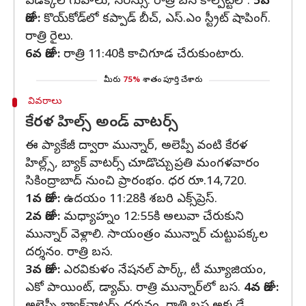
ఎడక్కల్ గుహలు, సరస్సు. రాత్రి బస కాల్పెట్టలో.
5వ
రోజు:
కొయ్‌కోడ్‌లో కప్పాడ్ బీచ్‌, ఎస్‌.ఎం స్ట్రీట్‌ షాపింగ్‌.
రాత్రి రైలు.
6వ రోజు:
రాత్రి 11:40కి కాచిగూడ చేరుకుంటారు.
మీరు
75%
శాతం పూర్తి చేశారు
వివరాలు
కేరళ హిల్స్ అండ్ వాటర్స్
ఈ ప్యాకేజీ ద్వారా మున్నార్, అలెప్పీ వంటి కేరళ
హిల్ల్స్, బ్యాక్ వాటర్స్ చూడొచ్చు. ప్రతి మంగళవారం
సికింద్రాబాద్ నుంచి ప్రారంభం. ధర రూ.14,720.
1వ రోజు:
ఉదయం 11:28కి శబరి ఎక్స్‌ప్రెస్‌.
2వ రోజు:
మధ్యాహ్నం 12:55కి అలువా చేరుకుని
మున్నార్ వెళ్లాలి. సాయంత్రం మున్నార్ చుట్టుపక్కల
దర్శనం. రాత్రి బస.
3వ రోజు:
ఎరవికుళం నేషనల్ పార్క్‌, టీ మ్యూజియం,
ఎకో పాయింట్‌, డ్యామ్‌. రాత్రి మున్నార్‌లో బస.
4వ రోజు: