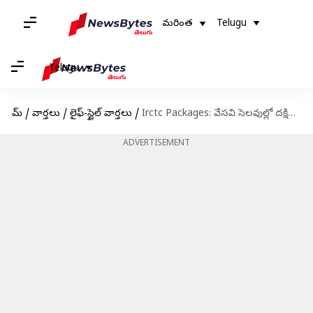
మరింత
Telugu
Telugu
హోమ్
/
వార్తలు
/
లైఫ్-స్టైల్ వార్తలు
/
Irctc Packages: వేసవి సెలవుల్లో దక్షిణ భారత్‌లో పర్యటిస్తారా? ఐఆర్‌సీటీసీ ప్యాకేజీలివీ!
ADVERTISEMENT