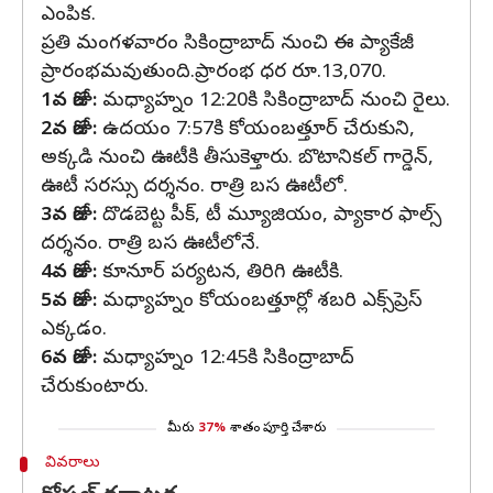
ఎంపిక.
ప్రతి మంగళవారం సికింద్రాబాద్ నుంచి ఈ ప్యాకేజీ
ప్రారంభమవుతుంది.ప్రారంభ ధర రూ.13,070.
1వ రోజు:
మధ్యాహ్నం 12:20కి సికింద్రాబాద్ నుంచి రైలు.
2వ రోజు:
ఉదయం 7:57కి కోయంబత్తూర్ చేరుకుని,
అక్కడి నుంచి ఊటీకి తీసుకెళ్తారు. బొటానికల్ గార్డెన్‌,
ఊటీ సరస్సు దర్శనం. రాత్రి బస ఊటీలో.
3వ రోజు:
దొడబెట్ట పీక్‌, టీ మ్యూజియం, ప్యాకార ఫాల్స్
దర్శనం. రాత్రి బస ఊటీలోనే.
4వ రోజు:
కూనూర్ పర్యటన, తిరిగి ఊటీకి.
5వ రోజు:
మధ్యాహ్నం కోయంబత్తూర్లో శబరి ఎక్స్‌ప్రెస్
ఎక్కడం.
6వ రోజు:
మధ్యాహ్నం 12:45కి సికింద్రాబాద్
చేరుకుంటారు.
మీరు
37%
శాతం పూర్తి చేశారు
వివరాలు