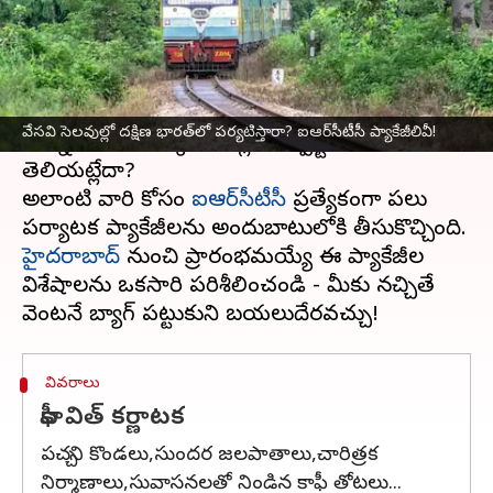
వ్రాసిన వారు
Apr 15, 2025
12:55 pm
Sirish Praharaju
ఈ వార్తాకథనం ఏంటి
వేసవి సెలవుల్లో దక్షిణ భారతదేశం చూసేందుకు ఆసక్తిగా
వేసవి సెలవుల్లో దక్షిణ భారత్‌లో పర్యటిస్తారా? ఐఆర్‌సీటీసీ ప్యాకేజీలివీ!
ఉన్నారా? కానీ ఎక్కడికి వెళ్లాలో స్పష్టంగా
తెలియట్లేదా?
అలాంటి వారి కోసం
ఐఆర్‌సీటీసీ
ప్రత్యేకంగా పలు
హైదరాబాద్‌
నుంచి ప్రారంభమయ్యే ఈ ప్యాకేజీల
విశేషాలను ఒకసారి పరిశీలించండి - మీకు నచ్చితే
వివరాలు
కాఫీ విత్ కర్ణాటక
పచ్చని కొండలు,సుందర జలపాతాలు,చారిత్రక
నిర్మాణాలు,సువాసనలతో నిండిన కాఫీ తోటలు...