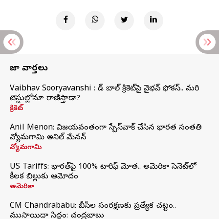
తాజా వార్తలు
Vaibhav Sooryavanshi : రెడ్ బాల్ క్రికెట్‌పై వైభవ్ ఫోకస్.. మరి
టెస్టుల్లోనూ రాణిస్తాడా?
క్రికెట్
Anil Menon: విజయవంతంగా స్పేస్‌వాక్‌ చేసిన భారత సంతతి
వ్యోమగామి అనిల్‌ మేనన్
వ్యోమగామి
US Tariffs: భారత్‌పై 100% టారిఫ్‌ మోత.. అమెరికా సెనెట్‌లో
కీలక బిల్లుకు ఆమోదం
అమెరికా
CM Chandrababu: బీసీల సంరక్షణకు ప్రత్యేక చట్టం..
ముసాయిదా సిద్ధం: చంద్రబాబు