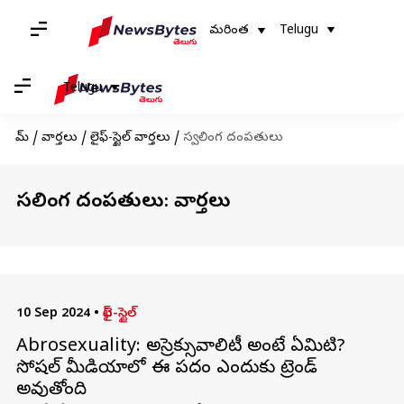
మరింత
Telugu
Telugu
హోమ్
/
వార్తలు
/
లైఫ్-స్టైల్ వార్తలు
/
స్వలింగ దంపతులు
స్వలింగ దంపతులు: వార్తలు
10 Sep 2024
•
లైఫ్-స్టైల్
Abrosexuality: అబ్రాసెక్సువాలిటీ అంటే ఏమిటి?
సోషల్ మీడియాలో ఈ పదం ఎందుకు ట్రెండ్
అవుతోంది