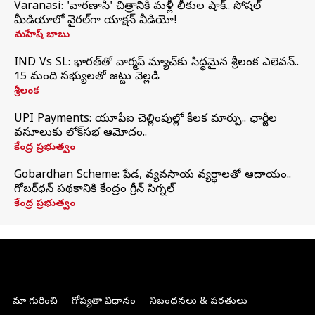
Varanasi: 'వారణాసి' చిత్రానికి మళ్లీ లీకుల షాక్.. సోషల్
మీడియాలో వైరల్‌గా యాక్షన్ వీడియో!
మహేష్ బాబు
IND Vs SL: భారత్‌తో వార్మప్‌ మ్యాచ్‌కు సిద్ధమైన శ్రీలంక ఎలెవన్..
15 మంది సభ్యులతో జట్టు వెల్లడి
శ్రీలంక
UPI Payments: యూపీఐ చెల్లింపుల్లో కీలక మార్పు.. ఛార్జీల
వసూలుకు లోక్‌సభ ఆమోదం..
కేంద్ర ప్రభుత్వం
Gobardhan Scheme: పేడ, వ్యవసాయ వ్యర్థాలతో ఆదాయం..
గోబర్‌ధన్ పథకానికి కేంద్రం గ్రీన్ సిగ్నల్
కేంద్ర ప్రభుత్వం
మా గురించి
గోప్యతా విధానం
నిబంధనలు & షరతులు