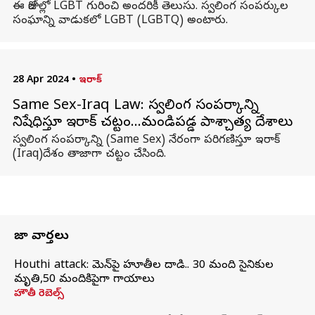
ఈ రోజుల్లో LGBT గురించి అందరికీ తెలుసు. స్వలింగ సంపర్కుల
సంఘాన్ని వాడుకలో LGBT (LGBTQ) అంటారు.
28 Apr 2024
•
ఇరాక్
Same Sex-Iraq Law: స్వలింగ సంపర్కాన్ని
నిషేధిస్తూ ఇరాక్ చట్టం...మండిపడ్డ పాశ్చాత్య దేశాలు
స్వలింగ సంపర్కాన్ని (Same Sex) నేరంగా పరిగణిస్తూ ఇరాక్
(Iraq)దేశం తాజాగా చట్టం చేసింది.
తాజా వార్తలు
Houthi attack: యెమెన్‌పై హూతీల దాడి.. 30 మంది సైనికుల
మృతి,50 మందికిపైగా గాయాలు
హౌతీ రెబెల్స్