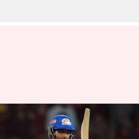
INDvsWI: టీ20 జట్టులోకి తెలుగు
తేజం.. ఇక విండీస్ బౌలర్లకు
చుక్కలే!