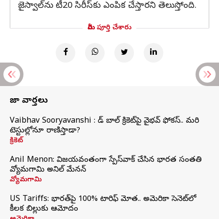
జైస్వాల్‌ను టీ20 సిరీస్‌కు ఎంపిక చేస్తారని తెలుస్తోంది.
మీరు పూర్తి చేశారు
తాజా వార్తలు
Vaibhav Sooryavanshi : రెడ్ బాల్ క్రికెట్‌పై వైభవ్ ఫోకస్.. మరి
టెస్టుల్లోనూ రాణిస్తాడా?
క్రికెట్
Anil Menon: విజయవంతంగా స్పేస్‌వాక్‌ చేసిన భారత సంతతి
వ్యోమగామి అనిల్‌ మేనన్
వ్యోమగామి
US Tariffs: భారత్‌పై 100% టారిఫ్‌ మోత.. అమెరికా సెనెట్‌లో
కీలక బిల్లుకు ఆమోదం