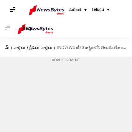
మరింత
Telugu
Telugu
హోమ్
/
వార్తలు
/
క్రీడలు వార్తలు
/
INDvsWI: టీ20 జట్టులోకి తెలుగు తేజం.. ఇక విండీస్ బౌలర్లకు చుక్కలే!
ADVERTISEMENT