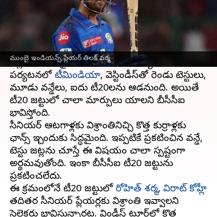
వ్రాసిన వారు
Jun 26, 2023
10:30 am
Jayachandra Akuri
ఈ వార్తాకథనం ఏంటి
వచ్చే నెలలో భారత జట్టు
వెస్టిండీస్
పర్యటనకు
ముంబై ఇండియన్స్ ప్లేయర్ తిలక్ వర్మ
వెళ్లనుంది. జులై 12 నుంచి మొదలయ్యే ఈ
పర్యటనలో
టీమిండియా
, వెస్టిండీస్‌తో రెండు టెస్టులు,
మూడు వన్డేలు, ఐదు టీ20లను ఆడనుంది. అయితే
టీ20 జట్టులో చాలా మార్పులు చేయాలని బీసీసీఐ
భావిస్తోంది.
సీనియర్ ఆటగాళ్లకు విశ్రాంతినిచ్చి కొత్త కుర్రాళ్లకు
ఛాన్స్ ఇచ్చేందుకు సిద్ధమైంది. ఇప్పటికే ప్రకటించిన వన్డే,
టెస్టు జట్లను చూస్తే ఈ విషయం చాలా స్పష్టంగా
అర్థమవుతోంది. ఇంకా బీసీసీఐ టీ20 జట్టును
ప్రకటించలేదు.
ఈ క్రమంలోనే టీ20 జట్టులో
రోహిత్ శర్మ
,
విరాట్ కోహ్లీ
తదితర సీనియర్ ప్లేయర్లకు విశ్రాంతి ఇవ్వాలని
సెలెక్టర్లు భావిస్తున్నారట. విండీస్ టూర్‌లో కొత్త