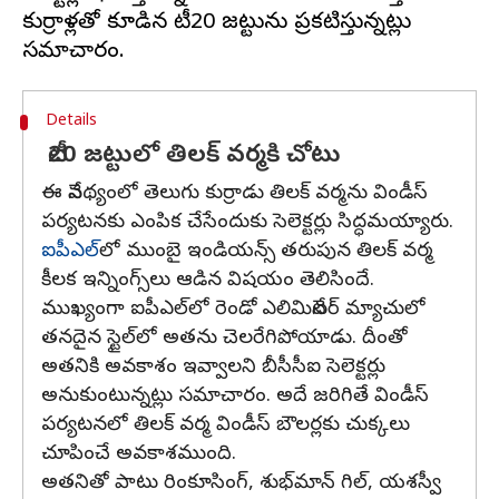
కుర్రాళ్లతో కూడిన టీ20 జట్టును ప్రకటిస్తున్నట్లు
Details
టీ20 జట్టులో తిలక్ వర్మకి చోటు
ఈ నేపథ్యంలో తెలుగు కుర్రాడు తిలక్ వర్మను విండీస్
పర్యటనకు ఎంపిక చేసేందుకు సెలెక్టర్లు సిద్ధమయ్యారు.
ఐపీఎల్‌
లో ముంబై ఇండియన్స్ తరుపున తిలక్ వర్మ
కీలక ఇన్నింగ్స్‌లు ఆడిన విషయం తెలిసిందే.
ముఖ్యంగా ఐపీఎల్‌లో రెండో ఎలిమినేటర్ మ్యాచులో
తనదైన స్టైల్‌లో అతను చెలరేగిపోయాడు. దీంతో
అతనికి అవకాశం ఇవ్వాలని బీసీసీఐ సెలెక్టర్లు
అనుకుంటున్నట్లు సమాచారం. అదే జరిగితే విండీస్
పర్యటనలో తిలక్ వర్మ విండీస్ బౌలర్లకు చుక్కలు
చూపించే అవకాశముంది.
అతనితో పాటు రింకూసింగ్, శుభ్‌మాన్ గిల్, యశస్వీ