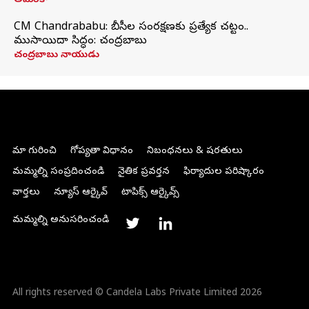
అమెరికా
CM Chandrababu: బీసీల సంరక్షణకు ప్రత్యేక చట్టం..
ముసాయిదా సిద్ధం: చంద్రబాబు
చంద్రబాబు నాయుడు
మా గురించి
గోప్యతా విధానం
నిబంధనలు & షరతులు
మమ్మల్ని సంప్రదించండి
నైతిక ప్రవర్తన
ఫిర్యాదుల పరిష్కారం
వార్తలు
న్యూస్ ఆర్కైవ్
టాపిక్స్ ఆర్కైవ్స్
మమ్మల్ని అనుసరించండి
All rights reserved © Candela Labs Private Limited 2026