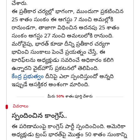
చేశారు.
ఈ ప్రతీకార చర్యల్లో భాగంగా, ముందుగా ప్రకటించిన
25 శాతం సుంకం ఈ ఆగస్టు 7 నుంచి అమల్లోకి
రానుండగా, తాజాగా విధించిన అదనపు 25 శాతం
సుంకం ఆగస్టు 27 నుంచి అమలులోకి రానుంది.
మరోవైపు, భారత్‌ కూడా దీన్ని ప్రతీకార చర్యగా
భావించి సుంకాలు పెంచే ప్రయత్నం చేస్తే, ఈ
టారిఫ్‌లను అధ్యక్షుడు సవరించే అధికారం కలిగి
ఉన్నారని వైట్‌హౌస్‌ ప్రకటనలో తెలిపింది.
కేంద్ర ప్రభుత్వం
దీనిపై ఎలా స్పందిస్తుందో అన్నది
ఇప్పుడే ఆసక్తికర అంశంగా మారింది.
మీరు
50%
శాతం పూర్తి చేశారు
వివరాలు
స్పందించిన కాంగ్రెస్‌..
ఈ పరిణామంపై కాంగ్రెస్ పార్టీ స్పందించింది. అమెరికా
అధ్యక్షుడు ట్రంప్‌ భారత్‌పై మొత్తం 50 శాతం సుంకాన్ని