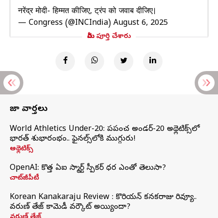
नरेंद्र मोदी- हिम्मत कीजिए, ट्रंप को जवाब दीजिए।
— Congress (@INCIndia)
August 6, 2025
మీరు పూర్తి చేశారు
తాజా వార్తలు
World Athletics Under-20: ప్రపంచ అండర్-20 అథ్లెటిక్స్‌లో
భారత్‌ శుభారంభం.. ఫైనల్స్‌లోకి ముగ్గురు!
అథ్లెటిక్స్
OpenAI: కొత్త ఏఐ స్మార్ట్ స్పీకర్ ధర ఎంతో తెలుసా?
చాట్‌జీపీటీ
Korean Kanakaraju Review : కొరియన్ కనకరాజు రివ్యూ..
వరుణ్ తేజ్ కామెడీ వర్కౌట్ అయ్యిందా?
వరుణ్ తేజ్