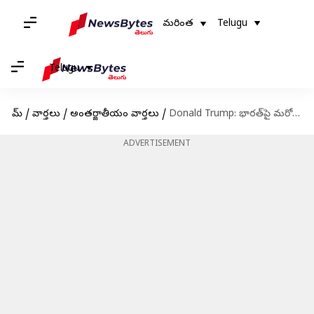
మరింత
Telugu
Telugu
హోమ్
/
వార్తలు
/
అంతర్జాతీయం వార్తలు
/
Donald Trump: భారత్‌పై మరో 25శాతం సుంకాలు విధించిన ట్రంప్‌.. ఆగస్టు 27 నుంచి అమల్లోకి..
ADVERTISEMENT