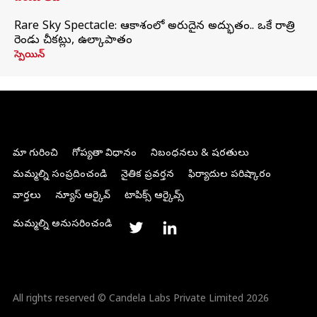
Rare Sky Spectacle: ఆకాశంలో అరుదైన అద్భుతం.. ఒకే రాత్రి
రెండు చీకట్లు, ఉల్కాపాతం
స్పెయిన్
మా గురించి
గోప్యతా విధానం
నిబంధనలు & షరతులు
మమ్మల్ని సంప్రదించండి
నైతిక ప్రవర్తన
ఫిర్యాదుల పరిష్కారం
వార్తలు
న్యూస్ ఆర్కైవ్
టాపిక్స్ ఆర్కైవ్స్
మమ్మల్ని అనుసరించండి
All rights reserved © Candela Labs Private Limited 2026