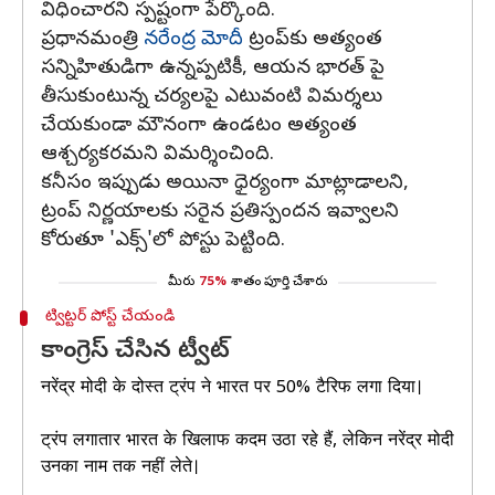
విధించారని స్పష్టంగా పేర్కొంది.
ప్రధానమంత్రి
నరేంద్ర మోదీ
ట్రంప్‌కు అత్యంత
సన్నిహితుడిగా ఉన్నప్పటికీ, ఆయన భారత్ పై
తీసుకుంటున్న చర్యలపై ఎటువంటి విమర్శలు
చేయకుండా మౌనంగా ఉండటం అత్యంత
ఆశ్చర్యకరమని విమర్శించింది.
కనీసం ఇప్పుడు అయినా ధైర్యంగా మాట్లాడాలని,
ట్రంప్‌ నిర్ణయాలకు సరైన ప్రతిస్పందన ఇవ్వాలని
కోరుతూ 'ఎక్స్‌'లో పోస్టు పెట్టింది.
మీరు
75%
శాతం పూర్తి చేశారు
ట్విట్టర్ పోస్ట్ చేయండి
కాంగ్రెస్‌ చేసిన ట్వీట్
नरेंद्र मोदी के दोस्त ट्रंप ने भारत पर 50% टैरिफ लगा दिया।
ट्रंप लगातार भारत के खिलाफ कदम उठा रहे हैं, लेकिन नरेंद्र मोदी
उनका नाम तक नहीं लेते।