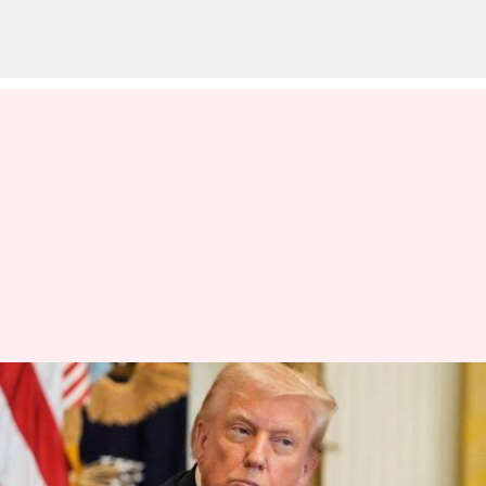
Donald Trump: భారత్‌పై మరో
25శాతం సుంకాలు విధించిన ట్రంప్‌..
ఆగస్టు 27 నుంచి అమల్లోకి..