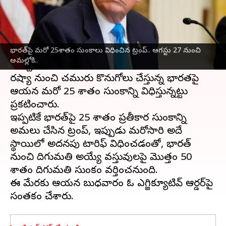
వ్రాసిన వారు
Aug 06, 2025
07:48 pm
Sirish Praharaju
ఈ వార్తాకథనం ఏంటి
భారత్‌పై మరో 25శాతం సుంకాలు విధించిన ట్రంప్‌.. ఆగస్టు 27 నుంచి
అమెరికా అధ్యక్షుడు
డొనాల్డ్‌ ట్రంప్‌
మరోసారి షాక్
అమల్లోకి..
ఇచ్చారు.
రష్యా నుంచి చమురు కొనుగోలు చేస్తున్న భారతపై
ఆయన మరో 25 శాతం సుంకాన్ని విధిస్తున్నట్టు
ప్రకటించారు.
ఇప్పటికే భారత్‌పై 25 శాతం ప్రతీకార సుంకాన్ని
అమలు చేసిన ట్రంప్‌, ఇప్పుడు మరోసారి అదే
స్థాయిలో అదనపు టారిఫ్‌ విధించడంతో, భారత్‌
నుంచి దిగుమతి అయ్యే వస్తువులపై మొత్తం 50
శాతం దిగుమతి సుంకం వర్తించనుంది.
ఈ మేరకు ఆయన బుధవారం ఓ ఎగ్జిక్యూటివ్ ఆర్డర్‌పై