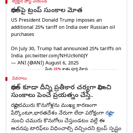
ట్విట్టర్ పోస్ట్ చేయండి
భారత్‌పై ట్రంప్‌ సుంకాల మోత
US President Donald Trump imposes an
additional 25% tariff on India over Russian oil
purchases
On July 30, Trump had announced 25% tariffs on
India.
pic.twitter.com/NHUc9oh0JY
— ANI (@ANI)
August 6, 2025
మీరు
25%
శాతం పూర్తి చేశారు
వివరాలు
భారత్‌ కూడా దీన్ని ప్రతీకార చర్యగా భావించి
సుంకాలు పెంచే ప్రయత్నం చేస్తే..
రష్యా చమురు కొనుగోళ్లను ముఖ్య కారణంగా
పేర్కొంటూ,భారతదేశం నేరుగా లేదా పరోక్షంగా
రష్యా
నుంచి చమురు కొనుగోలు చేస్తుండటం వల్లే ఈ
అదనపు టారిఫ్‌లు విధించాల్సి వచ్చిందని ట్రంప్‌ స్పష్టం