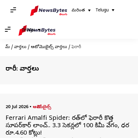
మరింత
Telugu
Telugu
హోమ్
/
వార్తలు
/
ఆటోమొబైల్స్ వార్తలు
/
ఫెరారీ
ఫెరారీ: వార్తలు
20 Jul 2026
•
ఆటోమొబైల్స్
Ferrari Amalfi Spider: భారత్‌లో ఫెరారీ కొత్త
సూపర్‌కార్ లాంచ్.. 3.3 సెకన్లలో 100 కిమీ వేగం, ధర
రూ.4.60 కోట్లు!