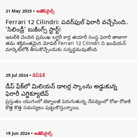
21 May 2025
•
ఆటోమొబైల్స్
Ferrari 12 Cilindri: పవర్‌ఫుల్ ఫెరారీ వచ్చేసింది..
'సిలిండ్రీ' బుకింగ్స్ స్టార్ట్!
ఇటలీకి చెందిన ప్రముఖ లగ్జరీ కార్ల తయారీ సంస్థ ఫెరారీ తాజాగా
తమ శక్తివంతమైన మోడల్ Ferrari 12 Cilindri ని ఇండియన్
మార్కెట్‌లోకి తీసుకొచ్చేందుకు సన్నద్ధమవుతోంది.
29 Jul 2024
•
డీప్‌ఫేక్‌
డీప్ ఫేక్‌లో మిలియన్ డాలర్ల స్కాంను అడ్డుకున్న
ఫెరారీ ఎగ్జిక్యూటివ్
ప్రస్తుతం యుగంలో టెక్నాలజీ పెరుగుతున్న నేపథ్యంలో రోజు రోజుకి
కొత్త కొత్త సమస్యలు పుట్టుకొస్తున్నాయి.
19 Jun 2024
•
ఆటోమొబైల్స్