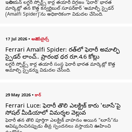
ఇటాలియన్ లగ్జరీ స్పోర్ట్స్ కార్ల తయారీ దిగ్గజం 'ఫెరారీ' భారత
మార్కెట్లో తన కొత్త కన్వర్టిబుల్ సూపర్‌కార్ 'అమాల్ఫీ స్పైడర్
(Amalfi Spider)'ను అధికారికంగా విడుదల చేసింది.
17 Jul 2026
•
ఆటోమొబైల్స్
Ferrari Amalfi Spider: భారత్‌లో ఫెరారీ అమాల్ఫి
స్పైడర్ లాంచ్.. ప్రారంభ ధర రూ.4.6 కోట్లు
లగ్జరీ స్పోర్ట్స్ కార్ల తయారీ సంస్థ ఫెరారీ భారత మార్కెట్లో కొత్త
అమాల్ఫి స్పైడర్ను విడుదల చేసింది.
29 May 2026
•
కార్
Ferrari Luce: ఫెరారీ తొలి ఎలక్ట్రిక్ కారు 'లూసే'పై
సోషల్ మీడియాలో విమర్శల వెల్లువ
ఫెరారీ తన తొలి పూర్తిగా ఎలక్ట్రిక్ వాహనం అయిన "లూసే"ను
ఆవిష్కరించినప్పుడు తీవ్ర స్పందనలు వస్తాయని ఊహించి