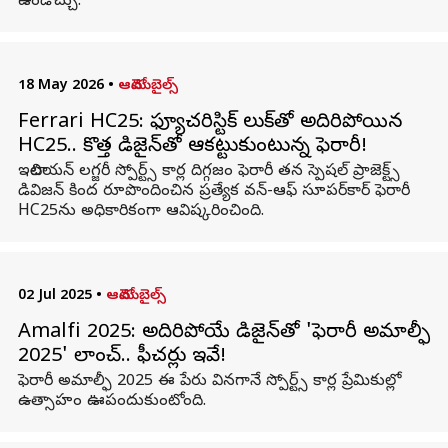
ఉండొచ్చు.
18 May 2026
•
ఆటోమొబైల్స్
Ferrari HC25: ఫ్యూచరిస్టిక్ లుక్‌తో అదిరిపోయిన
HC25.. కొత్త డిజైన్‌తో ఆకట్టుకుంటున్న ఫెరారీ!
ఇటాలియన్ లగ్జరీ స్పోర్ట్స్ కార్ల దిగ్గజం ఫెరారీ తన స్పెషల్ ప్రాజెక్ట్స్
డివిజన్ కింద రూపొందించిన ప్రత్యేక వన్-ఆఫ్ సూపర్‌కార్ ఫెరారీ
HC25ను అధికారికంగా ఆవిష్కరించింది.
02 Jul 2025
•
ఆటోమొబైల్స్
Amalfi 2025: అదిరిపోయే డిజైన్‌తో 'ఫెరారీ అమాల్ఫీ
2025' లాంచ్‌.. ఫీచర్లు ఇవే!
ఫెరారీ అమాల్ఫీ 2025 ఈ పేరు వినగానే స్పోర్ట్స్ కార్ల ప్రేమికుల్లో
ఉత్సాహం ఊపందుకుంటోంది.