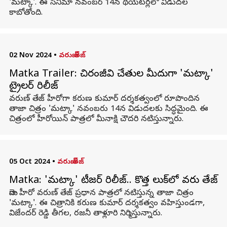
'మట్కా'. ఈ సినిమా నవంబర్ 14న థియేటర్లలో విడుదల
కాబోతోంది.
02 Nov 2024
•
వరుణ్ తేజ్
Matka Trailer: చిరంజీవి చేతుల మీదుగా 'మట్కా'
ట్రైలర్‌ రిలీజ్
వరుణ్‌ తేజ్‌ హీరోగా కరుణ కుమార్‌ దర్శకత్వంలో రూపొందిన
తాజా చిత్రం 'మట్కా' నవంబరు 14న విడుదలకు సిద్ధమైంది. ఈ
చిత్రంలో హీరోయిన్‌ పాత్రలో మీనాక్షి చౌదరి నటిస్తున్నారు.
05 Oct 2024
•
వరుణ్ తేజ్
Matka: 'మట్కా' టీజర్ రిలీజ్.. కొత్త లుక్‌లో వరుణ్ తేజ్
మెగా హీరో వరుణ్ తేజ్ ప్రధాన పాత్రలో నటిస్తున్న తాజా చిత్రం
'మట్కా'. ఈ చిత్రానికి కరుణ కుమార్ దర్శకత్వం వహిస్తుండగా,
విజేందర్ రెడ్డి తీగల, రజనీ తాళ్లూరి నిర్మిస్తున్నారు.