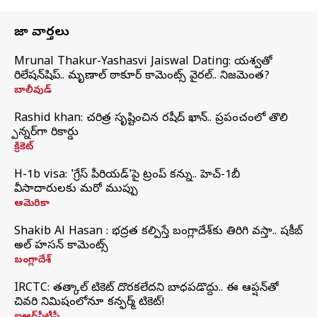
తాజా వార్తలు
Mrunal Thakur-Yashasvi Jaiswal Dating: యశస్వితో
రిలేషన్‌షిప్.. మృణాల్ ఠాకూర్ కామెంట్స్ వైరల్.. నిజమెంత?
బాలీవుడ్
Rashid khan: చరిత్ర సృష్టించిన రషీద్ ఖాన్.. ప్రపంచంలో తొలి
స్పిన్నర్‌గా రికార్డు
క్రికెట్
H-1b visa: 'గ్రేస్‌ పీరియడ్‌'పై ట్రంప్‌ కన్ను.. హెచ్‌-1బీ
వీసాదారులకు మరో ముప్పు
అమెరికా
Shakib Al Hasan : భద్రత కల్పిస్తే బంగ్లాదేశ్‌కు తిరిగి వస్తా.. షకీబ్
అల్ హసన్ కామెంట్స్
బంగ్లాదేశ్
IRCTC: తత్కాల్ టికెట్ దొరకలేదని బాధపడొద్దు.. ఈ ఆప్షన్‌తో
చివరి నిమిషంలోనూ కన్ఫర్మ్ టికెట్!