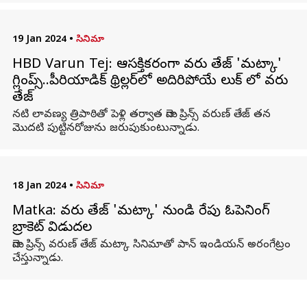
19 Jan 2024
•
సినిమా
HBD Varun Tej: ఆసక్తికరంగా వరుణ్ తేజ్ 'మట్కా'
గ్లింప్స్..పీరియాడిక్ థ్రిల్లర్‌‌లో అదిరిపోయే లుక్ లో వరుణ్
తేజ్
నటి లావణ్య త్రిపాఠితో పెళ్లి తర్వాత మెగా ప్రిన్స్ వరుణ్ తేజ్ తన
మొదటి పుట్టినరోజును జరుపుకుంటున్నాడు.
18 Jan 2024
•
సినిమా
Matka: వరుణ్ తేజ్ 'మట్కా' నుండి రేపు ఓపెనింగ్
బ్రాకెట్ విడుదల
మెగా ప్రిన్స్ వరుణ్ తేజ్ మట్కా సినిమాతో పాన్ ఇండియన్ అరంగేట్రం
చేస్తున్నాడు.