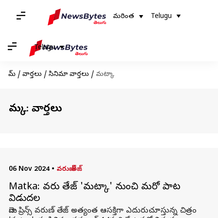
మరింత
Telugu
Telugu
హోమ్
/
వార్తలు
/
సినిమా వార్తలు
/
మట్కా
మట్కా: వార్తలు
06 Nov 2024
•
వరుణ్ తేజ్
Matka: వరుణ్‌ తేజ్‌ 'మట్కా' నుంచి మరో పాట
విడుదల
మెగా ప్రిన్స్ వరుణ్ తేజ్ అత్యంత ఆసక్తిగా ఎదురుచూస్తున్న చిత్రం