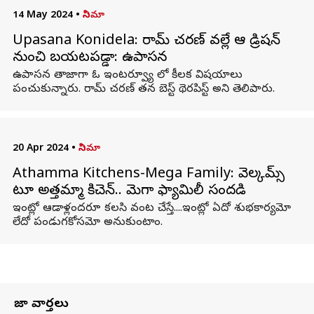
14 May 2024
•
సినిమా
Upasana Konidela: రామ్ చరణ్ వల్లే ఆ డిప్రెషన్
నుంచి బయటపడ్డా: ఉపాసన
ఉపాసన తాజాగా ఓ ఇంటర్వ్యూ లో కీలక విషయాలు
పంచుకున్నారు. రామ్ చరణ్ తన బెస్ట్ థెరపిస్ట్ అని తెలిపారు.
20 Apr 2024
•
సినిమా
Athamma Kitchens-Mega Family: వెల్కమ్స్‌
టూ అత్తమ్మా కిచెన్‌.. మెగా ఫ్యామిలీ సందడి
ఇంట్లో ఆడాళ్లందరూ కలసి వంట చేస్తే....ఇంట్లో ఏదో శుభకార్యమో
లేదో పండుగకోసమో అనుకుంటాం.
తాజా వార్తలు