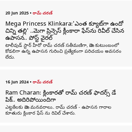
20 Jun 2025
•
రామ్ చరణ్
Mega Princess Klinkara:'ఎంత క్యూట్‌గా ఉందో
చిన్ని తల్లి' ..మెగా ప్రిన్సెస్ క్లీంకారా ఫేస్‌ను రివీల్ చేసిన
ఉపాసన.. పోస్ట్ వైరల్
టాలీవుడ్ స్టార్ హీరో రామ్‌ చరణ్‌ సతీమణిగా, మెగా కుటుంబంలో
కోడలిగా ఉన్న ఉపాసన గురించి ప్రత్యేకంగా పరిచయం అవసరం
లేదు.
16 Jun 2024
•
రామ్ చరణ్
Ram Charan: క్లింకారతో రామ్ చరణ్ ఫాదర్స్ డే
పిక్.. అదిరిపోయిందిగా
ఎట్టకేలకు మెగా మనవరాలు.. రామ్ చరణ్ ‌- ఉపాసన గారాల
కూతురు క్లింకార ఫేస్ ను రివిల్ చేశారు.