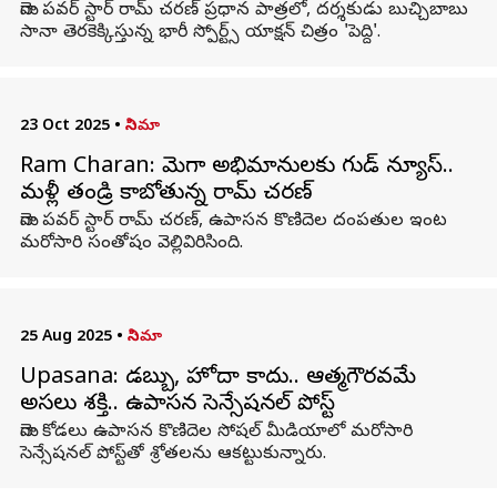
మెగా పవర్ స్టార్ రామ్ చరణ్ ప్రధాన పాత్రలో, దర్శకుడు బుచ్చిబాబు
సానా తెరకెక్కిస్తున్న భారీ స్పోర్ట్స్ యాక్షన్ చిత్రం 'పెద్ది'.
23 Oct 2025
•
సినిమా
Ram Charan: మెగా అభిమానులకు గుడ్ న్యూస్..
మళ్లీ తండ్రి కాబోతున్న రామ్ చరణ్
మెగా పవర్ స్టార్ రామ్ చరణ్, ఉపాసన కొణిదెల దంపతుల ఇంట
మరోసారి సంతోషం వెల్లివిరిసింది.
25 Aug 2025
•
సినిమా
Upasana: డబ్బు, హోదా కాదు.. ఆత్మగౌరవమే
అసలు శక్తి.. ఉపాసన సెన్సేషనల్ పోస్ట్
మెగా కోడలు ఉపాసన కొణిదెల సోషల్ మీడియాలో మరోసారి
సెన్సేషనల్‌ పోస్ట్‌తో శ్రోతలను ఆకట్టుకున్నారు.