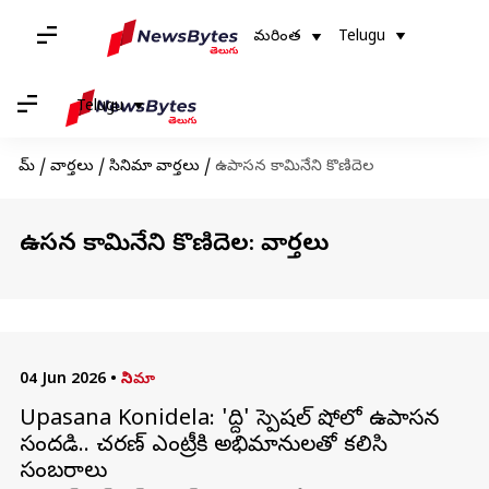
మరింత
Telugu
Telugu
హోమ్
/
వార్తలు
/
సినిమా వార్తలు
/
ఉపాసన కామినేని కొణిదెల
ఉపాసన కామినేని కొణిదెల: వార్తలు
04 Jun 2026
•
సినిమా
Upasana Konidela: 'పెద్ది' స్పెషల్ షోలో ఉపాసన
సందడి.. చరణ్ ఎంట్రీకి అభిమానులతో కలిసి
సంబరాలు