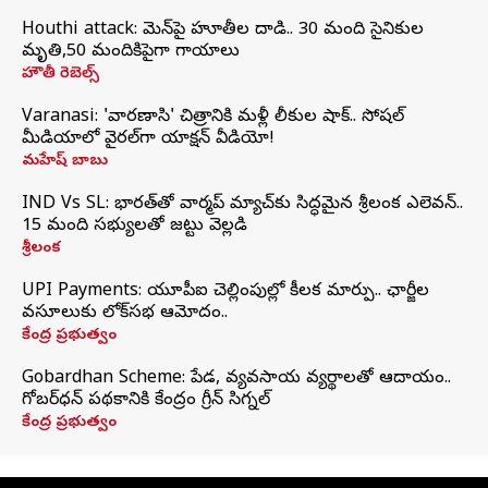
Houthi attack: యెమెన్‌పై హూతీల దాడి.. 30 మంది సైనికుల
మృతి,50 మందికిపైగా గాయాలు
హౌతీ రెబెల్స్
Varanasi: 'వారణాసి' చిత్రానికి మళ్లీ లీకుల షాక్.. సోషల్
మీడియాలో వైరల్‌గా యాక్షన్ వీడియో!
మహేష్ బాబు
IND Vs SL: భారత్‌తో వార్మప్‌ మ్యాచ్‌కు సిద్ధమైన శ్రీలంక ఎలెవన్..
15 మంది సభ్యులతో జట్టు వెల్లడి
శ్రీలంక
UPI Payments: యూపీఐ చెల్లింపుల్లో కీలక మార్పు.. ఛార్జీల
వసూలుకు లోక్‌సభ ఆమోదం..
కేంద్ర ప్రభుత్వం
Gobardhan Scheme: పేడ, వ్యవసాయ వ్యర్థాలతో ఆదాయం..
గోబర్‌ధన్ పథకానికి కేంద్రం గ్రీన్ సిగ్నల్
కేంద్ర ప్రభుత్వం