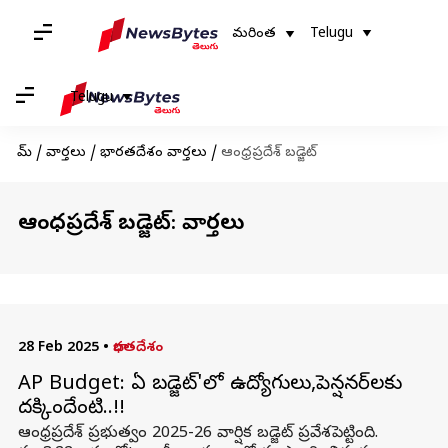
మరింత
Telugu
Telugu
హోమ్
/
వార్తలు
/
భారతదేశం వార్తలు
/
ఆంధ్రప్రదేశ్ బడ్జెట్
ఆంధ్రప్రదేశ్ బడ్జెట్: వార్తలు
28 Feb 2025
•
భారతదేశం
AP Budget: ఏపీ బడ్జెట్'లో ఉద్యోగులు,పెన్షనర్‌లకు
దక్కిందేంటి..!!
ఆంధ్రప్రదేశ్ ప్రభుత్వం 2025-26 వార్షిక బడ్జెట్ ప్రవేశపెట్టింది.