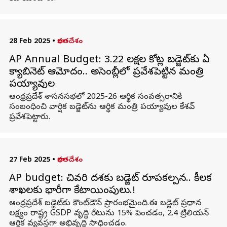
28 Feb 2025
•
భారతదేశం
AP Annual Budget: 3.22 లక్షల కోట్ల బడ్జెట్‌కు ఏపీ
క్యాబినెట్‌ ఆమోదం.. అసెంబ్లీలో ప్రవేశపెట్టిన మంత్రి
పయ్యావుల
ఆంధ్రప్రదేశ్ శాసనసభలో 2025-26 ఆర్థిక సంవత్సరానికి
సంబంధించి వార్షిక బడ్జెట్‌ను ఆర్థిక మంత్రి పయ్యావుల కేశవ్‌
ప్రవేశపెట్టారు.
27 Feb 2025
•
భారతదేశం
AP budget: చివరి దశకు బడ్జెట్ రూపకల్పన.. కీలక
శాఖలకు భారీగా కేటాయింపులు.!
ఆంధ్రప్రదేశ్ బడ్జెట్‌కు కౌంట్‌డౌన్ ప్రారంభమైంది.ఈ బడ్జెట్ ప్రధాన
లక్ష్యం రాష్ట్ర GSDP వృద్ధి రేటును 15% పెంచడం, 2.4 ట్రిలియన్
ఆర్థిక వ్యవస్థగా అభివృద్ధి సాధించడం.