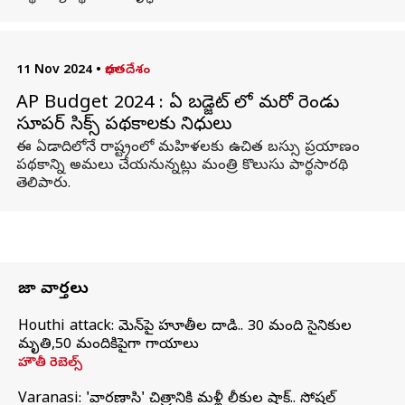
11 Nov 2024
•
భారతదేశం
AP Budget 2024 : ఏపీ బడ్జెట్ లో మరో రెండు
సూపర్ సిక్స్ పథకాలకు నిధులు
ఈ ఏడాదిలోనే రాష్ట్రంలో మహిళలకు ఉచిత బస్సు ప్రయాణం
పథకాన్ని అమలు చేయనున్నట్లు మంత్రి కొలుసు పార్థసారథి
తెలిపారు.
తాజా వార్తలు
Houthi attack: యెమెన్‌పై హూతీల దాడి.. 30 మంది సైనికుల
మృతి,50 మందికిపైగా గాయాలు
హౌతీ రెబెల్స్
Varanasi: 'వారణాసి' చిత్రానికి మళ్లీ లీకుల షాక్.. సోషల్