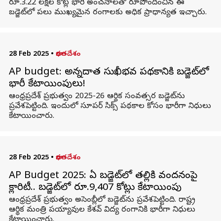
రూ.3.22 లక్షల కోట్ల భారీ అంచనాలతో రూపొందించిన ఈ
బడ్జెట్‌లో పలు ముఖ్యమైన రంగాలకు అధిక ప్రాధాన్యత ఇచ్చారు.
28 Feb 2025
•
భారతదేశం
AP budget: అన్నదాత సుఖీభవ పథకానికి బడ్జెట్‌లో
భారీ కేటాయింపులు!
ఆంధ్రప్రదేశ్ ప్రభుత్వం 2025-26 ఆర్థిక సంవత్సర బడ్జెట్‌ను
ప్రవేశపెట్టింది. ఇందులో సూపర్ సిక్స్ పథకాల కోసం భారీగా నిధులు
కేటాయించారు.
28 Feb 2025
•
భారతదేశం
AP Budget 2025: ఏపీ బడ్జెట్‌లో తల్లికి వందనంపై
క్లారిటీ.. బడ్జెట్‌లో రూ.9,407 కోట్లు కేటాయింపు
ఆంధ్రప్రదేశ్ ప్రభుత్వం అసెంబ్లీలో బడ్జెట్‌ను ప్రవేశపెట్టింది. రాష్ట్ర
ఆర్థిక మంత్రి పయ్యావుల కేశవ్ విద్య రంగానికి భారీగా నిధులు
కేటాయించారు.