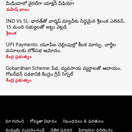
మీడియాలో వైరల్‌గా యాక్షన్ వీడియో!
మహేష్ బాబు
IND Vs SL: భారత్‌తో వార్మప్‌ మ్యాచ్‌కు సిద్ధమైన శ్రీలంక ఎలెవన్..
15 మంది సభ్యులతో జట్టు వెల్లడి
శ్రీలంక
UPI Payments: యూపీఐ చెల్లింపుల్లో కీలక మార్పు.. ఛార్జీల
వసూలుకు లోక్‌సభ ఆమోదం..
కేంద్ర ప్రభుత్వం
Gobardhan Scheme: పేడ, వ్యవసాయ వ్యర్థాలతో ఆదాయం..
గోబర్‌ధన్ పథకానికి కేంద్రం గ్రీన్ సిగ్నల్
కేంద్ర ప్రభుత్వం
మా గురించి
గోప్యతా విధానం
నిబంధనలు & షరతులు
మమ్మల్ని సంప్రదించండి
నైతిక ప్రవర్తన
ఫిర్యాదుల పరిష్కారం