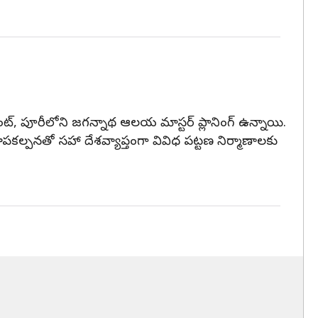
ప్‌మెంట్, పూరీలోని జగన్నాథ ఆలయ మాస్టర్ ప్లానింగ్ ఉన్నాయి.
ూపకల్పనతో సహా దేశవ్యాప్తంగా వివిధ పట్టణ నిర్మాణాలకు