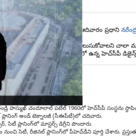
ీచే కొత్త పార్లమెంట్ భవనాన్ని ఆదివారం ప్రధాని
నరేంద
దీన్ని నిర్మించారు.
ట్ భవానానికి ఆర్కిటెక్ట్(శిల్పి) ఎవరో తెలుసుకోవాలని చాలా మ
 హస్ముఖ్ పటేల్‌. ఈయన
అహ్మదాబాద్‌
కొనసాగుతున్న పటేల్
మదాబాద్‌లో జన్మించారు.
ిర్మాణంలో కీలక పాత్ర పోషించారు.
డ్రి హస్ముఖ్ చందూలాల్ పటేల్ 1960లో హెచ్‌సీపీ సంస్థను స్థాప
్ ప్లానింగ్ అండ్ టెక్నాలజీ (సీఈపీటీ)లో చదివారు.
ిటీ ప్లానింగ్‌లో మాస్టర్స్ డిగ్రీని పొందారు.
నుంచి సిటీ, రీజినల్ ప్లానింగ్‌లో పీహెచ్‌డీని పూర్తి చేశారు. ప