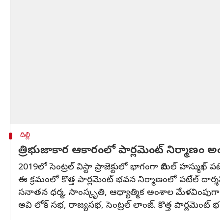
దిల్లీ
త్రిభుజాకార ఆకారంలో పార్లమెంట్ నిర్మాణం అ
2019లో సెంట్రల్ విస్టా ప్రాజెక్టులో భాగంగా బిమల్ హస్ముఖ్ పటేల
ఈ క్రమంలో కొత్త పార్లమెంట్ భవన నిర్మాణంలో పటేల్ దార్శ
సనాతన ధర్మ, సాంస్కృతి, ఆధ్యాత్మిక అంశాల మేళవింపుగా త్ర
అవి లోక్ సభ, రాజ్యసభ, సెంట్రల్ లాంజ్. కొత్త పార్లమెంట్ భ