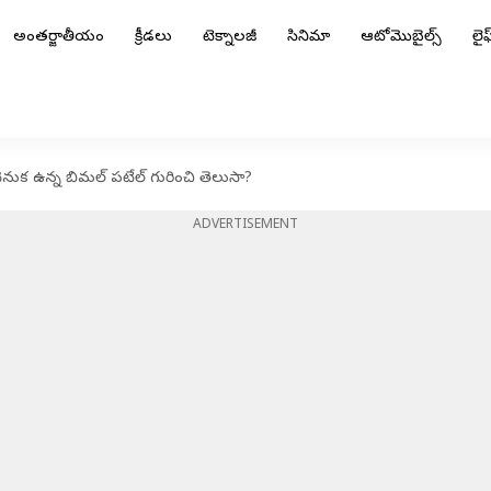
అంతర్జాతీయం
క్రీడలు
టెక్నాలజీ
సినిమా
ఆటోమొబైల్స్
లైఫ్
వెనుక ఉన్న బిమల్ పటేల్ గురించి తెలుసా?
ADVERTISEMENT