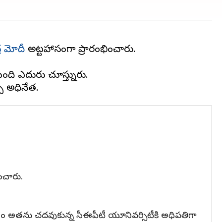
్ర మోదీ
అట్టహాసంగా ప్రారంభించారు.
ంది ఎదురు చూస్తున్నారు.
ించారు.
్రస్తుతం అతను చదవుకున్న సీఈపీటీ‌ యూనివర్సిటీకి అధిపతిగా