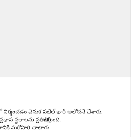
లో నిర్మంచడం వెనుక పటేల్ భారీ ఆలోచనే చేశారు.
స్థలాలను ప్రతిబింబిస్తుంది.
ంచానికి మరోసారి చాటారు.