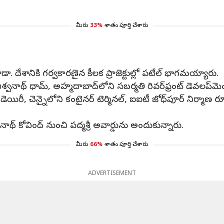
మీరు
33%
శాతం పూర్తి చేశారు
 కూడా. దేశానికి గర్వకారణైన కీలక ప్రాజెక్టుల్లో పటేల్ భాగమయ్యారు.
కాశీ విశ్వనాథ్ ధామ్, అహ్మదాబాద్‌లోని సబర్మతి రివర్‌ఫ్రంట్ డెవల
ీ, చెన్నైలోని కంటైనర్ టెర్మినల్, ఐఐటీ జోధ్‌పూర్ నిర్మాణ ర
ాథ్ కోవింద్ నుంచి పద్మశ్రీ అవార్డును అందుకున్నారు.
మీరు
66%
శాతం పూర్తి చేశారు
ADVERTISEMENT