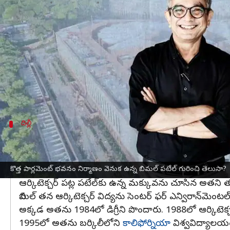
వ్రాసిన వారు
May 29, 2023
04:35 pm
Stalin
ఈ వార్తాకథనం ఏంటి
అధునాతన హంగులతో, అణువణువూ ప్రజాస్వామ సుగంధాలను వ
64,500 చదరపు మీటర్ల విస్తీర్ణంలో భారతీయత ఉట్టేపడేలా 
భారత ప్రజాస్వామ్యానికి ప్రతీకగా నిలిచే ఈ కొత్త పార్లమెం
భారత కొత్త పార్లమెంట్ భవాన్ని డిజైన్ చేసింది బిమల్
దిల్లీ
ప్రస్తుతం సీఈపీటీ‌ యూనివర్సిటీకి అధిపతిగా 
బిమల్ హస్ముఖ్ పటేల్‌ ఆగస్టు 31, 1961న
గుజరాత్‌
లోని అహ్
సెంట్రల్ విస్టా ప్రాజెక్ట్‌లో భాగంగా కొత్త పార్లమెంట్ భవన న
కొత్త పార్లమెంట్ భవనం నిర్మాణం వెనుక ఉన్న బిమల్ పటేల్ గురించి తెలుసా?
ఆర్కిటెక్చర్ పట్ల పటేల్‌కు ఉన్న మక్కువను చూసిన అతని తం
బిమల్ తన ఆర్కిటెక్చర్ విద్యను సెంటర్ ఫర్ ఎన్విరాన్‌మెంటల
అక్కడ అతను 1984లో డిగ్రీని పొందారు. 1988లో ఆర్కిటెక్చర్, స
1995లో అతను బర్కిలీలోని
కాలిఫోర్నియా
విశ్వవిద్యాలయం 