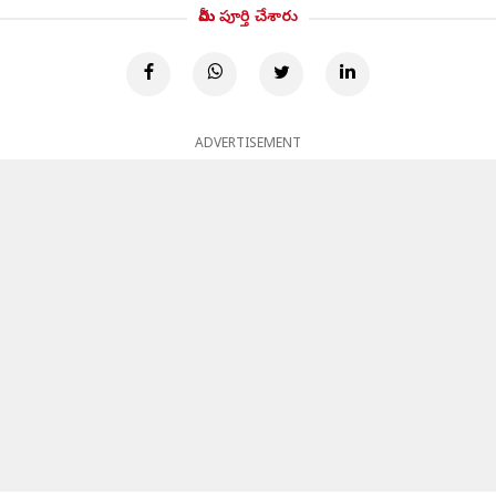
మీరు పూర్తి చేశారు
ADVERTISEMENT