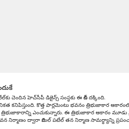
ందుకే
్‌కు చెందిన హెచ్‌సీపీ డిజైన్స్ సంస్థకు ఈ బిడ్ దక్కింది.
నికత కనిపిస్తుంది. కొత్త పార్లమెంటు భవనం త్రిభుజాకార ఆకారం
ిభుజాకారాన్ని ఎంచుకున్నారు. ఈ త్రిభుజాకార ఆకారం మూడు ప్రధాన 
వన నిర్మాణం ద్వారా బిమల్ పటేల్‌ తన నిర్మాణ సామర్థ్యాన్ని ప్రప