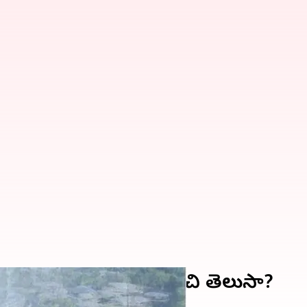
క ఉన్న బిమల్ పటేల్ గురించి తెలుసా?