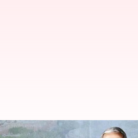
కొత్త పార్లమెంట్ భవనం నిర్మాణం వెను