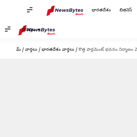
భారతదేశం
బిజినెస్
Telugu
హోమ్
/
వార్తలు
/
భారతదేశం వార్తలు
/
కొత్త పార్లమెంట్ భవనం నిర్మాణం 