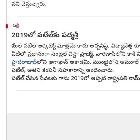
పని చేస్తున్నారు.
దిల్లీ
2019లో పటేల్‌కు పద్మశ్రీ
బిమల్ పటేల్ ఆర్కిటెక్ట్ మాత్రమే కాదు అర్బనిస్ట్, విద్యావేత్త
వీటిలో ప్రధానంగా సెంట్రల్ విస్టా ప్రాజెక్ట్, వారణాసిలోని 
హైదరాబాద్‌
లోని అగాఖాన్ అకాడమీ, ముంబైలోని అమూల్ డెయిర
పటేల్, అతని కంపెనీ సహకారాన్ని అందించారు.
పటేల్ చేసిన సేవలకు గాను 2019లో అప్పటి రాష్ట్రపతి రామ్‌న