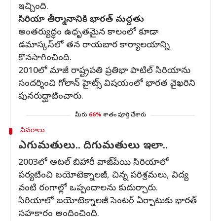
ఇచ్చింది.
సిరియా తీర్మానానికి భారత్‌ మద్దతు
అంతర్యుద్ధం ఉధృతమైన కాలంలో కూడా
డమాస్కస్‌లో తన రాయబార కార్యాలయాన్ని
కొనసాగించింది.
2010లో మాజీ రాష్ట్రపతి ప్రతిభా పాటిల్ సిరియాను
సందర్శించి గోలాన్ హైట్స్ విషయంలో భారత వైఖరిని
పునరుద్ఘాటించారు.
మీరు
66%
శాతం పూర్తి చేశారు
వివరాలు
ఎగుమతులు.. దిగుమతులు ఇలా..
2003లో అటల్ బిహారీ వాజ్‌పేయి సిరియాలో
పర్యటించి బయోటెక్నాలజీ, చిన్న పరిశ్రమలు, విద్య
వంటి రంగాల్లో ఒప్పందాలను కుదుర్చారు.
సిరియాలో బయోటెక్నాలజీ సెంటర్ ఏర్పాటుకు భారత్
సహకారం అందించింది.