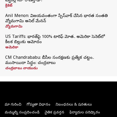
టెస్టుల్లోనూ రాణిస్తాడా?
క్రికెట్
Anil Menon: విజయవంతంగా స్పేస్‌వాక్‌ చేసిన భారత సంతతి
వ్యోమగామి అనిల్‌ మేనన్
వ్యోమగామి
US Tariffs: భారత్‌పై 100% టారిఫ్‌ మోత.. అమెరికా సెనెట్‌లో
కీలక బిల్లుకు ఆమోదం
అమెరికా
CM Chandrababu: బీసీల సంరక్షణకు ప్రత్యేక చట్టం..
ముసాయిదా సిద్ధం: చంద్రబాబు
చంద్రబాబు నాయుడు
మా గురించి
గోప్యతా విధానం
నిబంధనలు & షరతులు
మమ్మల్ని సంప్రదించండి
నైతిక ప్రవర్తన
ఫిర్యాదుల పరిష్కారం