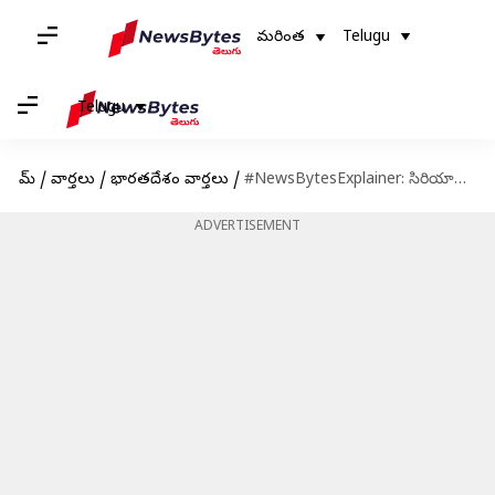
మరింత
Telugu
Telugu
హోమ్
/
వార్తలు
/
భారతదేశం వార్తలు
/
#NewsBytesExplainer: సిరియాలో తిరుగుబాటు ప్రభావం భారత్‌పై ఎలా ఉంటుంది.. రెండు దేశాల మధ్య సంబంధాలు ఎలా ఉన్నాయి?
ADVERTISEMENT