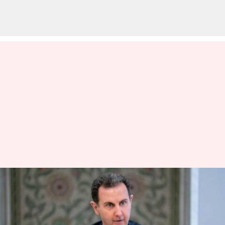
#NewsBytesExplainer: సిరియాలో
తిరుగుబాటు ప్రభావం భారత్‌పై ఎలా
ఉంటుంది.. రెండు దేశాల మధ్య