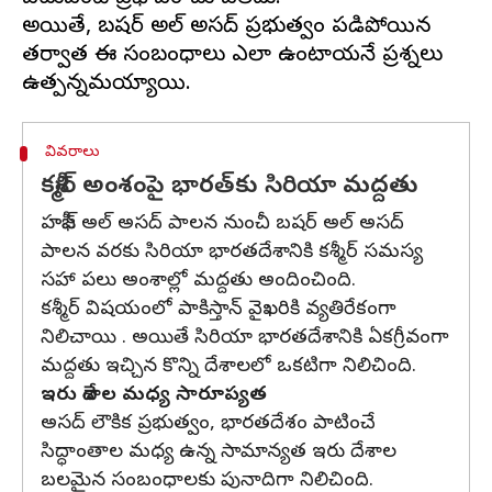
అయితే, బషర్ అల్ అసద్ ప్రభుత్వం పడిపోయిన
తర్వాత ఈ సంబంధాలు ఎలా ఉంటాయనే ప్రశ్నలు
వివరాలు
కశ్మీర్‌ అంశంపై భారత్‌కు సిరియా మద్దతు
హఫీజ్ అల్ అసద్ పాలన నుంచీ బషర్ అల్ అసద్
పాలన వరకు సిరియా భారతదేశానికి కశ్మీర్ సమస్య
సహా పలు అంశాల్లో మద్దతు అందించింది.
కశ్మీర్ విషయంలో పాకిస్తాన్ వైఖరికి వ్యతిరేకంగా
నిలిచాయి . అయితే సిరియా భారతదేశానికి ఏకగ్రీవంగా
మద్దతు ఇచ్చిన కొన్ని దేశాలలో ఒకటిగా నిలిచింది.
ఇరు దేశాల మధ్య సారూప్యత
అసద్ లౌకిక ప్రభుత్వం, భారతదేశం పాటించే
సిద్ధాంతాల మధ్య ఉన్న సామాన్యత ఇరు దేశాల
బలమైన సంబంధాలకు పునాదిగా నిలిచింది.