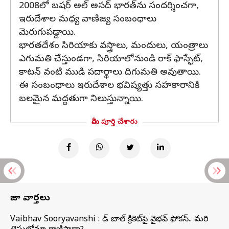
2008లో బషర్ అల్ అసద్ భారత్‌ను సందర్శించగా,
ఇరుదేశాల మధ్య వాణిజ్య సంబంధాలు
మెరుగుపడ్డాయి.
భారతదేశం సిరియాకు వస్త్రాలు, మందులు, యంత్రాలు
ఎగుమతి చేస్తుండగా, సిరియాలోనుండి రాక్ ఫాస్ఫేట్,
కాటన్ వంటి ముడి పదార్థాలు దిగుమతి అవుతాయి.
ఈ సంబంధాలు ఇరుదేశాల భవిష్యత్తు సహకారానికి
బలమైన మద్దతుగా నిలుస్తున్నాయి.
మీరు పూర్తి చేశారు
తాజా వార్తలు
Vaibhav Sooryavanshi : రెడ్ బాల్ క్రికెట్‌పై వైభవ్ ఫోకస్.. మరి