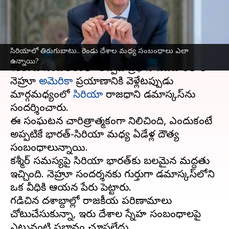
సంబంధాలు ఎలా ఉన్నాయి?
వ్రాసిన వారు
Dec 10, 2024
01:53 pm
Sirish Praharaju
ఈ వార్తాకథనం ఏంటి
సిరియాలో తిరుగుబాటు.. రెండు దేశాల మధ్య సంబంధాలు ఎలా
ఉన్నాయి?
1957వ సంవత్సరంలో అప్పటి ప్రధాని జవహర్‌లాల్
నెహ్రూ
అమెరికా
ప్రయాణానికి వెళ్లేటప్పుడు
మార్గమధ్యంలో
సిరియా
రాజధాని డమాస్కస్‌ను
సందర్శించారు.
ఈ సంఘటన చారిత్రాత్మకంగా నిలిచింది, ఎందుకంటే
అప్పటికే భారత్-సిరియా మధ్య ఏడేళ్ల దౌత్య
సంబంధాలున్నాయి.
కశ్మీర్ సమస్యపై సిరియా భారత్‌కు బలమైన మద్దతు
ఇచ్చింది. నెహ్రూ సందర్శనకు గుర్తుగా డమాస్కస్‌లోని
ఒక వీధికి ఆయన పేరు పెట్టారు.
గడిచిన దశాబ్దాల్లో రాజకీయ పరిణామాలు
చోటుచేసుకున్నా, ఇరు దేశాల స్నేహ సంబంధాలపై
ఎటువంటి ప్రభావం చూపలేదు.