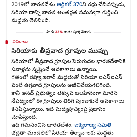
2019లో భారతదేశం
ఆర్టికల్ 370
ని రద్దు చేసినప్పుడు,
సిరియా దాన్ని భారత అంతర్గత సమస్యగా గుర్తించి
మద్దతు తెలిపింది.
మీరు
33%
శాతం పూర్తి చేశారు
వివరాలు
సిరియాకు తీవ్రవాద గ్రూపుల ముప్పు
సిరియాలో తీవ్రవాద గ్రూపుల పెరుగుదల భారతదేశానికి
సవాళ్లను సృష్టించే అవకాశాలు ఉన్నాయి.
గతంలో రష్యా,ఇరాన్ మద్దతుతో సిరియా ఐఎస్‌ఐఎస్
వంటి ఉగ్రవాద గ్రూపులను అణిచివేయగలిగింది.
కానీ అసద్ ప్రభుత్వం తక్కువ బలహీనంగా మారిన
నేపథ్యంలో ఈ గ్రూపులు తిరిగి పుంజుకునే అవకాశాలు
కనిపిస్తున్నాయి, ఇది మధ్యప్రాచ్యంపై ప్రభావం
చూపిస్తుంది.
ఇది గమనించిన భారతదేశం,
ఐక్యరాజ్య సమితి
భద్రతా మండలిలో సిరియా తీర్మానాలకు మద్దతు