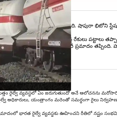
 రాత్రి ఓ గూడ్స్ రైలు పట్టాలు తప్పింది. షాపురా భిటోని
ున్న గూడ్స్ రైలు నుంచి రెండు వ్యాగన్ల రేకులు పట్టాలు తప్ప
ట్, గూడ్స్ రైలును నిలిపివేయడంతో భారీ ప్రమాదం తప్పిం
్థలానికి చేరుకున్నారు.
ొత్తం రైల్వే వ్యవస్థలో ఏం జరుగుతుందో అనే ఆలోచనను మరోసారి దేశవ
ి. రైల్వే అధికారులు, యంత్రాంగం మరెంతో సమర్థంగా రైలు నిర్
ీ ప్రమాదంలో భారత రైల్వే వ్యవస్థకు ఊహించని రీతిలో నష్టం సంభవి