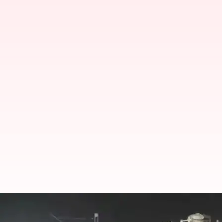
ఇండియన్ రైల్వేస్ కి ఏమైందీ..మళ్లీ పట