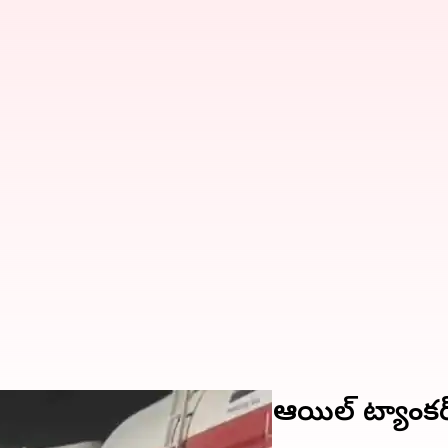
్టాలు తప్పిన రైలు.. ఈసారి ఆయిల్ ట్యాంకర