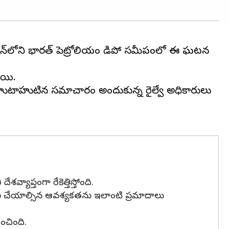
 స్టేషన్‌లోని భారత్ పెట్రోలియం డిపో సమీపంలో ఈ ఘటన
ాయి.
ది. హుటాహుటిన సమాచారం అందుకున్న రైల్వే అధికారులు
్యాప్తంగా రేకెత్తిస్తోంది.
వహణ చేయాల్సిన ఆవశ్యకతను ఇలాంటి ప్రమాదాలు
ంచింది.