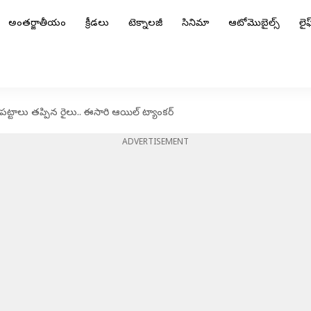
అంతర్జాతీయం
క్రీడలు
టెక్నాలజీ
సినిమా
ఆటోమొబైల్స్
లైఫ్
ీ పట్టాలు తప్పిన రైలు.. ఈసారి ఆయిల్ ట్యాంకర్
ADVERTISEMENT