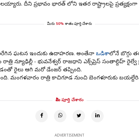
రులయ్యారు. దీని ప్రభావం భారత్ లోని ఇతర రాష్ట్రాలపై ప్రత్యక
మీరు
50%
శాతం పూర్తి చేశారు
చేలరేగిన ఘటన ఇందుకు ఉదాహరణ. అంతేనా
ఒడిశా
లోనే బొగ్గు తర
్యూఢిల్లీ - భువనేశ్వర్ రాజధాని ఎక్స్‌ప్రెస్ సంతాల్దిహ్ రైల్వే క్రా
యడంతో రైలు ఆగి మరో డేంజర్ తప్పింది.
ట్టైంది. మంగళవారం రాత్రి కాచిగూడ నుంచి బెంగళూరుకు బయల్దేరిన
మీరు పూర్తి చేశారు
ADVERTISEMENT