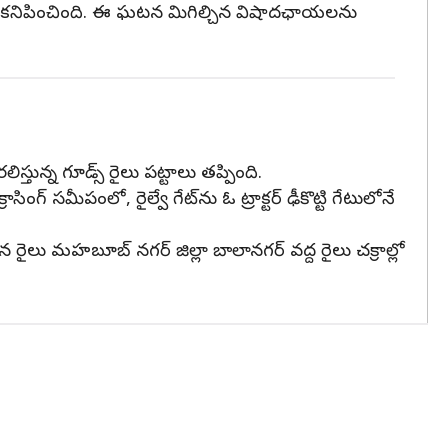
్షంగా కనిపించింది. ఈ ఘటన మిగిల్చిన విషాదఛాయలను
లిస్తున్న గూడ్స్ రైలు పట్టాలు తప్పింది.
సింగ్ సమీపంలో, రైల్వే గేట్‌ను ఓ ట్రాక్టర్ ఢీకొట్టి గేటులోనే
 రైలు మహబూబ్ నగర్ జిల్లా బాలానగర్ వద్ద రైలు చక్రాల్లో