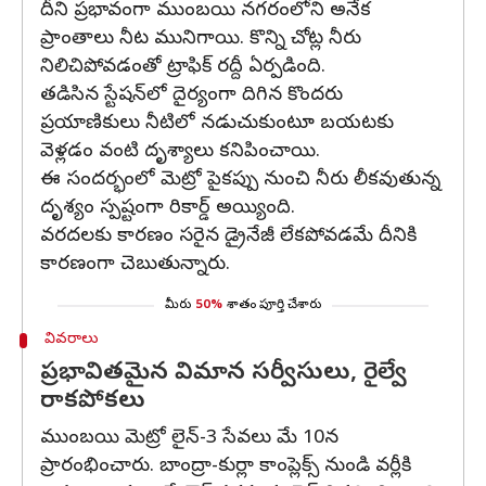
దీని ప్రభావంగా ముంబయి నగరంలోని అనేక
ప్రాంతాలు నీట మునిగాయి. కొన్ని చోట్ల నీరు
నిలిచిపోవడంతో ట్రాఫిక్ రద్దీ ఏర్పడింది.
తడిసిన స్టేషన్‌లో దైర్యంగా దిగిన కొందరు
ప్రయాణికులు నీటిలో నడుచుకుంటూ బయటకు
వెళ్లడం వంటి దృశ్యాలు కనిపించాయి.
ఈ సందర్భంలో మెట్రో పైకప్పు నుంచి నీరు లీకవుతున్న
దృశ్యం స్పష్టంగా రికార్డ్ అయ్యింది.
వరదలకు కారణం సరైన డ్రైనేజీ లేకపోవడమే దీనికి
కారణంగా చెబుతున్నారు.
మీరు
50%
శాతం పూర్తి చేశారు
వివరాలు
ప్రభావితమైన విమాన సర్వీసులు, రైల్వే
రాకపోకలు
ముంబయి మెట్రో లైన్-3 సేవలు మే 10న
ప్రారంభించారు. బాంద్రా-కుర్లా కాంప్లెక్స్ నుండి వర్లీకి