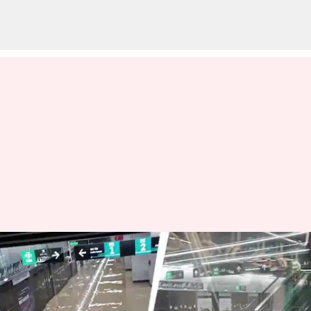
Mumbai metro: మునిగిన కొత్తగా
ప్రారంభించిన మెట్రో స్టేషన్.. రైలు
నుంచి దిగని ప్రయాణీకులు.. చివరికి..