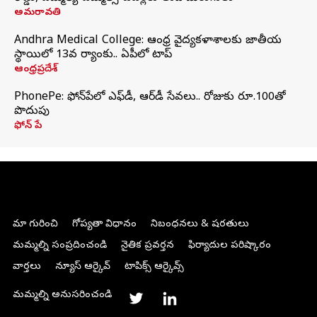
అమరావతి
Andhra Medical College: ఆంధ్ర వైద్యకళాశాలకు జాతీయ
స్థాయిలో 13వ ర్యాంకు.. ఏపీలో టాప్
ఆంధ్రప్రదేశ్
PhonePe: ఫోన్‌పేలో ఎఫ్‌డీ, ఆర్‌డీ సేవలు.. రోజుకు రూ.100తో
పొదుపు
ఫోన్‌ పే
మా గురించి
గోప్యతా విధానం
నిబంధనలు & షరతులు
మమ్మల్ని సంప్రదించండి
నైతిక ప్రవర్తన
ఫిర్యాదుల పరిష్కారం
వార్తలు
న్యూస్ ఆర్కైవ్
టాపిక్స్ ఆర్కైవ్స్
మమ్మల్ని అనుసరించండి