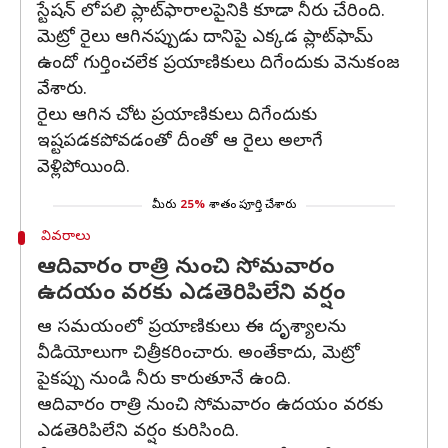
స్టేషన్ లోపలి ప్లాట్‌ఫారాలపైనికి కూడా నీరు చేరింది.
మెట్రో రైలు ఆగినప్పుడు దానిపై ఎక్కడ ప్లాట్‌ఫామ్
ఉందో గుర్తించలేక ప్రయాణికులు దిగేందుకు వెనుకంజ
వేశారు.
రైలు ఆగిన చోట ప్రయాణికులు దిగేందుకు
ఇష్టపడకపోవడంతో దీంతో ఆ రైలు అలాగే
వెళ్లిపోయింది.
మీరు
25%
శాతం పూర్తి చేశారు
వివరాలు
ఆదివారం రాత్రి నుంచి సోమవారం
ఉదయం వరకు ఎడతెరిపిలేని వర్షం
ఆ సమయంలో ప్రయాణికులు ఈ దృశ్యాలను
వీడియోలుగా చిత్రీకరించారు. అంతేకాదు, మెట్రో
పైకప్పు నుండి నీరు కారుతూనే ఉంది.
ఆదివారం రాత్రి నుంచి సోమవారం ఉదయం వరకు
ఎడతెరిపిలేని వర్షం కురిసింది.