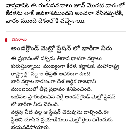
వాస్తవానికి ఈ రుతుపవనాలు జూన్ మొదటి వారంలో
కేరళను తాకే అవకాశముందని అంచనా వేసినప్పటికీ,
వివరాలు
అండర్‌గ్రౌండ్ మెట్రో స్టేషన్ లో భారీగా నీరు
ఈ ప్రభావంతో పశ్చిమ తీరాన ధాటిగా వర్షాలు
కురుస్తున్నాయి. ముఖ్యంగా కేరళ, కర్ణాటక, మహారాష్ట్ర
రాష్ట్రాల్లో వర్షాల తీవ్రత అధికంగా ఉంది.
భారీ వర్షాల కారణంగా దేశ ఆర్థిక రాజధాని
ముంబయిలో తీవ్ర ప్రభావం కనిపించింది.
ఇటీవల ప్రారంభించిన వర్లీ అండర్‌గ్రౌండ్ మెట్రో స్టేషన్
లో భారీగా నీరు చేరింది.
వర్షపు నీటి వల్ల ఆ స్టేషన్ చెరువును దాల్చింది.ఈ
స్థితిని చూసిన ప్రయాణికులు మెట్రో రైలు దిగేందుకు
భయపడిపోయారు.