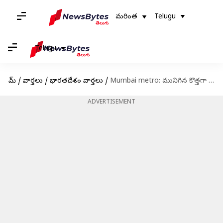
మరింత
Telugu
Telugu
హోమ్
/
వార్తలు
/
భారతదేశం వార్తలు
/
Mumbai metro: మునిగిన కొత్తగా ప్రారంభించిన మెట్రో స్టేషన్.. రైలు నుంచి దిగని ప్రయాణీకులు.. చివరికి..
ADVERTISEMENT