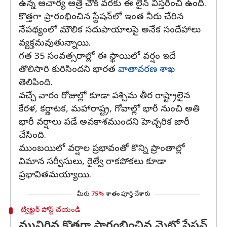
ఉన్న ఆచార్య ఆత్రే చౌక్ వరకు ఈ లైన్ విస్తరించి ఉంది.
కొత్తగా ప్రారంభించిన స్టేషన్‌లో ఇంత నీరు చేరిన
నేపథ్యంలో మౌలిక సదుపాయాలపై అనేక సందేహాలు
వ్యక్తమవుతున్నాయి.
గత 35 సంవత్సరాల్లో ఈ స్థాయిలో వర్షం ఇదే
తొలిసారి కురిసిందని భారత
వాతావరణ శాఖ
తెలిపింది.
వచ్చే వారం రోజుల్లో కూడా పశ్చిమ తీర రాష్ట్రాలైన
కేరళ, కర్ణాటక, మహారాష్ట్ర, గోవాల్లో భారీ నుంచి అతి
భారీ వర్షాలు పడే అవకాశముందని హెచ్చరిక జారీ
చేసింది.
ముంబయిలో వర్షాల ప్రభావంతో కొన్ని ప్రాంతాల్లో
విమాన సర్వీసులు, రైల్వే రాకపోకలు కూడా
ప్రభావితమయ్యాయి.
మీరు
75%
శాతం పూర్తి చేశారు
ట్విట్టర్ పోస్ట్ చేయండి
మునిగిన కొత్తగా ప్రారంభించిన మెట్రో స్టేషన్