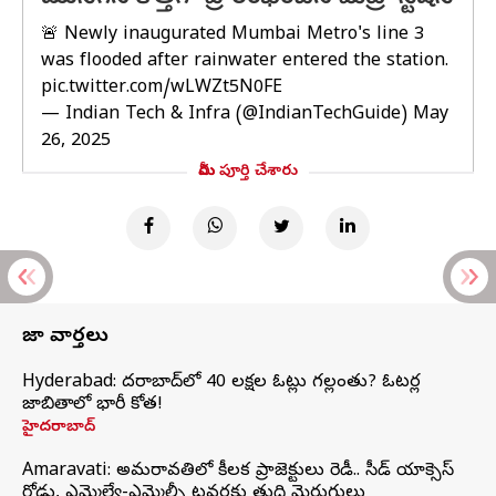
🚨 Newly inaugurated Mumbai Metro's line 3
was flooded after rainwater entered the station.
pic.twitter.com/wLWZt5N0FE
— Indian Tech & Infra (@IndianTechGuide)
May
26, 2025
మీరు పూర్తి చేశారు
తాజా వార్తలు
Hyderabad: హైదరాబాద్‌లో 40 లక్షల ఓట్లు గల్లంతు? ఓటర్ల
జాబితాలో భారీ కోత!
హైదరాబాద్
Amaravati: అమరావతిలో కీలక ప్రాజెక్టులు రెడీ.. సీడ్‌ యాక్సెస్‌
రోడ్డు, ఎమ్మెల్యే-ఎమ్మెల్సీ టవర్లకు తుది మెరుగులు