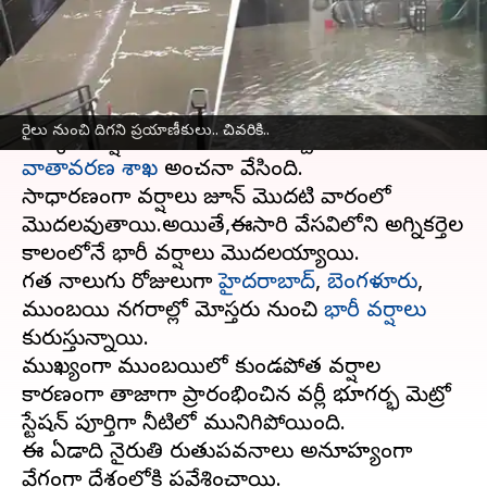
వ్రాసిన వారు
May 26, 2025
05:55 pm
Sirish Praharaju
ఈ వార్తాకథనం ఏంటి
ఈ సంవత్సరం
భారతదేశం
లో సాధారణంగా కంటే
రైలు నుంచి దిగని ప్రయాణీకులు.. చివరికి..
ఎక్కువ వర్షపాతం నమోదు కావచ్చని భారత
వాతావరణ శాఖ
అంచనా వేసింది.
సాధారణంగా వర్షాలు జూన్ మొదటి వారంలో
మొదలవుతాయి.అయితే,ఈసారి వేసవిలోని అగ్నికర్తెల
కాలంలోనే భారీ వర్షాలు మొదలయ్యాయి.
గత నాలుగు రోజులుగా
హైదరాబాద్
,
బెంగళూరు
,
ముంబయి నగరాల్లో మోస్తరు నుంచి
భారీ వర్షాలు
కురుస్తున్నాయి.
ముఖ్యంగా ముంబయిలో కుండపోత వర్షాల
కారణంగా తాజాగా ప్రారంభించిన వర్లీ భూగర్భ మెట్రో
స్టేషన్ పూర్తిగా నీటిలో మునిగిపోయింది.
ఈ ఏడాది నైరుతి రుతుపవనాలు అనూహ్యంగా
వేగంగా దేశంలోకి ప్రవేశించాయి.