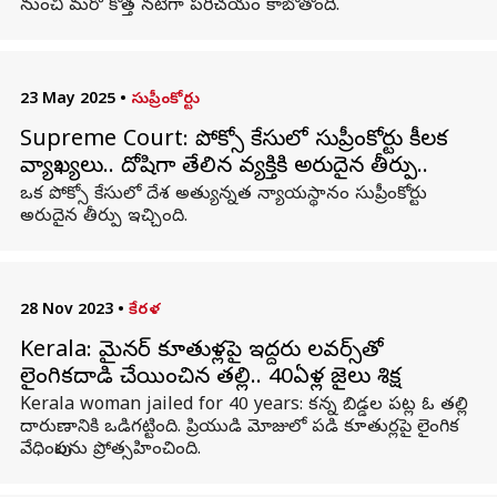
నుంచి మరో కొత్త నటిగా పరిచయం కాబోతోంది.
23 May 2025
•
సుప్రీంకోర్టు
Supreme Court: పోక్సో కేసులో సుప్రీంకోర్టు కీలక
వ్యాఖ్యలు.. దోషిగా తేలిన వ్యక్తికి అరుదైన తీర్పు..
ఒక పోక్సో కేసులో దేశ అత్యున్నత న్యాయస్థానం సుప్రీంకోర్టు
అరుదైన తీర్పు ఇచ్చింది.
28 Nov 2023
•
కేరళ
Kerala: మైనర్ కూతుళ్లపై ఇద్దరు లవర్స్‌తో
లైంగికదాడి చేయించిన తల్లి.. 40ఏళ్ల జైలు శిక్ష
Kerala woman jailed for 40 years: కన్న బిడ్డల పట్ల ఓ తల్లి
దారుణానికి ఒడిగట్టింది. ప్రియుడి మోజులో పడి కూతుర్లపై లైంగిక
వేధింపులను ప్రోత్సహించింది.