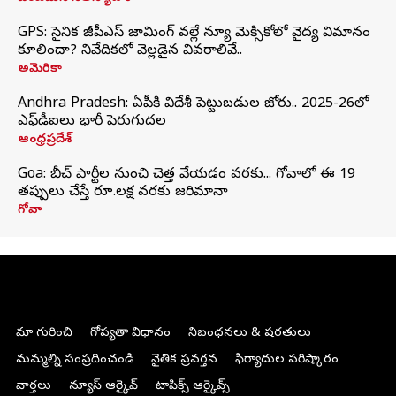
GPS: సైనిక జీపీఎస్ జామింగ్ వల్లే న్యూ మెక్సికోలో వైద్య విమానం
కూలిందా? నివేదికలో వెల్లడైన వివరాలివే..
అమెరికా
Andhra Pradesh: ఏపీకి విదేశీ పెట్టుబడుల జోరు.. 2025-26లో
ఎఫ్‌డీఐలు భారీ పెరుగుదల
ఆంధ్రప్రదేశ్
Goa: బీచ్ పార్టీల నుంచి చెత్త వేయడం వరకు... గోవాలో ఈ 19
తప్పులు చేస్తే రూ.లక్ష వరకు జరిమానా
గోవా
మా గురించి
గోప్యతా విధానం
నిబంధనలు & షరతులు
మమ్మల్ని సంప్రదించండి
నైతిక ప్రవర్తన
ఫిర్యాదుల పరిష్కారం
వార్తలు
న్యూస్ ఆర్కైవ్
టాపిక్స్ ఆర్కైవ్స్