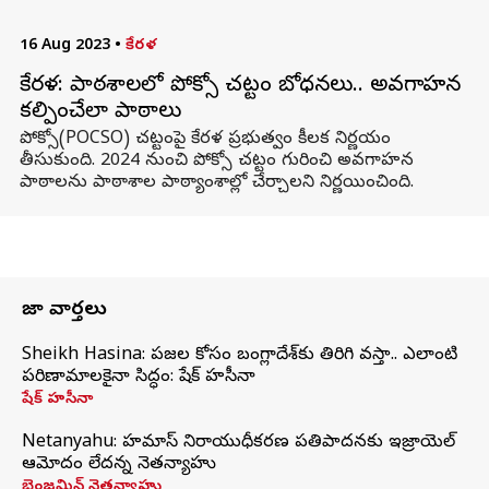
16 Aug 2023
•
కేరళ
కేరళ: పాఠశాలలో పోక్సో చట్టం బోధనలు.. అవగాహన
కల్పించేలా పాఠాలు
పోక్సో(POCSO) చట్టంపై కేరళ ప్రభుత్వం కీలక నిర్ణయం
తీసుకుంది. 2024 నుంచి పోక్సో చట్టం గురించి అవగాహన
పాఠాలను పాఠాశాల పాఠ్యాంశాల్లో చేర్చాలని నిర్ణయించింది.
తాజా వార్తలు
Sheikh Hasina: ప్రజల కోసం బంగ్లాదేశ్‌కు తిరిగి వస్తా.. ఎలాంటి
పరిణామాలకైనా సిద్ధం: షేక్ హసీనా
షేక్ హసీనా
Netanyahu: హమాస్ నిరాయుధీకరణ ప్రతిపాదనకు ఇజ్రాయెల్
ఆమోదం లేదన్న నెతన్యాహు
బెంజమిన్ నెతన్యాహు