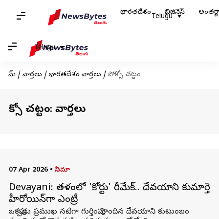
భారతదేశం
బిజినెస్
అంతర్
Telugu
Telugu
హోమ్
/
వార్తలు
/
భారతదేశం వార్తలు
/
పోక్సో చట్టం
పోక్సో చట్టం: వార్తలు
07 Apr 2026
•
సినిమా
Devayani: తమిళంలో 'కోర్టు' రీమేక్.. దేవయాని కుమార్తె
హీరోయిన్‌గా ఎంట్రీ
ఒకప్పుడు ప్రముఖ నటిగా గుర్తింపు పొందిన దేవయాని కుటుంబం