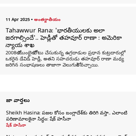
11 Apr 2025
•
అంతర్జాతీయం
Tahawwur Rana: 'భారతీయులకు అలా
జరగాల్సిందే'.. హెడ్లీతో తహవూర్ రాణా : అమెరికా
న్యాయ శాఖ
2008లో ముంబైలో చోటు చేసుకున్న ఉగ్రదాడుల ప్రధాన కుట్రదారుల్లో
ఒకరైన డేవిడ్ హెడ్లీ, అతని సహచరుడు తహవూర్ రాణా మధ్య
జరిగిన సంభాషణలు తాజాగా వెలుగులోకి వచ్చాయి.
తాజా వార్తలు
Sheikh Hasina: ప్రజల కోసం బంగ్లాదేశ్‌కు తిరిగి వస్తా.. ఎలాంటి
పరిణామాలకైనా సిద్ధం: షేక్ హసీనా
షేక్ హసీనా