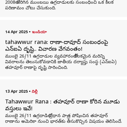
2008లో జరిగిన ముంబయి ఉగ్రదాడులకు సంబంధించి ఒక కీలక
పరిణామం చోటు చేసుకుంది.
14 Apr 2025
•
ఇండియా
tahawwur rana: రాణా-దావూద్ సంబంధంపై
ఎన్‌ఐఏ దృష్టి.. విచారణ వేగవంతం!
ముంబై 26/11 ఉగ్రదాడుల వ్యవహారంలో కీలకమైన మరిన్ని
వివరాలను తెలుసుకోవడానికి జాతీయ దర్యాప్తు సంస్థ (ఎన్‌ఐఏ)
తహవూర్ రాణాపై దృష్టి సారించింది.
13 Apr 2025
•
దిల్లీ
Tahawwur Rana : తహవూర్ రాణా కోరిన మూడు
వస్తువులు ఇవే!
ముంబై 26/11 ఉగ్రదాడిలో ప్రధాన పాత్ర పోషించిన తహవూర్
రాణాను అమెరికా నుంచి భారత్‌కు తీసుకొచ్చిన విషయం తెలిసిందే.