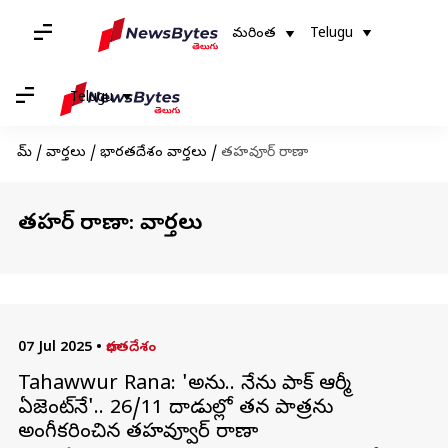
మరింత
Telugu
Telugu
హోమ్
/
వార్తలు
/
భారతదేశం వార్తలు
/
తహవూర్ రాణా
తహవూర్ రాణా: వార్తలు
07 Jul 2025
•
భారతదేశం
Tahawwur Rana: 'అవును.. నేను పాక్‌ ఆర్మీ
ఏజెంట్‌నే'.. 26/11 దాడుల్లో తన పాత్రను
అంగీకరించిన తహవ్వూర్ రాణా