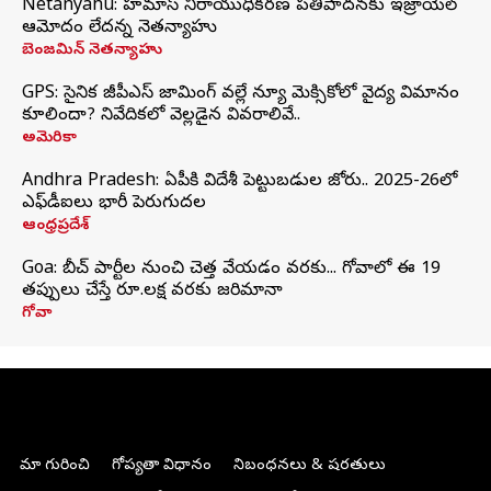
Netanyahu: హమాస్ నిరాయుధీకరణ ప్రతిపాదనకు ఇజ్రాయెల్
ఆమోదం లేదన్న నెతన్యాహు
బెంజమిన్ నెతన్యాహు
GPS: సైనిక జీపీఎస్ జామింగ్ వల్లే న్యూ మెక్సికోలో వైద్య విమానం
కూలిందా? నివేదికలో వెల్లడైన వివరాలివే..
అమెరికా
Andhra Pradesh: ఏపీకి విదేశీ పెట్టుబడుల జోరు.. 2025-26లో
ఎఫ్‌డీఐలు భారీ పెరుగుదల
ఆంధ్రప్రదేశ్
Goa: బీచ్ పార్టీల నుంచి చెత్త వేయడం వరకు... గోవాలో ఈ 19
తప్పులు చేస్తే రూ.లక్ష వరకు జరిమానా
గోవా
మా గురించి
గోప్యతా విధానం
నిబంధనలు & షరతులు