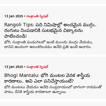
13 Jan 2025
•
సంక్రాంతి స్పెషల్
Rangoli Tips: పది నిమిషాల్లో అందమైన ముగ్గు..
రంగులు నింపడానికి సులభమైన చిట్కాలను
పాటించండి!
భోగి, సంక్రాంతి పండుగలలో ఇంటి ముందు ముగ్గు వేయడం,
దానిని అందంగా అలంకరించడం అనేది ప్రతి ఇంటి ఆచారం.
13 Jan 2025
•
సంక్రాంతి స్పెషల్
Bhogi Mantalu: భోగి మంటల వెనక శాస్త్రీయ
కారణాలు.. అవి ఎలా పనిచేస్తాయంటే?
భోగి మంటలు వేయడం అనేది సంప్రదాయంలో భాగంగా రావడంతో
పాటు, దీనికి శాస్త్రీయ కారణాలూ ఉన్నాయి.