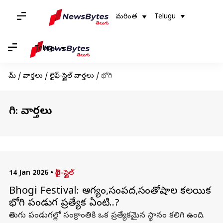
మరింత
Telugu
Telugu
హోమ్
/
వార్తలు
/
లైఫ్-స్టైల్ వార్తలు
/
భోగి
భోగి: వార్తలు
14 Jan 2026
•
లైఫ్-స్టైల్
Bhogi Festival: ఆరోగ్యం,సంపద,సంతోషాల కలయిక
భోగి పండుగ ప్రత్యేక ఏంటి..?
తెలుగు పండుగల్లో సంక్రాంతికి ఒక ప్రత్యేకమైన స్థానం కలిగి ఉంది.