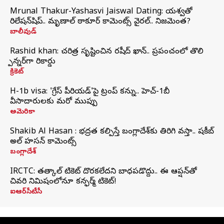
Mrunal Thakur-Yashasvi Jaiswal Dating: యశస్వితో
రిలేషన్‌షిప్.. మృణాల్ ఠాకూర్ కామెంట్స్ వైరల్.. నిజమెంత?
బాలీవుడ్
Rashid khan: చరిత్ర సృష్టించిన రషీద్ ఖాన్.. ప్రపంచంలో తొలి
స్పిన్నర్‌గా రికార్డు
క్రికెట్
H-1b visa: 'గ్రేస్‌ పీరియడ్‌'పై ట్రంప్‌ కన్ను.. హెచ్‌-1బీ
వీసాదారులకు మరో ముప్పు
అమెరికా
Shakib Al Hasan : భద్రత కల్పిస్తే బంగ్లాదేశ్‌కు తిరిగి వస్తా.. షకీబ్
అల్ హసన్ కామెంట్స్
బంగ్లాదేశ్
IRCTC: తత్కాల్ టికెట్ దొరకలేదని బాధపడొద్దు.. ఈ ఆప్షన్‌తో
చివరి నిమిషంలోనూ కన్ఫర్మ్ టికెట్!
ఐఆర్‌సీటీసీ