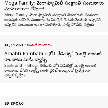
Mega Family: మెగా ఫ్యామిలీ సంక్రాంతి సంబురాలు
మామూలుగా లేవుగా!
Mega Family: మెగా ఫ్యామిలీ సంక్రాంతి వేడుకలను ఘనంగా
జరుపుకుంటోంది. సంబరాలను సెలబ్రేట్ చేసుకునేందుకు ఇప్పటికే
ఇప్పటికే కుటుంబం అంతా బెంగళూరు ఫార్మ్ హౌస్‌కు వెళ్లింది.
14 Jan 2024
•
అంబటి రాంబాబు
Amabti Rambabu: భోగి వేడుకల్లో మంత్రి అంబటి
రాంబాబు మాస్ డ్యాన్స్
Sankranthi- Bhogi: గతేడాది భోగి వేడుకల్లో మంత్రి అంబటి
రాంబాబు వేసిన డ్యాన్స్ ఎంత వైరల్ అయ్యిందో ప్రత్యేకంగా
చెప్పనక్కర్లేదు.
తాజా వార్తలు