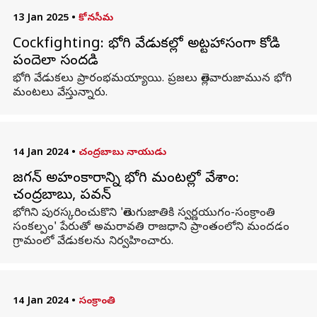
13 Jan 2025
•
కోనసీమ
Cockfighting: భోగి వేడుకల్లో అట్టహాసంగా కోడి
పందెలా సందడి
భోగి వేడుకలు ప్రారంభమయ్యాయి. ప్రజలు తెల్లవారుజామున భోగి
మంటలు వేస్తున్నారు.
14 Jan 2024
•
చంద్రబాబు నాయుడు
జగన్ అహంకారాన్ని భోగి మంటల్లో వేశాం:
చంద్రబాబు, పవన్
భోగిని పురస్కరించుకొని 'తెలుగుజాతికి స్వర్ణయుగం-సంక్రాంతి
సంకల్పం' పేరుతో అమరావతి రాజధాని ప్రాంతంలోని మందడం
గ్రామంలో వేడుకలను నిర్వహించారు.
14 Jan 2024
•
సంక్రాంతి