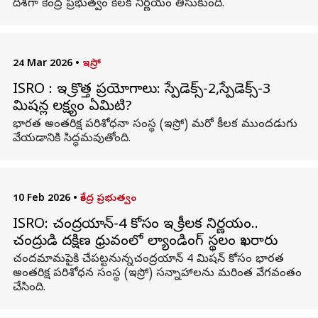
దిశగా కేంద్ర ప్రభుత్వం కీలక నిర్ణయం తీసుకుంది.
24 Mar 2026
•
ఇస్రో
ISRO : ఇస్రో కొత్త ప్రయోగాలు: స్పేడెక్స్-2,స్పేడెక్స్-3
మిషన్ల లక్ష్యం ఏమిటి?
భారత అంతరిక్ష పరిశోధనా సంస్థ (ఇస్రో) మరో కీలక ముందడుగు
వేయడానికి సిద్ధమవుతోంది.
10 Feb 2026
•
కేంద్ర ప్రభుత్వం
ISRO: చంద్రయాన్‌-4 కోసం ఇస్రో కీలక నిర్ణయం..
చంద్రుడి దక్షిణ ధ్రువంలో ల్యాండింగ్ స్థలం ఖరారు
చందమామపైకి చేపట్టనున్నచంద్రయాన్‌ 4 మిషన్‌ కోసం భారత
అంతరిక్ష పరిశోధన సంస్థ (ఇస్రో) సన్నాహాలను మరింత వేగవంతం
చేసింది.