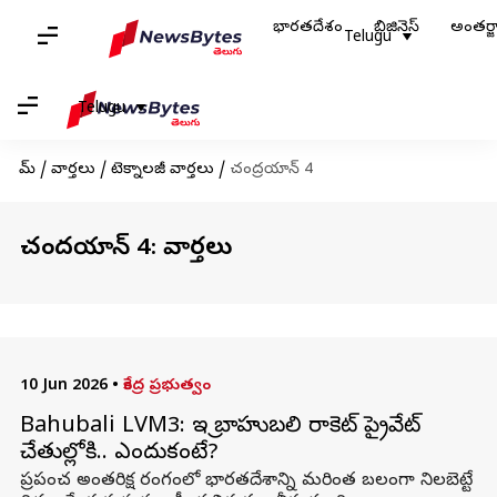
భారతదేశం
బిజినెస్
అంతర్
Telugu
Telugu
హోమ్
/
వార్తలు
/
టెక్నాలజీ వార్తలు
/
చంద్రయాన్ 4
చంద్రయాన్ 4: వార్తలు
10 Jun 2026
•
కేంద్ర ప్రభుత్వం
Bahubali LVM3: ఇస్రో బాహుబలి రాకెట్ ప్రైవేట్
చేతుల్లోకి.. ఎందుకంటే?
ప్రపంచ అంతరిక్ష రంగంలో భారతదేశాన్ని మరింత బలంగా నిలబెట్టే