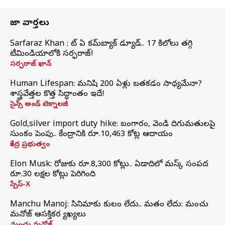
తాజా వార్తలు
Sarfaraz Khan : వాట్‌ ఏ కమ్‌బ్యాక్‌ డ్యూడ్‌.. 17 కిలోలు తగ్గి
టీమిండియాలోకి సర్ఫరాజ్‌!
సర్ఫరాజ్ ఖాన్
Human Lifespan: మనిషి 200 ఏళ్లు బతకడం సాధ్యమేనా?
శాస్త్రవేత్తల కొత్త సిద్ధాంతం ఇదే!
సైన్స్ అండ్ టెక్నాలజీ
Gold,silver import duty hike: బంగారం, వెండి దిగుమతులపై
సుంకం పెంపు.. కేంద్రానికి రూ.10,463 కోట్ల ఆదాయం
కేంద్ర ప్రభుత్వం
Elon Musk: రోజుకు రూ.8,300 కోట్లు.. ఏడాదిలో మస్క్ సంపద
రూ.30 లక్షల కోట్లు పెరిగింది
స్పేస్-X
Manchu Manoj: సినిమాకు కులం లేదు.. మతం లేదు: మంచు
మనోజ్‌ ఆసక్తికర వ్యాఖ్యలు