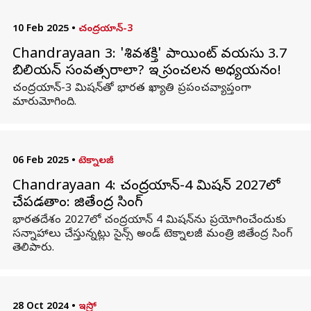
10 Feb 2025
•
చంద్రయాన్-3
Chandrayaan 3: 'శివశక్తి' పాయింట్‌ వయసు 3.7
బిలియన్ సంవత్సరాలా? ఇస్రో సంచలన అధ్యయనం!
చంద్రయాన్-3 మిషన్‌తో భారత ఖ్యాతి ప్రపంచవ్యాప్తంగా
మారుమోగింది.
06 Feb 2025
•
టెక్నాలజీ
Chandrayaan 4: చంద్రయాన్-4 మిషన్ 2027లో
చేపడతాం: జితేంద్ర సింగ్
భారతదేశం 2027లో చంద్రయాన్ 4 మిషన్‌ను ప్రయోగించేందుకు
సన్నాహాలు చేస్తున్నట్లు సైన్స్‌ అండ్‌ టెక్నాలజీ మంత్రి జితేంద్ర సింగ్‌
తెలిపారు.
28 Oct 2024
•
ఇస్రో