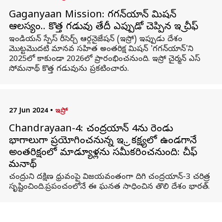
Gaganyaan Mission: గగన్‌యాన్ మిషన్
ఆలస్యం.. కొత్త గడువు తేదీ ఎప్పుడో చెప్పిన ఇస్రో చీఫ్
ఇండియన్ స్పేస్ రీసెర్చ్ ఆర్గనైజేషన్ (ఇస్రో) ఇప్పుడు దేశం
మొట్టమొదటి మానవ సహిత అంతరిక్ష మిషన్ 'గగన్‌యాన్'ని
2025లో కాకుండా 2026లో ప్రారంభించనుంది. ఇస్రో చైర్మన్ ఎస్
సోమనాథ్ కొత్త గడువును ప్రకటించారు.
27 Jun 2024
•
ఇస్రో
Chandrayaan-4: చంద్రయాన్ 4ను రెండు
భాగాలుగా ప్రయోగించనున్న ఇస్రో.. కక్ష్యలో ఉండగానే
అంతరిక్షంలో మాడ్యూళ్లను సమీకరించనుంది: చీఫ్
సోమనాథ్
చంద్రుని దక్షిణ ధ్రువంపై విజయవంతంగా దిగి చంద్రయాన్-3 చరిత్ర
సృష్టించింది.ప్రపంచంలోనే ఈ ఘనత సాధించిన తొలి దేశం భారత్‌.