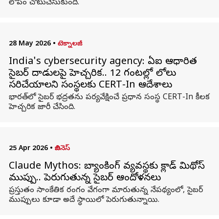
లోపం చోటుచేసుకుంది.
28 May 2026
•
టెక్నాలజీ
India's cybersecurity agency: ఏఐ ఆధారిత
సైబర్ దాడులపై హెచ్చరిక.. 12 గంటల్లో లోపాలు
సరిచేయాలని సంస్థలకు CERT-In ఆదేశాలు
భారత్‌లో సైబర్ భద్రతను పర్యవేక్షించే ప్రధాన సంస్థ CERT-In కీలక
హెచ్చరిక జారీ చేసింది.
25 Apr 2026
•
బిజినెస్
Claude Mythos: బ్యాంకింగ్‌ వ్యవస్థకు క్లాడ్‌ మిథోస్‌
ముప్పు.. పెరుగుతున్న సైబర్‌ ఆందోళనలు
ప్రస్తుతం సాంకేతిక రంగం వేగంగా మారుతున్న నేపథ్యంలో, సైబర్‌
ముప్పులు కూడా అదే స్థాయిలో పెరుగుతున్నాయి.