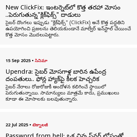
New ClickFix: ఇంటర్నెట్‌లో కొత్త తరహా మోసం
..పెరుగుతున్న"క్లిక్‌ఫిక్స్‌" దాడులు
సైబర్‌ దొంగలు ఇప్పుడు "క్లిక్‌ఫిక్స్‌" (ClickFix) అనే కొత్త పద్ధతిని
ఉపయోగించి ప్రజలను తెలియకుండానే మాల్వేర్‌ ఇన్‌స్టాల్‌ చేయించే
కొత్త మోసం మొదలుపెట్టారు.
15 Sep 2025
•
సినిమా
Upendra: సైబర్‌ మోసగాళ్ల బారిన ఉపేంద్ర
దంపతులు.. ఫోన్ల హ్యాక్‌పై కీలక హెచ్చరిక
సైబర్‌ నేరాలు రోజురోజుకీ ఆందోళన కలిగించే స్థాయిలో
పెరుగుతున్నాయి. సామాన్యులు మాత్రమే కాదు, ప్రముఖులు
కూడా ఈ మోసాలకు బలవుతున్నారు.
22 Jul 2025
•
టెక్నాలజీ
Password from hell: ఒక చిన్న పాస్‌వర్డ్ లోపంతో..