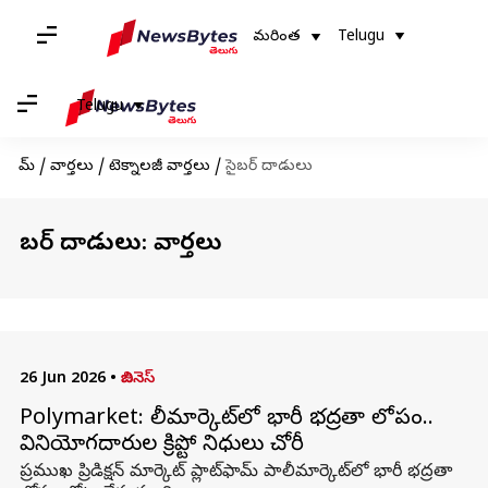
మరింత
Telugu
Telugu
హోమ్
/
వార్తలు
/
టెక్నాలజీ వార్తలు
/
సైబర్ దాడులు
సైబర్ దాడులు: వార్తలు
26 Jun 2026
•
బిజినెస్
Polymarket: పాలీమార్కెట్‌లో భారీ భద్రతా లోపం..
వినియోగదారుల క్రిప్టో నిధులు చోరీ
ప్రముఖ ప్రిడిక్షన్ మార్కెట్ ప్లాట్‌ఫామ్ పాలీమార్కెట్‌లో భారీ భద్రతా