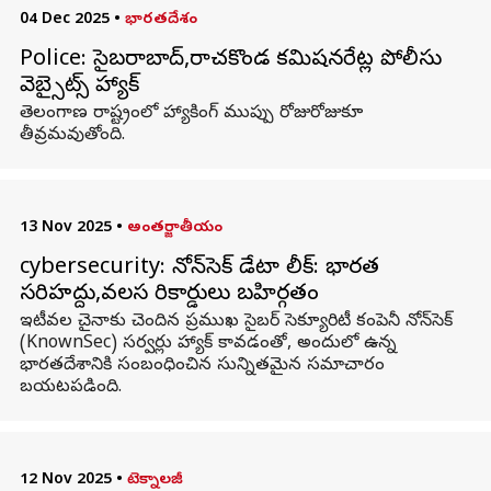
04 Dec 2025
•
భారతదేశం
Police: సైబరాబాద్‌,రాచకొండ కమిషనరేట్ల పోలీసు
వెబ్సైట్స్ హ్యాక్
తెలంగాణ రాష్ట్రంలో హ్యాకింగ్ ముప్పు రోజురోజుకూ
తీవ్రమవుతోంది.
13 Nov 2025
•
అంతర్జాతీయం
cybersecurity: నోన్‌సెక్ డేటా లీక్‌: భారత
సరిహద్దు,వలస రికార్డులు బహిర్గతం
ఇటీవల చైనాకు చెందిన ప్రముఖ సైబర్‌ సెక్యూరిటీ కంపెనీ నోన్‌సెక్
(KnownSec) సర్వర్లు హ్యాక్‌ కావడంతో, అందులో ఉన్న
భారతదేశానికి సంబంధించిన సున్నితమైన సమాచారం
బయటపడింది.
12 Nov 2025
•
టెక్నాలజీ