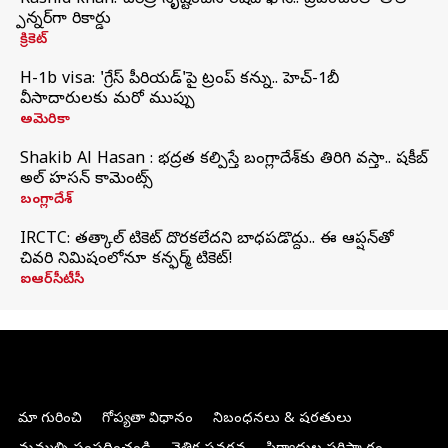
Rashid khan: చరిత్ర సృష్టించిన రషీద్ ఖాన్.. ప్రపంచంలో తొలి
స్పిన్నర్‌గా రికార్డు
క్రికెట్
H-1b visa: 'గ్రేస్‌ పీరియడ్‌'పై ట్రంప్‌ కన్ను.. హెచ్‌-1బీ
వీసాదారులకు మరో ముప్పు
అమెరికా
Shakib Al Hasan : భద్రత కల్పిస్తే బంగ్లాదేశ్‌కు తిరిగి వస్తా.. షకీబ్
అల్ హసన్ కామెంట్స్
బంగ్లాదేశ్
IRCTC: తత్కాల్ టికెట్ దొరకలేదని బాధపడొద్దు.. ఈ ఆప్షన్‌తో
చివరి నిమిషంలోనూ కన్ఫర్మ్ టికెట్!
ఐఆర్‌సీటీసీ
మా గురించి
గోప్యతా విధానం
నిబంధనలు & షరతులు