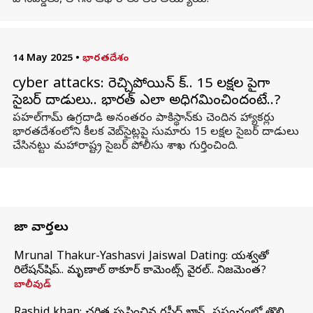
పాస్‌వర్డ్‌లు, లాగిన్ ఆధారాలు లీక్ అయ్యాయి.
14 May 2025
•
భారతదేశం
cyber attacks: రెచ్చిపోయిన్‌ పాక్‌.. 15 లక్షల పైగా
సైబర్ దాడులు.. భారత్ ఎలా అధిగమించిందంటే..?
పహల్‌గామ్ ఉగ్రదాడి అనంతరం పాకిస్థాన్‌కు చెందిన హ్యాకర్లు
భారతదేశంలోని కీలక వెబ్‌సైట్లపై సుమారు 15 లక్షల సైబర్ దాడులు
చేసినట్టు మహారాష్ట్ర సైబర్ పోలీసు శాఖ గుర్తించింది.
తాజా వార్తలు
Mrunal Thakur-Yashasvi Jaiswal Dating: యశస్వితో
రిలేషన్‌షిప్.. మృణాల్ ఠాకూర్ కామెంట్స్ వైరల్.. నిజమెంత?
బాలీవుడ్