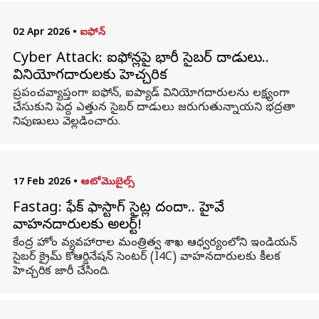
02 Apr 2026
•
ఐఫోన్
Cyber Attack: ఐఫోన్లపై భారీ సైబర్ దాడులు..
వినియోగదారులకు హెచ్చరిక
ప్రపంచవ్యాప్తంగా ఐఫోన్, ఐప్యాడ్ వినియోగదారులను లక్ష్యంగా
చేసుకుని పెద్ద ఎత్తున సైబర్ దాడులు జరుగుతున్నాయని భద్రతా
నిపుణులు వెల్లడించారు.
17 Feb 2026
•
ఆటోమొబైల్స్
Fastag: ఫేక్ ఫాస్టాగ్ సైట్ల దందా.. హైవే
వాహనదారులకు అలర్ట్!
కేంద్ర హోం వ్యవహారాల మంత్రిత్వ శాఖ ఆధ్వర్యంలోని ఇండియన్
సైబర్ క్రైమ్ కోఆర్డినేషన్ సెంటర్ (I4C) వాహనదారులకు కీలక
హెచ్చరిక జారీ చేసింది.