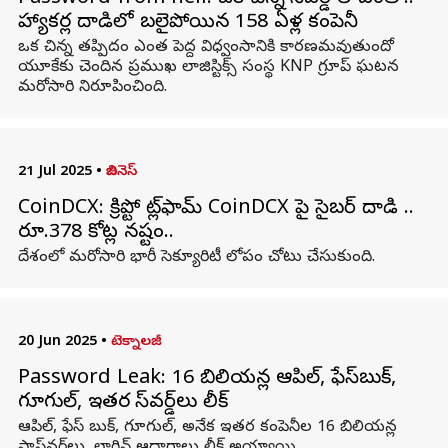
హ్యాకర్ల దాడిలో బలైపోయిన 158 ఏళ్ల కంపెనీ
ఒక చిన్న తప్పిదం ఎంత పెద్ద విధ్వంసానికి కారణమవుతుందో
యూకేకు చెందిన ప్రముఖ లాజిస్టిక్స్ సంస్థ KNP గ్రూప్ ఘటన
మరోసారి నిరూపించింది.
21 Jul 2025
•
బిజినెస్
CoinDCX: క్రిప్టో ప్లాట్‌ఫామ్ CoinDCX పై సైబర్ దాడి ..
రూ.378 కోట్ల నష్టం..
దేశంలో మరోసారి భారీ సెక్యూరిటీ లోపం చోటు చేసుకుంది.
20 Jun 2025
•
టెక్నాలజీ
Password Leak: 16 బిలియన్ల ఆపిల్, ఫేస్‌బుక్,
గూగుల్, ఇతర పాస్‌వర్డ్‌లు లీక్
ఆపిల్, ఫేస్‌ బుక్, గూగుల్, అనేక ఇతర కంపెనీల 16 బిలియన్ల