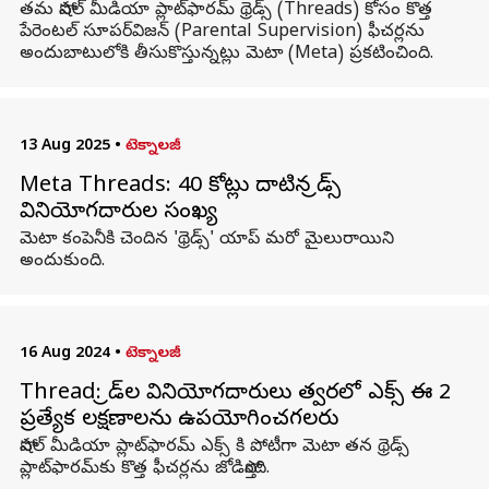
తమ సోషల్ మీడియా ప్లాట్‌ఫారమ్ థ్రెడ్స్ (Threads) కోసం కొత్త
పేరెంటల్ సూపర్‌విజన్ (Parental Supervision) ఫీచర్లను
అందుబాటులోకి తీసుకొస్తున్నట్లు మెటా (Meta) ప్రకటించింది.
13 Aug 2025
•
టెక్నాలజీ
Meta Threads: 40 కోట్లు దాటిన థ్రెడ్స్
వినియోగదారుల సంఖ్య
మెటా కంపెనీకి చెందిన 'థ్రెడ్స్‌' యాప్‌ మరో మైలురాయిని
అందుకుంది.
16 Aug 2024
•
టెక్నాలజీ
Thread: థ్రెడ్‌ల వినియోగదారులు త్వరలో ఎక్స్ ఈ 2
ప్రత్యేక లక్షణాలను ఉపయోగించగలరు
సోషల్ మీడియా ప్లాట్‌ఫారమ్ ఎక్స్ కి పోటీగా మెటా తన థ్రెడ్స్
ప్లాట్‌ఫారమ్‌కు కొత్త ఫీచర్లను జోడిస్తోంది.