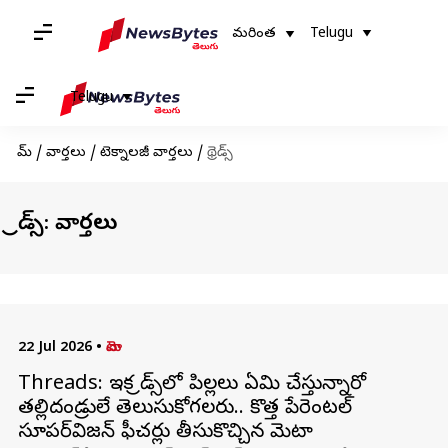
మరింత
Telugu
Telugu
హోమ్
/
వార్తలు
/
టెక్నాలజీ వార్తలు
/
థ్రెడ్స్
థ్రెడ్స్: వార్తలు
22 Jul 2026
•
మెటా
Threads: ఇక థ్రెడ్స్‌లో పిల్లలు ఏమి చేస్తున్నారో
తల్లిదండ్రులే తెలుసుకోగలరు.. కొత్త పేరెంటల్
సూపర్‌విజన్ ఫీచర్లు తీసుకొచ్చిన మెటా