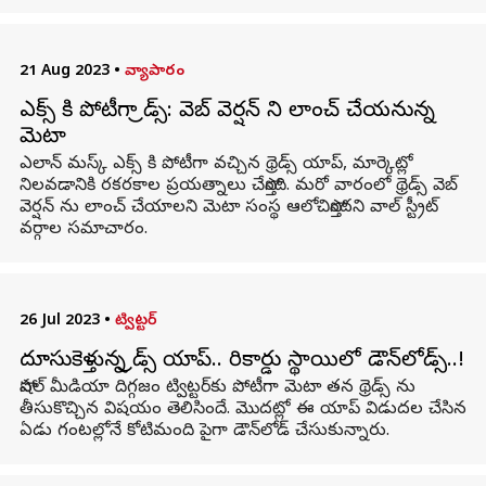
21 Aug 2023
•
వ్యాపారం
ఎక్స్ కి పోటీగా థ్రెడ్స్: వెబ్ వెర్షన్ ని లాంచ్ చేయనున్న
మెటా
ఎలాన్ మస్క్ ఎక్స్ కి పోటీగా వచ్చిన థ్రెడ్స్ యాప్, మార్కెట్లో
నిలవడానికి రకరకాల ప్రయత్నాలు చేస్తోంది. మరో వారంలో థ్రెడ్స్ వెబ్
వెర్షన్ ను లాంచ్ చేయాలని మెటా సంస్థ ఆలోచిస్తోందని వాల్ స్ట్రీట్
వర్గాల సమాచారం.
26 Jul 2023
•
ట్విట్టర్
దూసుకెళ్తున్న థ్రెడ్స్ యాప్.. రికార్డు స్థాయిలో డౌన్‌లోడ్స్..!
సోషల్ మీడియా దిగ్గజం ట్విట్టర్‌కు పోటీగా మెటా తన థ్రెడ్స్ ను
తీసుకొచ్చిన విషయం తెలిసిందే. మొదట్లో ఈ యాప్ విడుదల చేసిన
ఏడు గంటల్లోనే కోటిమంది పైగా డౌన్‌లోడ్ చేసుకున్నారు.