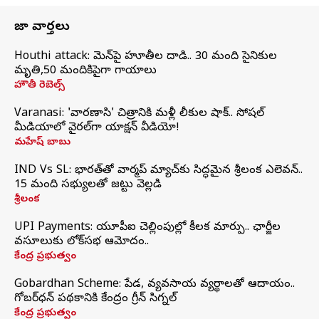
తాజా వార్తలు
Houthi attack: యెమెన్‌పై హూతీల దాడి.. 30 మంది సైనికుల
మృతి,50 మందికిపైగా గాయాలు
హౌతీ రెబెల్స్
Varanasi: 'వారణాసి' చిత్రానికి మళ్లీ లీకుల షాక్.. సోషల్
మీడియాలో వైరల్‌గా యాక్షన్ వీడియో!
మహేష్ బాబు
IND Vs SL: భారత్‌తో వార్మప్‌ మ్యాచ్‌కు సిద్ధమైన శ్రీలంక ఎలెవన్..
15 మంది సభ్యులతో జట్టు వెల్లడి
శ్రీలంక
UPI Payments: యూపీఐ చెల్లింపుల్లో కీలక మార్పు.. ఛార్జీల
వసూలుకు లోక్‌సభ ఆమోదం..
కేంద్ర ప్రభుత్వం
Gobardhan Scheme: పేడ, వ్యవసాయ వ్యర్థాలతో ఆదాయం..
గోబర్‌ధన్ పథకానికి కేంద్రం గ్రీన్ సిగ్నల్
కేంద్ర ప్రభుత్వం