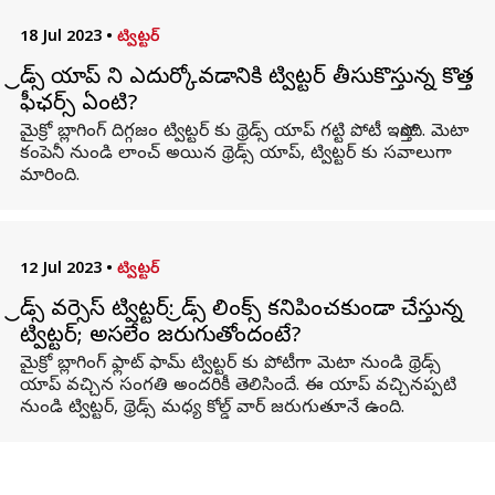
18 Jul 2023
•
ట్విట్టర్
థ్రెడ్స్ యాప్ ని ఎదుర్కోవడానికి ట్విట్టర్ తీసుకొస్తున్న కొత్త
ఫీఛర్స్ ఏంటి?
మైక్రో బ్లాగింగ్ దిగ్గజం ట్విట్టర్ కు థ్రెడ్స్ యాప్ గట్టి పోటీ ఇస్తోంది. మెటా
కంపెనీ నుండి లాంచ్ అయిన థ్రెడ్స్ యాప్, ట్విట్టర్ కు సవాలుగా
మారింది.
12 Jul 2023
•
ట్విట్టర్
థ్రెడ్స్ వర్సెస్ ట్విట్టర్: థ్రెడ్స్ లింక్స్ కనిపించకుండా చేస్తున్న
ట్విట్టర్; అసలేం జరుగుతోందంటే?
మైక్రో బ్లాగింగ్ ఫ్లాట్ ఫామ్ ట్విట్టర్ కు పోటీగా మెటా నుండి థ్రెడ్స్
యాప్ వచ్చిన సంగతి అందరికీ తెలిసిందే. ఈ యాప్ వచ్చినప్పటి
నుండి ట్విట్టర్, థ్రెడ్స్ మధ్య కోల్డ్ వార్ జరుగుతూనే ఉంది.