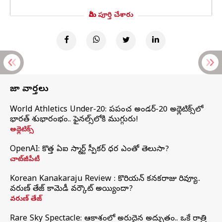
మీరు పూర్తి చేశారు
తాజా వార్తలు
World Athletics Under-20: ప్రపంచ అండర్-20 అథ్లెటిక్స్‌లో
భారత్‌ శుభారంభం.. ఫైనల్స్‌లోకి ముగ్గురు!
అథ్లెటిక్స్
OpenAI: కొత్త ఏఐ స్మార్ట్ స్పీకర్ ధర ఎంతో తెలుసా?
చాట్‌జీపీటీ
Korean Kanakaraju Review : కొరియన్ కనకరాజు రివ్యూ..
వరుణ్ తేజ్ కామెడీ వర్కౌట్ అయ్యిందా?
వరుణ్ తేజ్
Rare Sky Spectacle: ఆకాశంలో అరుదైన అద్భుతం.. ఒకే రాత్రి