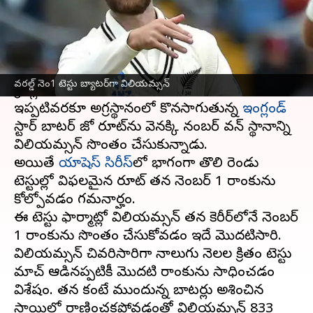
వ్రాసిన వారు
Jul 05, 2023
03:52 pm
Jayachandra Akuri
ఈ వార్తాకథనం ఏంటి
న్యూజిలాండ్
జట్టు స్టార్ ప్లేయర్ కేన్ విలియమ్సన్ టెస్టు
వరల్డ్‌ నెం1 టెస్టు బ్యాటర్‌గా విలియమ్సన్‌
క్రికెట్లో నెంబర్ వన్ బ్యాటర్‌గా నిలిచాడు.
ఇప్పటివరకూ అగ్రస్థానంలో కొనసాగుతున్న
ఇంగ్లండ్
స్టార్ బ్యాటర్ జో రూట్‌ను వెనక్కి నంబర్ వన్ స్థానాన్ని
విలియమ్సన్ సొంతం చేసుకున్నాడు.
అయితే
యాషెస్ సిరీస్‌
లో భాగంగా తొలి రెండు
టెస్టుల్లో విఫలమైన రూట్ తన నెంబర్ 1 ర్యాంకును
కోల్పోవడం గమనార్హం.
ఈ టెస్టు ఫార్మాట్లో విలియమ్సన్ తన కెరీర్‌లోనే నెంబర్
1 ర్యాంకును సొంతం చేసుకోవడం ఇదే మొదటిసారి.
విలియమ్సన్ చివరిసారిగా నాలుగు నెలల క్రితం టెస్టు
మ్యాచ్ ఆడినప్పటికీ మొదటి ర్యాంకును సాధించడం
విశేషం. తన కంటే ముందున్న బ్యాటర్లు అశించిన
స్థాయిలో రాణించకపోవడంతో విలియమ్సన్ 833