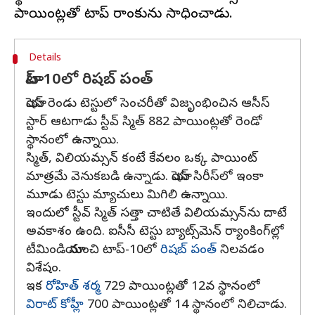
Details
టాప్-10లో రిషబ్ పంత్
యాషెస్ రెండు టెస్టులో సెంచరీతో విజృంభించిన ఆసీస్
స్టార్ ఆటగాడు స్టీవ్ స్మిత్ 882 పాయింట్లతో రెండో
స్థానంలో ఉన్నాయి.
స్మిత్, విలియమ్సన్ కంటే కేవలం ఒక్క పాయింట్
మాత్రమే వెనుకబడి ఉన్నాడు. యాషెస్ సిరీస్‌లో ఇంకా
మూడు టెస్టు మ్యాచులు మిగిలి ఉన్నాయి.
ఇందులో స్టీవ్ స్మిత్ సత్తా చాటితే విలియమ్సన్‌ను దాటే
అవకాశం ఉంది. ఐసీసీ టెస్టు బ్యాట్స్‌మెన్ ర్యాంకింగ్‌ల్లో
టీమిండియా నుంచి టాప్-10లో
రిషబ్ పంత్
నిలవడం
విశేషం.
ఇక
రోహిత్ శర్మ
729 పాయింట్లతో 12వ స్థానంలో
విరాట్ కోహ్లీ
700 పాయింట్లతో 14 స్థానంలో నిలిచాడు.