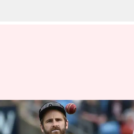
ఐసీసీ నెంబర్ 1 టెస్టు బ్యాటర్‌గా కేన్
విలియమ్సన్.. టాప్-10లో భారత్
నుంచి ఒక్కడు