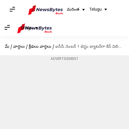
మరింత
Telugu
Telugu
హోమ్
/
వార్తలు
/
క్రీడలు వార్తలు
/
ఐసీసీ నెంబర్ 1 టెస్టు బ్యాటర్‌గా కేన్ విలియమ్సన్.. టాప్-10లో భారత్ నుంచి ఒక్కడు
ADVERTISEMENT