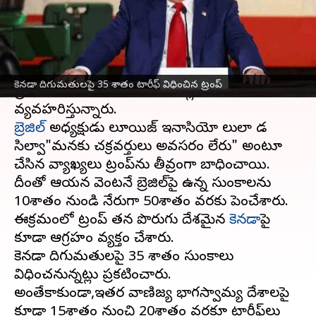
వ్రాసిన వారు
Jul 11, 2025
08:43 am
Sirish Praharaju
ఈ వార్తాకథనం ఏంటి
అమెరికా అధ్యక్షుడు
డొనాల్డ్ ట్రంప్‌
ప్రపంచ దేశాలపై
కెనడా దిగుమతులపై 35 శాతం టారీఫ్‌ విధించిన ట్రంప్‌
ప్రతీకార సుంకాల విధానంతో మళ్లీ దూకుడుగా
బ్రెజిల్‌
అధ్యక్షుడు లూయిజ్ ఇనాసియో లులా డ
సిల్వా"మనకు చక్రవర్తులు అవసరం లేరు" అంటూ
చేసిన వ్యాఖ్యలు ట్రంప్‌ను తీవ్రంగా బాధించాయి.
దీంతో ఆయన వెంటనే బ్రెజిల్‌పై ఉన్న సుంకాలను
10శాతం నుండి నేరుగా 50శాతం వరకు పెంచేశారు.
ఈక్రమంలో ట్రంప్ తన పొరుగు దేశమైన
కెనడా
పై
కూడా ఆగ్రహం వ్యక్తం చేశారు.
కెనడా దిగుమతులపై 35 శాతం సుంకాలు
విధించనున్నట్లు ప్రకటించారు.
అంతేకాకుండా,ఇతర వాణిజ్య భాగస్వామ్య దేశాలపై
కూడా 15శాతం నుంచి 20శాతం వరకూ టారీఫ్‌లు