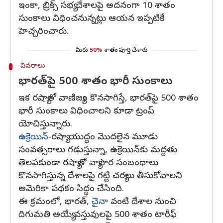
ఇంకా, బ్రిక్స్‌ సభ్య దేశాలపై అదనంగా 10 శాతం
సుంకాలు విధించనున్నట్లు ఆయన ఇప్పటికే
హెచ్చరించారు.
మీరు
50%
శాతం పూర్తి చేశారు
వివరాలు
భారత్‌పై 500 శాతం భారీ సుంకాలు
ఇక రష్యాతో వాణిజ్యం కొనసాగిస్తే, భారత్‌పై 500 శాతం
భారీ సుంకాలు విధించాలని కూడా ట్రంప్
యోచిస్తున్నారు.
ఉక్రెయిన్‌
-రష్యా యుద్ధం మొదలైన మూడు
సంవత్సరాలు గడుస్తున్నా, ఉక్రెయిన్‌కు మద్దతు
తెలపకుండా రష్యాతో వ్యాపార సంబంధాలు
కొనసాగిస్తున్న దేశాలపై గట్టి చర్యలు తీసుకోవాలని
అమెరికా పథకం సిద్ధం చేసింది.
ఈ క్రమంలో, భారత్‌,
చైనా
వంటి దేశాల నుంచి
దిగుమతి అయ్యే వస్తువులపై 500 శాతం టారీఫ్