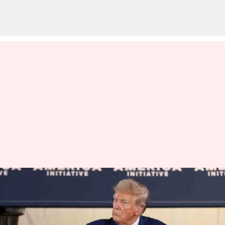
Trump Tariffs: కెనడా
దిగుమతులపై 35 శాతం టారీఫ్‌
విధించిన ట్రంప్‌