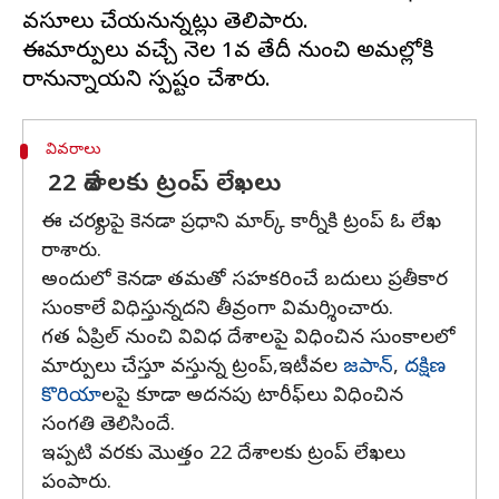
వసూలు చేయనున్నట్లు తెలిపారు.
ఈమార్పులు వచ్చే నెల 1వ తేదీ నుంచి అమల్లోకి
వివరాలు
22 దేశాలకు ట్రంప్ లేఖలు
ఈ చర్యలపై కెనడా ప్రధాని మార్క్ కార్నీకి ట్రంప్ ఓ లేఖ
రాశారు.
అందులో కెనడా తమతో సహకరించే బదులు ప్రతీకార
సుంకాలే విధిస్తున్నదని తీవ్రంగా విమర్శించారు.
గత ఏప్రిల్‌ నుంచి వివిధ దేశాలపై విధించిన సుంకాలలో
మార్పులు చేస్తూ వస్తున్న ట్రంప్,ఇటీవల
జపాన్‌
,
దక్షిణ
కొరియా
లపై కూడా అదనపు టారీఫ్‌లు విధించిన
సంగతి తెలిసిందే.
ఇప్పటి వరకు మొత్తం 22 దేశాలకు ట్రంప్ లేఖలు
పంపారు.