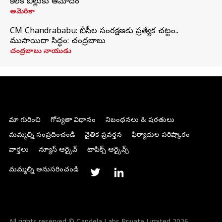
కీలక బిల్లుకు ఆమోదం
అమెరికా
CM Chandrababu: బీసీల సంరక్షణకు ప్రత్యేక చట్టం..
ముసాయిదా సిద్ధం: చంద్రబాబు
చంద్రబాబు నాయుడు
మా గురించి
గోప్యతా విధానం
నిబంధనలు & షరతులు
మమ్మల్ని సంప్రదించండి
నైతిక ప్రవర్తన
ఫిర్యాదుల పరిష్కారం
వార్తలు
న్యూస్ ఆర్కైవ్
టాపిక్స్ ఆర్కైవ్స్
మమ్మల్ని అనుసరించండి