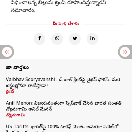
విధించాలన్న బిల్లును ట్రంప్ రూపొందిస్తున్నారని
సమాచారం.
మీరు పూర్తి చేశారు
తాజా వార్తలు
Vaibhav Sooryavanshi : రెడ్ బాల్ క్రికెట్‌పై వైభవ్ ఫోకస్.. మరి
టెస్టుల్లోనూ రాణిస్తాడా?
క్రికెట్
Anil Menon: విజయవంతంగా స్పేస్‌వాక్‌ చేసిన భారత సంతతి
వ్యోమగామి అనిల్‌ మేనన్
వ్యోమగామి
US Tariffs: భారత్‌పై 100% టారిఫ్‌ మోత.. అమెరికా సెనెట్‌లో