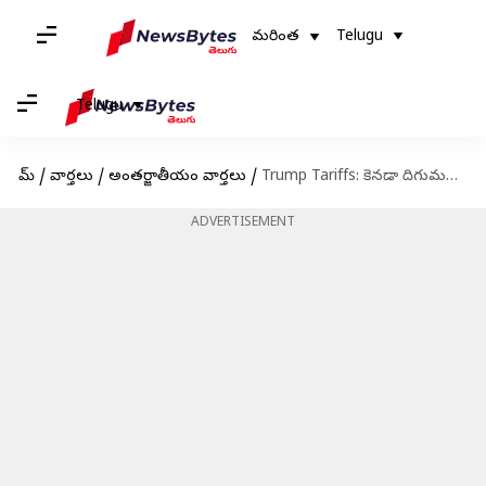
మరింత
Telugu
Telugu
హోమ్
/
వార్తలు
/
అంతర్జాతీయం వార్తలు
/
Trump Tariffs: కెనడా దిగుమతులపై 35 శాతం టారీఫ్‌ విధించిన ట్రంప్‌
ADVERTISEMENT