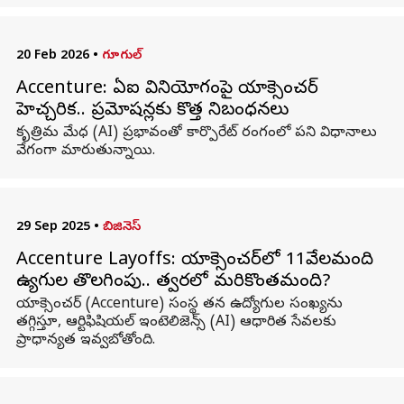
20 Feb 2026
•
గూగుల్
Accenture: ఏఐ వినియోగంపై యాక్సెంచర్
హెచ్చరిక.. ప్రమోషన్లకు కొత్త నిబంధనలు
కృత్రిమ మేధ (AI) ప్రభావంతో కార్పొరేట్ రంగంలో పని విధానాలు
వేగంగా మారుతున్నాయి.
29 Sep 2025
•
బిజినెస్
Accenture Layoffs: యాక్సెంచర్‌లో 11వేలమంది
ఉద్యోగుల తొలగింపు.. త్వరలో మరికొంతమంది?
యాక్సెంచర్‌ (Accenture) సంస్థ తన ఉద్యోగుల సంఖ్యను
తగ్గిస్తూ, ఆర్టిఫిషియల్ ఇంటెలిజెన్స్ (AI) ఆధారిత సేవలకు
ప్రాధాన్యత ఇవ్వబోతోంది.