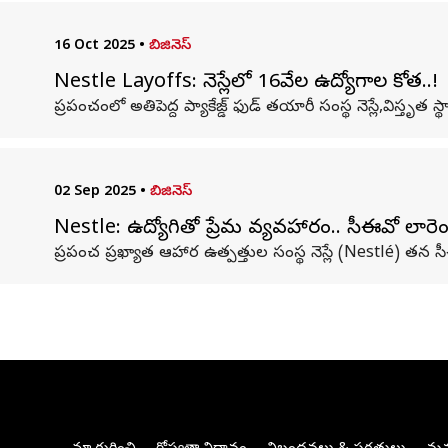
16 Oct 2025
•
బిజినెస్
Nestle Layoffs: నెస్లేలో 16వేల ఉద్యోగాల కోత..!
ప్రపంచంలో అతిపెద్ద ప్యాకేజ్డ్ ఫుడ్ తయారీ సంస్థ నెస్లే,విస్తృత
02 Sep 2025
•
బిజినెస్
Nestle: ఉద్యోగితో ప్రేమ వ్యవహారం.. సీఈవో లారెంట్‌ ఫ
ప్రపంచ ప్రఖ్యాత ఆహార ఉత్పత్తుల సంస్థ నెస్లే (Nestlé) తన సీ