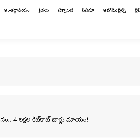
అంతర్జాతీయం
క్రీడలు
టెక్నాలజీ
సినిమా
ఆటోమొబైల్స్
లైఫ్
నం.. 4 లక్షల కిట్‌కాట్ బార్లు మాయం!
.