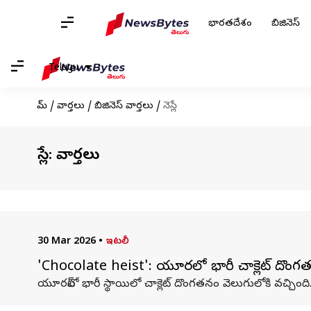
భారతదేశం
బిజినెస్
Telugu
హోమ్
/
వార్తలు
/
బిజినెస్ వార్తలు
/
నెస్లే
నెస్లే: వార్తలు
30 Mar 2026
•
ఇటలీ
'Chocolate heist': యూరప్‌లో భారీ చాక్లెట్ దొంగత
యూరప్‌లో భారీ స్థాయిలో చాక్లెట్ దొంగతనం వెలుగులోకి వచ్చింది