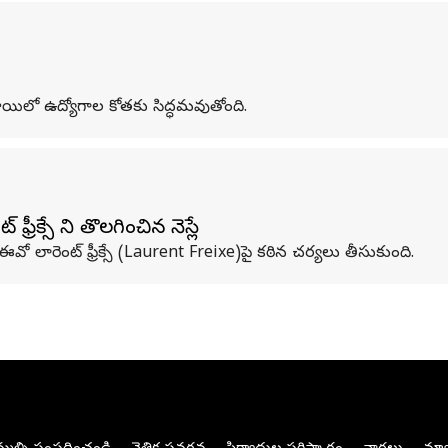
 స్థాయిలో ఉద్యోగాల కోతకు సిద్ధమవుతోంది.
్రీక్సే ని తొలగించిన నెస్లే
ఈవో లారెంట్ ఫ్రీక్సే (Laurent Freixe)పై కఠిన చర్యలు తీసుకుంది.