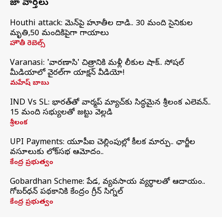
తాజా వార్తలు
Houthi attack: యెమెన్‌పై హూతీల దాడి.. 30 మంది సైనికుల
మృతి,50 మందికిపైగా గాయాలు
హౌతీ రెబెల్స్
Varanasi: 'వారణాసి' చిత్రానికి మళ్లీ లీకుల షాక్.. సోషల్
మీడియాలో వైరల్‌గా యాక్షన్ వీడియో!
మహేష్ బాబు
IND Vs SL: భారత్‌తో వార్మప్‌ మ్యాచ్‌కు సిద్ధమైన శ్రీలంక ఎలెవన్..
15 మంది సభ్యులతో జట్టు వెల్లడి
శ్రీలంక
UPI Payments: యూపీఐ చెల్లింపుల్లో కీలక మార్పు.. ఛార్జీల
వసూలుకు లోక్‌సభ ఆమోదం..
కేంద్ర ప్రభుత్వం
Gobardhan Scheme: పేడ, వ్యవసాయ వ్యర్థాలతో ఆదాయం..
గోబర్‌ధన్ పథకానికి కేంద్రం గ్రీన్ సిగ్నల్
కేంద్ర ప్రభుత్వం