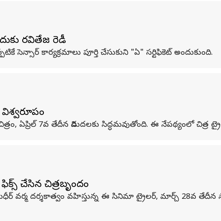
దుకు రవితేజ రెడీ
ికే సెన్సార్ కార్యక్రమాలు పూర్తి చేసుకుని "ఏ" సర్టిఫికెట్ అందుకుంది.
జ విశ్వరూపం
్రం, ఏప్రిల్ 7వ తేదీన విడుదలకు సిద్ధమవుతోంది. ఈ నేపథ్యంలో చిత్ర ట్రైల
ిక్స్ చేసిన చిత్రబృందం
ది. సుధీర్ వర్మ దర్శకాత్వం వహిస్తున్న ఈ సినిమా ట్రైలర్, మార్చ్ 28వ 