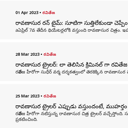
01 Apr 2023
•
రవితేజ
రావణాసుర రన్ టైమ్: సూటిగా సుత్తిలేకుండా చెప్పేం
aఏప్రిల్ 7వ తేదీన థియేటర్లలోకి వస్తుంది రావణాసుర చిత్రం. ఇప్పట
28 Mar 2023
•
రవితేజ
రావణాసుర ట్రైలర్: లా తెలిసిన క్రిమినల్ గా రవితే
రవితేజ హీరోగా సుధీర్ వర్మ దర్శకత్వంలో తెరకెక్కిన రావణాసుర చిత
25 Mar 2023
•
రవితేజ
రావణాసుర ట్రైలర్ ఎప్పుడు వస్తుందంటే, ముహర్తం ఫ
రవితేజ హీరోగా నటిస్తున్న రావణాసుర చిత్ర ట్రైలర్ వచ్చేస్తోం
ప్రకటించింది.