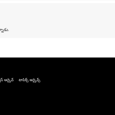
నాడు.
స్ ఆర్కైవ్
టాపిక్స్ ఆర్కైవ్స్