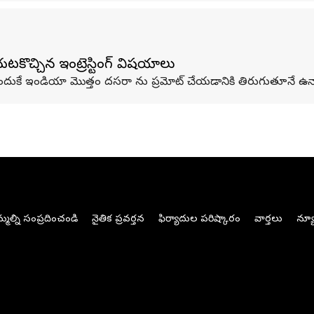
ొచ్చిన ఇంట్రెస్టింగ్ విషయాలు
అందుకే ఇండియా మొత్తం దసరా ను ప్రమోట్ చేయడానికి తిరుగుతూనే ఉన్
మల్ని సంప్రదించండి
నైతిక ప్రవర్తన
ఫిర్యాదుల పరిష్కారం
వార్తలు
న్యూ