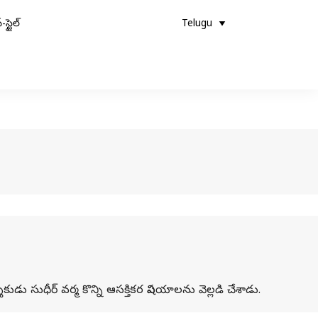
-స్టైల్
Telugu
ుడు సుధీర్ వర్మ కొన్ని ఆసక్తికర విషయాలను వెల్లడి చేశాడు.