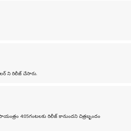
ర్ ని రిలీజ్ చేసారు.
తేదీన సాయంత్రం 4:05గంటలకు రిలీజ్ కానుందని చిత్రబృందం