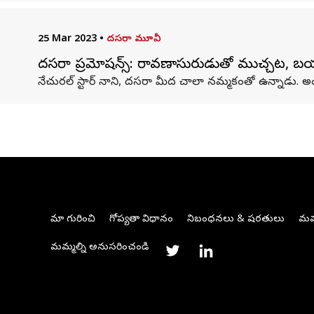
25 Mar 2023
•
దసరా మూవీ
దసరా ప్రమోషన్స్: రావణాసురుడుతో ముచ్చట, బయటక
నేచురల్ స్టార్ నాని, దసరా మీద చాలా నమ్మకంతో ఉన్నాడు. 
మా గురించి
గోప్యతా విధానం
నిబంధనలు & షరతులు
మమ్
మమ్మల్ని అనుసరించండి