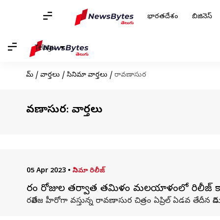
భారతదేశం
బిజినెస్
Telugu
హోమ్
/
వార్తలు
/
సినిమా వార్తలు
/
రావణాసుర
రావణాసుర: వార్తలు
05 Apr 2023
•
సినిమా రిలీజ్
వారం రోజుల తర్వాత తమిళం మలయాళంలో రిలీజ్ 
రవితేజ హీరోగా వస్తున్న రావణాసుర చిత్రం ఏప్రిల్ ఏడవ తేదీన విడ