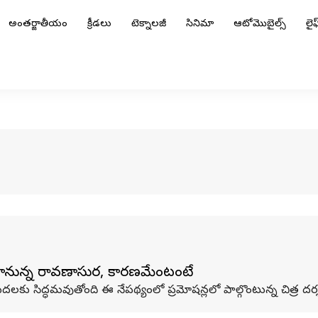
అంతర్జాతీయం
క్రీడలు
టెక్నాలజీ
సినిమా
ఆటోమొబైల్స్
లైఫ్
కానున్న రావణాసుర, కారణమేంటంటే
ుదలకు సిద్ధమవుతోంది ఈ నేపథ్యంలో ప్రమోషన్లలో పాల్గొంటున్న చిత్ర దర్శక