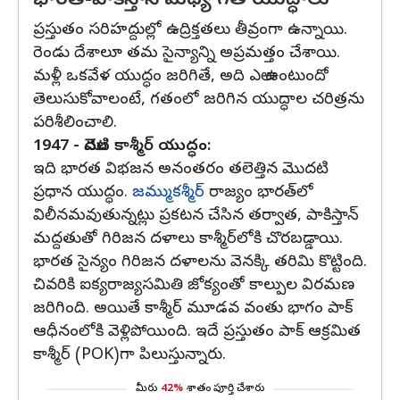
భారత్-పాకిస్తాన్ మధ్య గత యుద్ధాలు
ప్రస్తుతం సరిహద్దుల్లో ఉద్రిక్తతలు తీవ్రంగా ఉన్నాయి.
రెండు దేశాలూ తమ సైన్యాన్ని అప్రమత్తం చేశాయి.
మళ్లీ ఒకవేళ యుద్ధం జరిగితే, అది ఎలా ఉంటుందో
తెలుసుకోవాలంటే, గతంలో జరిగిన యుద్ధాల చరిత్రను
పరిశీలించాలి.
1947 - మొదటి కాశ్మీర్ యుద్ధం:
ఇది భారత విభజన అనంతరం తలెత్తిన మొదటి
ప్రధాన యుద్ధం.
జమ్ముకశ్మీర్
రాజ్యం భారత్‌లో
విలీనమవుతున్నట్లు ప్రకటన చేసిన తర్వాత, పాకిస్తాన్
మద్దతుతో గిరిజన దళాలు కాశ్మీర్‌లోకి చొరబడ్డాయి.
భారత సైన్యం గిరిజన దళాలను వెనక్కి తరిమి కొట్టింది.
చివరికి ఐక్యరాజ్యసమితి జోక్యంతో కాల్పుల విరమణ
జరిగింది. అయితే కాశ్మీర్ మూడవ వంతు భాగం పాక్
ఆధీనంలోకి వెళ్లిపోయింది. ఇదే ప్రస్తుతం పాక్ ఆక్రమిత
కాశ్మీర్ (POK)గా పిలుస్తున్నారు.
మీరు
42%
శాతం పూర్తి చేశారు