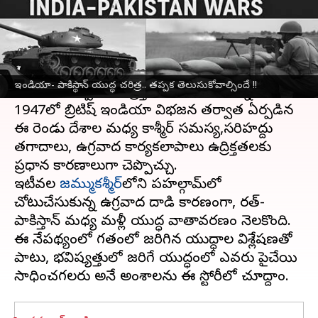
వ్రాసిన వారు
Apr 30, 2025
05:10 pm
Sirish Praharaju
ఈ వార్తాకథనం ఏంటి
భారతదేశం
,
పాకిస్థాన్
దేశాల మధ్య సంబంధాలు స్థిరంగా
ఇండియా- పాకిస్థాన్ యుద్ధ చరిత్ర.. తప్పక తెలుసుకోవాల్సిందే !!
లేకుండా ఎప్పుడూ ఉద్రిక్తతలతోనే ఉంటున్నాయి.
1947లో బ్రిటిష్ ఇండియా విభజన తర్వాత ఏర్పడిన
ఈ రెండు దేశాల మధ్య కాశ్మీర్ సమస్య,సరిహద్దు
తగాదాలు, ఉగ్రవాద కార్యకలాపాలు ఉద్రిక్తతలకు
ప్రధాన కారణాలుగా చెప్పొచ్చు.
ఇటీవల
జమ్ముకశ్మీర్‌
లోని పహల్గామ్‌లో
చోటుచేసుకున్న ఉగ్రవాద దాడి కారణంగా, భారత్-
పాకిస్తాన్ మధ్య మళ్లీ యుద్ధ వాతావరణం నెలకొంది.
ఈ నేపథ్యంలో గతంలో జరిగిన యుద్ధాల విశ్లేషణతో
పాటు, భవిష్యత్తులో జరిగే యుద్ధంలో ఎవరు పైచేయి