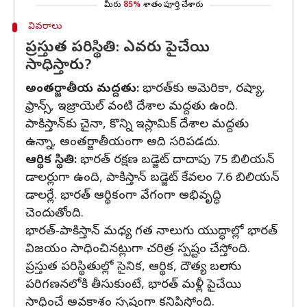
మీరు
85%
శాతం పూర్తి చేశారు
వివరాలు
ప్రస్తుత పరిస్థితి: ఎవరు పైచేయి
సాధిస్తారు?
అంతర్జాతీయ మద్దతు:
భారత్‌కు అమెరికా, రష్యా,
ఫ్రాన్స్, ఇజ్రాయెల్ వంటి దేశాల మద్దతు ఉంది.
పాకిస్తాన్‌కు చైనా, కొన్ని ఇస్లామిక్ దేశాల మద్దతు
ఉన్నా, అంతర్జాతీయంగా అది సరిపడదు.
ఆర్థిక స్థితి:
భారత్ రక్షణ బడ్జెట్ దాదాపు 75 బిలియన్
డాలర్లుగా ఉంది, పాకిస్తాన్ బడ్జెట్ కేవలం 7.6 బిలియన్
డాలర్లే. భారత్ ఆర్థికంగా వేగంగా అభివృద్ధి
చెందుతోంది.
భారత్-పాకిస్తాన్ మధ్య గత నాలుగు యుద్ధాల్లో భారత్
విజయం సాధించినట్లుగా చరిత్ర స్పష్టం చేస్తోంది.
ప్రస్తుత పరిస్థితుల్లో సైనిక, ఆర్థిక, దౌత్య బలాలను
పరిగణనలోకి తీసుకుంటే, భారత్ మళ్లీ పైచేయి
సాధించే అవకాశం స్పష్టంగా కనిపిస్తోంది.