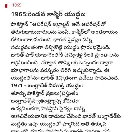
1965
1965:రెండవ కాశ్మీర్ యుద్ధం:
పాకిస్తాన్ "ఆపరేషన్ జిబ్రాల్టర్"అనే ఆపరేషన్‌తో
తిరుగుబాటుదారులను పంపి, కాశ్మీర్‌లో అంతరాయం
కలిగించాలనుకుంది. భారత సైన్యం దీన్ని
సమర్థవంతంగా తిప్పికొట్టి యుద్ధం ప్రారంభమైంది.
భారత్ పాక్ భూభాగంలోకి చొచ్చుకెళ్లి కీలక ప్రాంతాలను
ఆక్రమించింది. తర్వాత తాష్కెంట్ ఒప్పందం ద్వారా
భూభాగాలను పరస్పరం తిరిగి ఇచ్చుకున్నారు. ఈ
యుద్ధంలోనూ భారత్ కచ్చితంగా పైచేయి సాధించింది.
1971 - బంగ్లాదేశ్ విముక్తి యుద్ధం:
తూర్పు పాకిస్తాన్ ప్రజలు(ప్రస్తుతం
బంగ్లాదేశ్)స్వాతంత్ర్యాన్ని కోరుతూ
ఉద్యమించగా,పాకిస్తాన్ సైన్యం దాన్ని
అణిచివేయటానికి దాడులు చేసింది.భారత్ బంగ్లాదేశ్‌కు
మద్దతు ఇచ్చి యుద్ధంలో పాల్గొంది.అతి తక్కువ