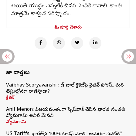
అయితే యుద్ధం ఎప్పటికీ చివరి ఎంపికే కావాలి. శాంతి
మాత్రమే శాశ్వత పరిష్కారం.
మీరు పూర్తి చేశారు
తాజా వార్తలు
Vaibhav Sooryavanshi : రెడ్ బాల్ క్రికెట్‌పై వైభవ్ ఫోకస్.. మరి
టెస్టుల్లోనూ రాణిస్తాడా?
క్రికెట్
Anil Menon: విజయవంతంగా స్పేస్‌వాక్‌ చేసిన భారత సంతతి
వ్యోమగామి అనిల్‌ మేనన్
వ్యోమగామి
US Tariffs: భారత్‌పై 100% టారిఫ్‌ మోత.. అమెరికా సెనెట్‌లో