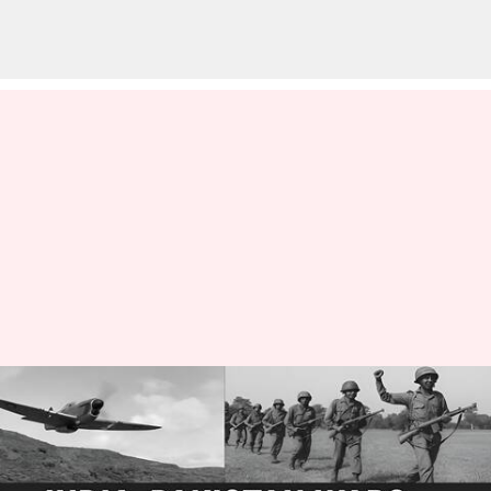
Indo-Pakistan War: ఇండియా-
పాకిస్థాన్ యుద్ధ చరిత్ర.. తప్పక
తెలుసుకోవాల్సిందే !!