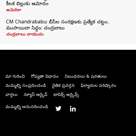
కీలక బిల్లుకు ఆమోదం
అమెరికా
CM Chandrababu: బీసీల సంరక్షణకు ప్రత్యేక చట్టం..
ముసాయిదా సిద్ధం: చంద్రబాబు
చంద్రబాబు నాయుడు
మా గురించి
గోప్యతా విధానం
నిబంధనలు & షరతులు
మమ్మల్ని సంప్రదించండి
నైతిక ప్రవర్తన
ఫిర్యాదుల పరిష్కారం
వార్తలు
న్యూస్ ఆర్కైవ్
టాపిక్స్ ఆర్కైవ్స్
మమ్మల్ని అనుసరించండి