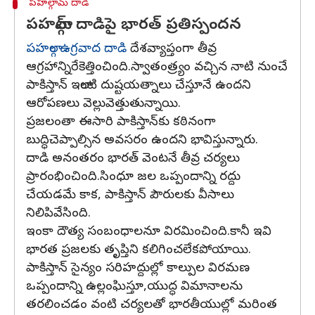
పహల్గామ్ దాడి
పహల్గామ్ దాడిపై భారత్ ప్రతిస్పందన
పహల్గాం ఉగ్రవాద దాడి
దేశవ్యాప్తంగా తీవ్ర
ఆగ్రహాన్నిరేకెత్తించింది.స్వాతంత్ర్యం వచ్చిన నాటి నుంచే
పాకిస్తాన్ ఇలాంటి దుష్టయత్నాలు చేస్తూనే ఉందని
ఆరోపణలు వెల్లువెత్తుతున్నాయి.
ప్రజలంతా ఈసారి పాకిస్తాన్‌కు కఠినంగా
బుద్ధిచెప్పాల్సిన అవసరం ఉందని భావిస్తున్నారు.
దాడి అనంతరం భారత్ వెంటనే తీవ్ర చర్యలు
ప్రారంభించింది.సింధూ జల ఒప్పందాన్ని రద్దు
చేయడమే కాక, పాకిస్తాన్ పౌరులకు వీసాలు
నిలిపివేసింది.
ఇంకా దౌత్య సంబంధాలనూ విరమించింది.కానీ ఇవి
భారత ప్రజలకు తృప్తిని కలిగించలేకపోయాయి.
పాకిస్తాన్ సైన్యం సరిహద్దుల్లో కాల్పుల విరమణ
ఒప్పందాన్ని ఉల్లంఘిస్తూ,యుద్ధ విమానాలను
తరలించడం వంటి చర్యలతో భారతీయుల్లో మరింత