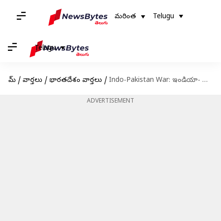
మరింత
Telugu
Telugu
హోమ్
/
వార్తలు
/
భారతదేశం వార్తలు
/
Indo-Pakistan War: ఇండియా- పాకిస్థాన్ యుద్ధ చరిత్ర.. తప్పక తెలుసుకోవాల్సిందే !!
ADVERTISEMENT