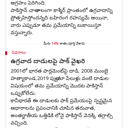
ఆగ్రహం పెరిగింది.
పాకిస్తాన్ చాలా కాలంగా కాశ్మీర్ ప్రాంతంలో ఉగ్రవాదాన్ని
ప్రోత్సహిస్తోందన్నది బహిరంగ రహస్యమే అయినా,
వారు ఎప్పుడూ తమ ప్రమేయాన్ని బుకాయిస్తూ
వస్తున్నారు.
మీరు
14%
శాతం పూర్తి చేశారు
వివరాలు
ఉగ్రవాద దాడులపై పాక్ వైఖరి
2001లో భారత పార్లమెంట్‌పై దాడి, 2008 ముంబై
హత్యాకాండ,2019 పుల్వామా పేలుళ్లు వంటి దాడుల
విషయంలో తమ ప్రమేయాన్ని మొదట పాకిస్తాన్
ఒప్పుకోలేదు.
కానీభారత్ ఈ దాడులకు పాక్ ప్రమేయంపై స్పష్టమైన
ఆధారాలను ప్రపంచానికి చూపిన తరువాత,
అంతర్జాతీయ ఒత్తిడికి లోనై పాకిస్తాన్ వెనక్కి తగ్గాల్సి
వచ్చింది.