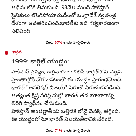
కాలంలో తూర్పు పాకిస్తాన్‌ను భారత్ పూర్తిగా తన
అధీనంలోకి తీసుకుంది. 93వేల మంది పాకిస్తాన్
సైనికులు లొంగిపోయారు.దీంతో బంగ్లాదేశ్ స్వతంత్ర
దేశంగా అవతరించింది.భారత్‌కు ఇది గర్వకారణంగా
నిలిచింది.
మీరు
57%
శాతం పూర్తి చేశారు
కార్గిల్
1999: కార్గిల్ యుద్ధం:
పాకిస్తాన్ సైన్యం, ఉగ్రవాదులు కలిసి కార్గిల్‌లోని ఎత్తైన
ప్రాంతాల్లోకి చొరబడటంతో ఈ యుద్ధం ప్రారంభమైంది.
భారత్ "ఆపరేషన్ విజయ్" పేరుతో విరుచుకుపడింది.
అత్యంత క్లిష్ట పరిస్థితుల్లో భారత్ తన భూభాగాన్ని
తిరిగి స్వాధీనం చేసుకుంది.
పాకిస్తాన్ అంతర్జాతీయ ఒత్తిడికి లోనై వెనక్కి తగ్గింది.
ఈ యుద్ధంలోనూ భారత్ విజయతీరానికి చేరింది.
మీరు
71%
శాతం పూర్తి చేశారు