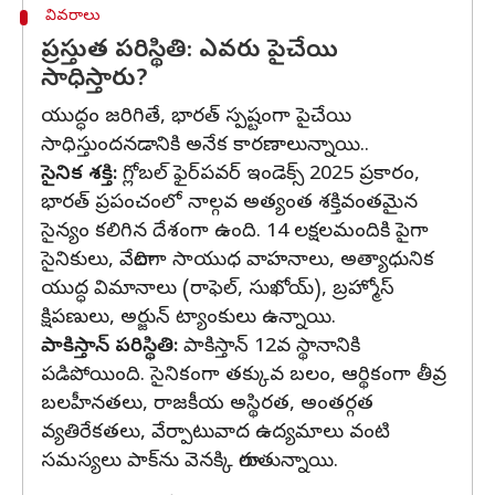
వివరాలు
ప్రస్తుత పరిస్థితి: ఎవరు పైచేయి
సాధిస్తారు?
యుద్ధం జరిగితే, భారత్ స్పష్టంగా పైచేయి
సాధిస్తుందనడానికి అనేక కారణాలున్నాయి..
సైనిక శక్తి:
గ్లోబల్ ఫైర్‌పవర్ ఇండెక్స్ 2025 ప్రకారం,
భారత్ ప్రపంచంలో నాల్గవ అత్యంత శక్తివంతమైన
సైన్యం కలిగిన దేశంగా ఉంది. 14 లక్షలమందికి పైగా
సైనికులు, వేలాదిగా సాయుధ వాహనాలు, అత్యాధునిక
యుద్ధ విమానాలు (రాఫెల్, సుఖోయ్), బ్రహ్మోస్
క్షిపణులు, అర్జున్ ట్యాంకులు ఉన్నాయి.
పాకిస్తాన్ పరిస్థితి:
పాకిస్తాన్ 12వ స్థానానికి
పడిపోయింది. సైనికంగా తక్కువ బలం, ఆర్థికంగా తీవ్ర
బలహీనతలు, రాజకీయ అస్థిరత, అంతర్గత
వ్యతిరేకతలు, వేర్పాటువాద ఉద్యమాలు వంటి
సమస్యలు పాక్‌ను వెనక్కి లాగుతున్నాయి.