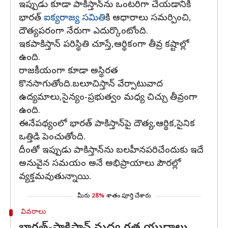
ఇప్పుడు కూడా పాకిస్తాన్‌ను ఒంటరిగా చేయడానికి
భారత్
ఐక్యరాజ్య సమితి
కి ఆధారాలు సమర్పించి,
దౌత్యపరంగా నేరుగా ఎదుర్కొంటోంది.
ఇకపాకిస్తాన్ పరిస్థితి చూస్తే,ఆర్థికంగా తీవ్ర కష్టాల్లో
ఉంది.
రాజకీయంగా కూడా అస్థిరత
కొనసాగుతోంది.బలూచిస్తాన్ వేర్పాటువాద
ఉద్యమాలు,సైన్యం-ప్రభుత్వం మధ్య చిచ్చు తీవ్రంగా
ఉంది.
ఈనేపథ్యంలో భారత్ పాకిస్తాన్‌పై దౌత్య,ఆర్థిక,సైనిక
ఒత్తిడి పెంచుతోంది.
దీంతో ఇప్పుడు పాకిస్తాన్‌ను బలహీనపరిచేందుకు ఇదే
అనువైన సమయం అనే అభిప్రాయాలు పౌరల్లో
వ్యక్తమవుతున్నాయి.
మీరు
28%
శాతం పూర్తి చేశారు
వివరాలు