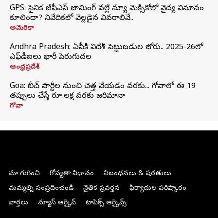
GPS: సైనిక జీపీఎస్ జామింగ్ వల్లే న్యూ మెక్సికోలో వైద్య విమానం
కూలిందా? నివేదికలో వెల్లడైన వివరాలివే..
అమెరికా
Andhra Pradesh: ఏపీకి విదేశీ పెట్టుబడుల జోరు.. 2025-26లో
ఎఫ్‌డీఐలు భారీ పెరుగుదల
ఆంధ్రప్రదేశ్
Goa: బీచ్ పార్టీల నుంచి చెత్త వేయడం వరకు... గోవాలో ఈ 19
తప్పులు చేస్తే రూ.లక్ష వరకు జరిమానా
గోవా
మా గురించి
గోప్యతా విధానం
నిబంధనలు & షరతులు
మమ్మల్ని సంప్రదించండి
నైతిక ప్రవర్తన
ఫిర్యాదుల పరిష్కారం
వార్తలు
న్యూస్ ఆర్కైవ్
టాపిక్స్ ఆర్కైవ్స్