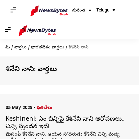
మరింత
Telugu
Telugu
హోమ్
/
వార్తలు
/
భారతదేశం వార్తలు
/
కేశినేని నాని
కేశినేని నాని: వార్తలు
05 May 2025
•
భారతదేశం
Keshineni: ఎంపీ చిన్నిపై కేశినేని నాని ఆరోపణలు..
చిన్ని స్పందన ఇదే!
మాజీ ఎంపీ కేశినేని నాని, ఆయన సోదరుడు కేశినేని చిన్ని మధ్య