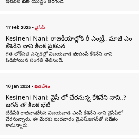
ఇటీవల మాటల యుద్ధం జరిగింది.
17 Feb 2025
•
వైసీపీ
Kesineni Nani: రాజకీయాల్లోకి రీ ఎంట్రీ.. మాజీ ఎంపీ
కేశినేని నాని కీలక ప్రకటన
గత లోక్‌సభ ఎన్నికల్లో విజయవాడ మాజీ ఎంపీ కేశినేని నాని
ఓడిపోయిన సంగతి తెలిసిందే.
10 Jan 2024
•
భారతదేశం
Kesineni Nani: వైసీపీ లో చేరనున్న కేశినేని నాని..?
జగన్ తో కీలక భేటీ
టీడీపీకి రాజీనామా చేసిన విజయవాడ ఎంపీ కేశినేని నాని వైసీపీలో
చేరనున్నారు. ఈ మేరకు బుధవారం వై.ఎస్‌.జగన్‌తో సమావేశం
కానున్నారు.