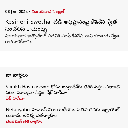
08 Jan 2024
•
విజయవాడ సెంట్రల్
Kesineni Swetha: టీడీపీ అధిష్టానంపై కేశినేని శ్వేత
సంచలన కామెంట్స్
విజయవాడ కార్పొరేటర్ పదవికి ఎంపీ కేశినేని నాని కూతురు శ్వేత
రాజీనామా చేశారు.
తాజా వార్తలు
Sheikh Hasina: ప్రజల కోసం బంగ్లాదేశ్‌కు తిరిగి వస్తా.. ఎలాంటి
పరిణామాలకైనా సిద్ధం: షేక్ హసీనా
షేక్ హసీనా
Netanyahu: హమాస్ నిరాయుధీకరణ ప్రతిపాదనకు ఇజ్రాయెల్
ఆమోదం లేదన్న నెతన్యాహు
బెంజమిన్ నెతన్యాహు