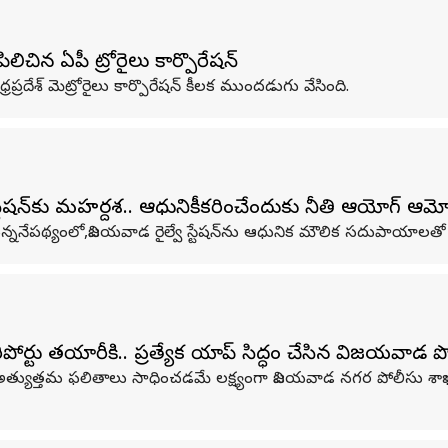
ిన ఏపీ మెట్రోరైలు కార్పొరేషన్‌
రప్రదేశ్ మెట్రోరైలు కార్పొరేషన్ కీలక ముందడుగు వేసింది.
టేషన్‌‌కు మహర్దశ.. ఆధునికీకరించేందుకు నీతి ఆయోగ్‌ ఆ
నేపథ్యంలో,విజయవాడ రైల్వే స్టేషన్‌ను ఆధునిక మౌలిక సదుపాయాలతో అభ
పోర్టు తయారీకి.. ప్రత్యేక యాప్‌ సిద్ధం చేసిన విజయవాడ 
 అత్యుత్తమ ఫలితాలు సాధించడమే లక్ష్యంగా విజయవాడ నగర పోలీసు శాఖ క