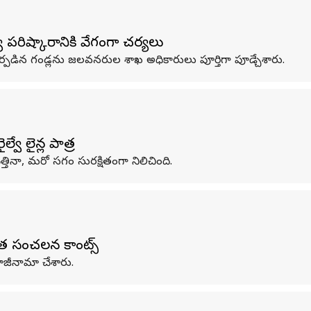
పరిష్కారానికి వేగంగా చర్యలు
ఏర్పడిన గండ్లను జలవనరుల శాఖ అధికారులు పూర్తిగా పూడ్చేశారు.
ే లైన్ల పాత్ర
, మరో సగం సురక్షితంగా నిలిచింది.
ేత సంచలన కామెంట్స్
రాజీనామా చేశారు.