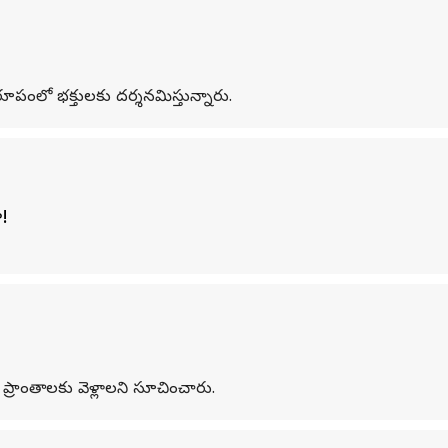
 రూపంలో భక్తులకు దర్శనమిస్తున్నారు.
!
ప్రాంతాలకు వెళ్లాలని సూచించారు.