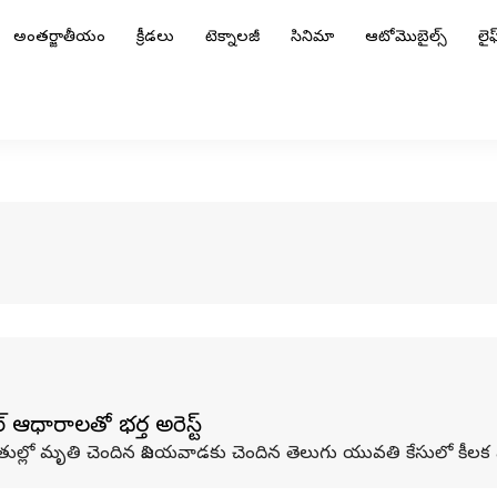
అంతర్జాతీయం
క్రీడలు
టెక్నాలజీ
సినిమా
ఆటోమొబైల్స్
లైఫ్
ఆధారాలతో భర్త అరెస్ట్
ితుల్లో మృతి చెందిన విజయవాడకు చెందిన తెలుగు యువతి కేసులో కీల