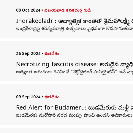
08 Oct 2024
•
విజయవాడ కనకదుర్గ గుడి
Indrakeeladri: ఆధ్యాత్మిక కాంతితో శ్రీమహాలక్ష్మ
ఇంద్రకీలాద్రిపై శరన్నవరాత్రి ఉత్సవాలు వైభవంగా కొనసాగుతున్నా
26 Sep 2024
•
భారతదేశం
Necrotizing fasciitis disease: అరుదైన వ్యాధిత
అత్యంత అరుదుగా కనిపించే "నెక్రోటైజింగ్‌ ఫాసియైటిస్‌" అనే వ
09 Sep 2024
•
భారతదేశం
Red Alert for Budameru: బుడమేరుకు మళ్లీ వరద.
బుడమేరకు మరోసారి వరద ముప్పు పొంచి ఉందని అధికారులు హెచ్చ