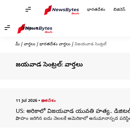
భారతదేశం
బిజినెస్
Telugu
హోమ్
/
వార్తలు
/
భారతదేశం వార్తలు
/
విజయవాడ సెంట్రల్
విజయవాడ సెంట్రల్: వార్తలు
11 Jul 2026
•
భారతదేశం
US: అమెరికాలో విజయవాడ యువతి హత్య.. డిజిటల్ 
వివాహం జరిగిన ఐదు నెలలకే అమెరికాలో అనుమానాస్పద పరిస్థ