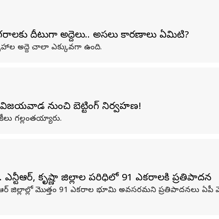
నగరాలకు దీటుగా అద్దెలు.. అసలు కారణాలు ఏమిటి?
ృహాల అద్దె చాలా ఎక్కువగా ఉంది.
. విజయవాడ నుంచి బెట్టింగ్ నిర్వహణ!
కీలు గల్లంతయ్యారు.
ఎన్టీఆర్, కృష్ణా జిల్లాల పరిధిలో 91 ఎకరాలకి ప్రతిపాదన
ఎన్టీఆర్ జిల్లాల్లో మొత్తం 91 ఎకరాల భూమి అవసరమని ప్రతిపాదనలు ఏపీ మెట్