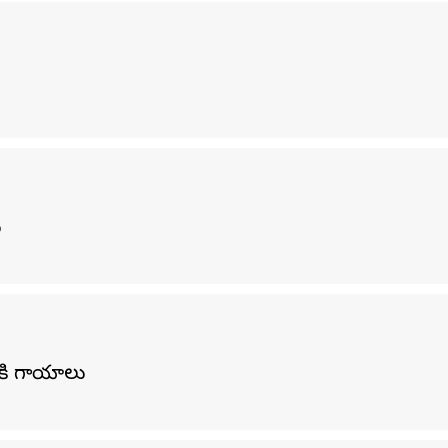
ు
కి గాయాలు