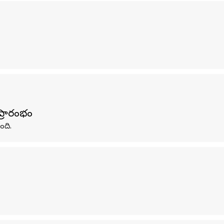
్రారంభం
ంది.