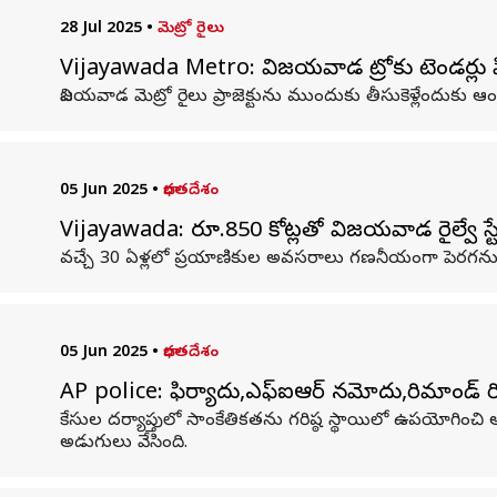
28 Jul 2025
•
మెట్రో రైలు
Vijayawada Metro: విజయవాడ మెట్రోకు టెండర్లు పిలిచ
విజయవాడ మెట్రో రైలు ప్రాజెక్టును ముందుకు తీసుకెళ్లేందుకు ఆంధ్
05 Jun 2025
•
భారతదేశం
Vijayawada: రూ.850 కోట్లతో విజయవాడ రైల్వే స్
వచ్చే 30 ఏళ్లలో ప్రయాణికుల అవసరాలు గణనీయంగా పెరగనున్న
05 Jun 2025
•
భారతదేశం
AP police: ఫిర్యాదు,ఎఫ్‌ఐఆర్‌ నమోదు,రిమాండ్‌ రి
కేసుల దర్యాప్తులో సాంకేతికతను గరిష్ఠ స్థాయిలో ఉపయోగించి
అడుగులు వేసింది.