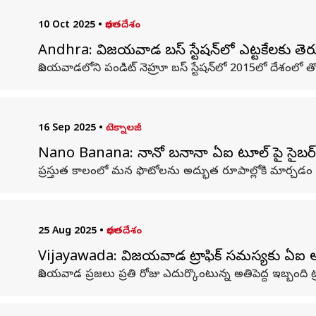
10 Oct 2025
•
భారతదేశం
Andhra: విజయవాడ బస్‌ స్టేషన్‌లో ఎట్టకేలకు తెర
విజయవాడలోని పండిట్‌ నెహ్రూ బస్‌ స్టేషన్‌లో 2015లో దేశంలో తొల
16 Sep 2025
•
టెక్నాలజీ
Nano Banana: నానో బనానా ఏఐ టూల్‌ పై సైబర్ మో
ప్రస్తుత కాలంలో మన ఫొటోలను అద్భుత రూపాల్లోకి మార్చడ
25 Aug 2025
•
భారతదేశం
Vijayawada: విజయవాడ ట్రాఫిక్ సమస్యకు ఏఐ ఆ
విజయవాడ ప్రజలు ప్రతి రోజు ఎదుర్కొంటున్న అతిపెద్ద ఇబ్బంది ట్ర