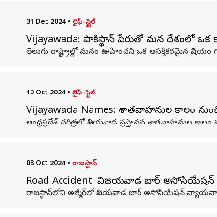
31 Dec 2024
•
లైఫ్-స్టైల్
Vijayawada: పాకిస్థాన్‌ పేరుతో మన దేశంలో ఒక 
తెలుగు రాష్ట్రాల్లో మనం ఊహించని ఒక ఆసక్తికరమైన విషయం గ
10 Oct 2024
•
లైఫ్-స్టైల్
Vijayawada Names: శాతవాహనుల కాలం నుంచి వి
ఆంధ్రప్రదేశ్ చరిత్రలో విజయవాడ ప్రస్తావన శాతవాహనుల కాలం నుం
08 Oct 2024
•
రాజస్థాన్
Road Accident: విజయవాడ బార్ అసోసియేషన్‌ 
రాజస్థాన్‌లోని అజ్మేర్‌లో విజయవాడ బార్ అసోసియేషన్ న్యాయవా