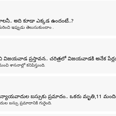
కాలనీ.. అది కూడా ఎక్కడ ఉందంటే..?
ురించి ఇప్పుడు తెలుసుకుందాం .
జయవాడ ప్రస్తావన.. చరిత్రలో విజయవాడకి అనేక పేర్ల
చి శాసనాల్లో కనిపిస్తుంది.
న్యాయవాదుల బస్సుకు ప్రమాదం.. ఒకరు మృతి,11 మంది
దుల బస్సు ప్రమాదానికి గురైంది.