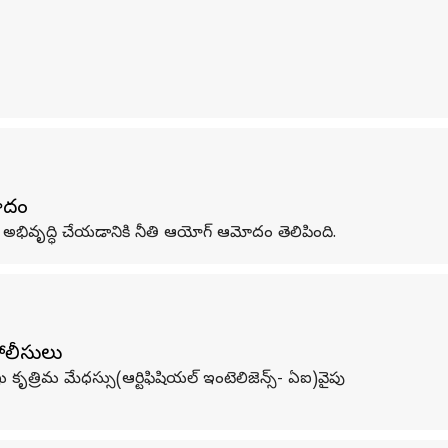
మోదం
ివృద్ధి చేయడానికి నీతి ఆయోగ్‌ ఆమోదం తెలిపింది.
పోలీసులు
ృత్రిమ మేధస్సు(ఆర్టిఫిషియల్ ఇంటెలిజెన్స్- ఏఐ)వైపు