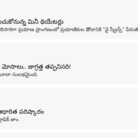
ుచుకోనున్న మినీ థియేటర్లు
ిసారిగా ప్రయాణ ప్రాంగణంలో ప్రయాణికుల వినోదానికి "వై స్క్రీన్స్‌" పేర
సాలు.. జాగ్రత్త తప్పనిసరి!
ం చాలా సులభమైంది.
ధారిత పరిష్కారం
ాఫిక్ జాం.