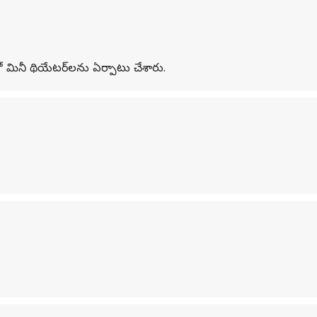
ుతో మినీ థియేటర్‌లను ఏర్పాటు చేశారు.