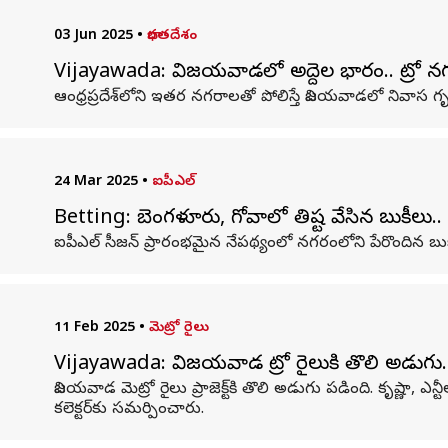
03 Jun 2025
•
భారతదేశం
Vijayawada: విజయవాడలో అద్దెల భారం.. మెట్రో 
ఆంధ్రప్రదేశ్‌లోని ఇతర నగరాలతో పోలిస్తే విజయవాడలో నివాస గ
24 Mar 2025
•
ఐపీఎల్
Betting: బెంగళూరు, గోవాలో తిష్ట వేసిన బుకీలు.
ఐపీఎల్‌ సీజన్‌ ప్రారంభమైన నేపథ్యంలో నగరంలోని పేరొందిన బు
11 Feb 2025
•
మెట్రో రైలు
Vijayawada: విజయవాడ మెట్రో రైలుకి తొలి అడుగు.. 
విజయవాడ మెట్రో రైలు ప్రాజెక్ట్‌కి తొలి అడుగు పడింది. కృష్ణా, 
కలెక్టర్‌కు సమర్పించారు.