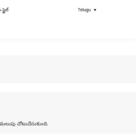
-స్టైల్
Telugu
క మలుపు చోటుచేసుకుంది.