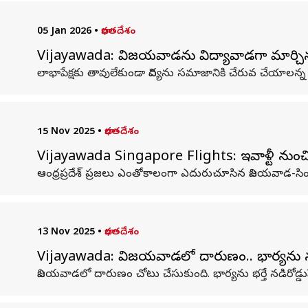
05 Jan 2026
•
భారతదేశం
Vijayawada: విజయవాడను విద్యావాడగా మార్చిన సిద్ధార
లాభాపేక్షకు తావులేకుండా విద్యను సమాజానికి చేరువ చేయాలన్న మ
15 Nov 2025
•
భారతదేశం
Vijayawada Singapore Flights: ఇవాళ్టీ నుం
ఆంధ్రప్రదేశ్ ప్రజలు ఎంతోకాలంగా ఎదురుచూసిన విజయవాడ-సిం
13 Nov 2025
•
భారతదేశం
Vijayawada: విజయవాడలో దారుణం.. భార్యను నడిర
విజయవాడలో దారుణం చోటు చేసుకుంది. భార్యను భర్తే నడిరోడ్డ