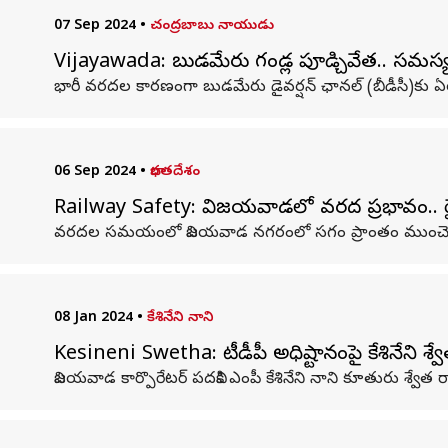
07 Sep 2024
•
చంద్రబాబు నాయుడు
Vijayawada: బుడమేరు గండ్ల పూడ్చివేత.. సమస్య 
భారీ వరదల కారణంగా బుడమేరు డైవర్షన్‌ ఛానల్‌ (బీడీసీ)కు 
06 Sep 2024
•
భారతదేశం
Railway Safety: విజయవాడలో వరద ప్రభావం.. రైల్వ
వరదల సమయంలో విజయవాడ నగరంలో సగం ప్రాంతం ముంచెత్తినా
08 Jan 2024
•
కేశినేని నాని
Kesineni Swetha: టీడీపీ అధిష్టానంపై కేశినేని శ్వ
విజయవాడ కార్పొరేటర్ పదవికి ఎంపీ కేశినేని నాని కూతురు శ్వేత 