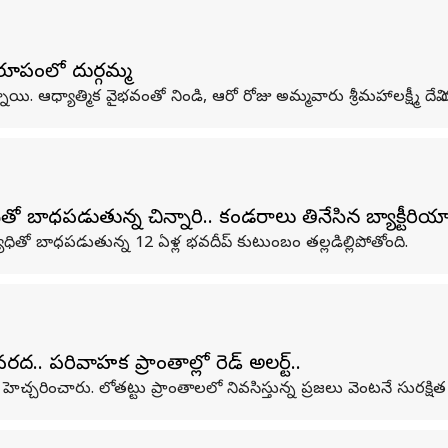
ీ రూపంలో దుర్గమ్మ
యి. ఆధ్యాత్మిక వైభవంతో నిండి, ఆరో రోజు అమ్మవారు శ్రీమహాలక్ష్మీ దేవి
ో బాధపడుతున్న చిన్నారి.. కండరాలు తినేసిన బ్యాక్టీరియా
్యాధితో బాధపడుతున్న 12 ఏళ్ల భవదీప్‌ కుటుంబం తల్లడిల్లిపోతోంది.
. పరివాహక ప్రాంతాల్లో రెడ్ అలర్ట్..
రించారు. లోతట్టు ప్రాంతాలలో నివసిస్తున్న ప్రజలు వెంటనే సురక్షిత 