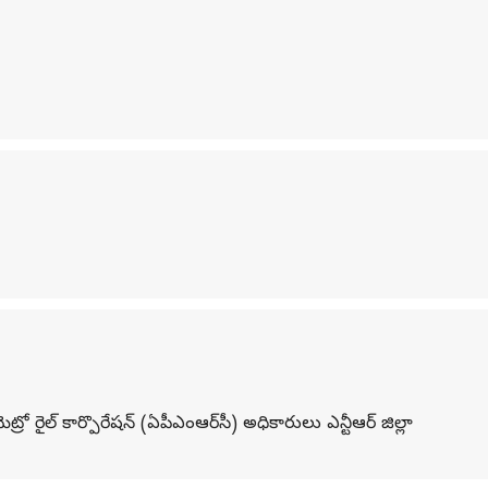
రో రైల్ కార్పొరేషన్ (ఏపీఎంఆర్‌సీ) అధికారులు ఎన్టీఆర్ జిల్లా