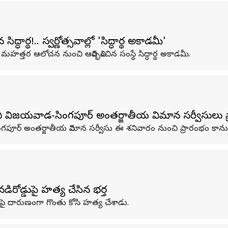
్థ!.. స్వర్ణోత్సవాల్లో 'సిద్ధార్థ అకాడమీ'
హత్తర ఆలోచన నుంచి ఆవిర్భవించిన సంస్థే సిద్ధార్థ అకాడమీ.
చి విజయవాడ-సింగపూర్ అంతర్జాతీయ విమాన సర్వీసులు ప
గపూర్ అంతర్జాతీయ విమాన సర్వీసు ఈ శనివారం నుంచి ప్రారంభం కాను
ోడ్డుపై హత్య చేసిన భర్త
ుపై దారుణంగా గొంతు కోసి హత్య చేశాడు.