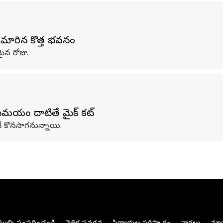
గా మారిన కొత్త భవనం
మైన రోజు.
 సమయం దాటితే మైక్‌ కట్‌
లోనే కొనసాగనున్నాయి.