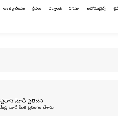
అంతర్జాతీయం
క్రీడలు
టెక్నాలజీ
సినిమా
ఆటోమొబైల్స్
లైఫ్
. ప్రధాని మోదీ ప్రతిపాదన
రేంద్ర మోదీ కీలక ప్రసంగం చేశారు.