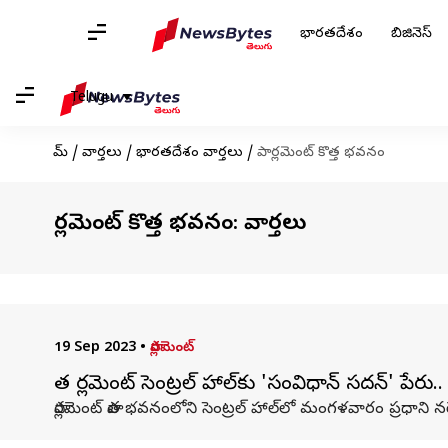
భారతదేశం
బిజినెస్
Telugu
హోమ్
/
వార్తలు
/
భారతదేశం వార్తలు
/
పార్లమెంట్ కొత్త భవనం
పార్లమెంట్ కొత్త భవనం: వార్తలు
19 Sep 2023
•
పార్లమెంట్
పాత పార్లమెంట్ సెంట్రల్ హాల్‌‌కు 'సంవిధాన్‌ సదన్‌' పేరు.
పార్లమెంట్ పాత భవనంలోని సెంట్రల్ హాల్‌లో మంగళవారం ప్రధాని న