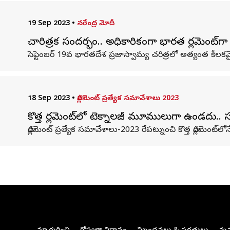
19 Sep 2023
•
నరేంద్ర మోదీ
చారిత్రక సందర్భం.. అధికారికంగా భారత పార్లమెంట్‌
సెప్టెంబర్ 19వ భారతదేశ ప్రజాస్వామ్య చరిత్రలో అత్యంత కీలక
18 Sep 2023
•
పార్లమెంట్ ప్రత్యేక సమావేశాలు 2023
కొత్త పార్లమెంట్‌లో టెక్నాలజీ మూములుగా ఉండదు..
పార్లమెంట్ ప్రత్యేక సమావేశాలు-2023 రేపట్నుంచి కొత్త పార్లమెంట్‌