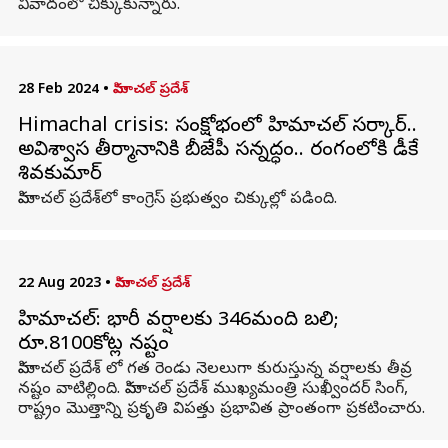
వివాదంలో చిక్కుకున్నారు.
28 Feb 2024
•
హిమాచల్ ప్రదేశ్
Himachal crisis: సంక్షోభంలో హిమాచల్ సర్కార్..
అవిశ్వాస తీర్మానానికి బీజేపీ సన్నద్ధం.. రంగంలోకి డీకే
శివకుమార్
హిమాచల్‌ ప్రదేశ్‌లో కాంగ్రెస్‌ ప్రభుత్వం చిక్కుల్లో పడింది.
22 Aug 2023
•
హిమాచల్ ప్రదేశ్
హిమాచల్: భారీ వర్షాలకు 346మంది బలి;
రూ.8100కోట్ల నష్టం
హిమాచల్ ప్రదేశ్ లో గత రెండు నెలలుగా కురుస్తున్న వర్షాలకు తీవ్ర
నష్టం వాటిల్లింది. హిమాచల్ ప్రదేశ్ ముఖ్యమంత్రి సుఖ్వీందర్ సింగ్,
రాష్ట్రం మొత్తాన్ని ప్రకృతి విపత్తు ప్రభావిత ప్రాంతంగా ప్రకటించారు.