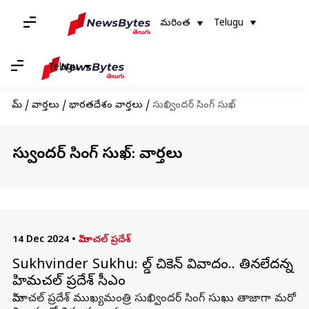
మరింత
Telugu
Telugu
హోమ్
/
వార్తలు
/
భారతదేశం వార్తలు
/
సుఖ్విందర్ సింగ్ సుఖ్
సుఖ్విందర్ సింగ్ సుఖ్: వార్తలు
14 Dec 2024
•
హిమాచల్ ప్రదేశ్
Sukhvinder Sukhu: వైల్డ్ చికెన్ వివాదం.. తినలేదన్న
హిమచల్ ప్రదేశ్ సీఎం
హిమాచల్ ప్రదేశ్ ముఖ్యమంత్రి సుఖ్విందర్ సింగ్ సుఖు తాజాగా మరో