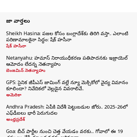
తాజా వార్తలు
Sheikh Hasina: ప్రజల కోసం బంగ్లాదేశ్‌కు తిరిగి వస్తా.. ఎలాంటి
పరిణామాలకైనా సిద్ధం: షేక్ హసీనా
షేక్ హసీనా
Netanyahu: హమాస్ నిరాయుధీకరణ ప్రతిపాదనకు ఇజ్రాయెల్
ఆమోదం లేదన్న నెతన్యాహు
బెంజమిన్ నెతన్యాహు
GPS: సైనిక జీపీఎస్ జామింగ్ వల్లే న్యూ మెక్సికోలో వైద్య విమానం
కూలిందా? నివేదికలో వెల్లడైన వివరాలివే..
అమెరికా
Andhra Pradesh: ఏపీకి విదేశీ పెట్టుబడుల జోరు.. 2025-26లో
ఎఫ్‌డీఐలు భారీ పెరుగుదల
ఆంధ్రప్రదేశ్
Goa: బీచ్ పార్టీల నుంచి చెత్త వేయడం వరకు... గోవాలో ఈ 19