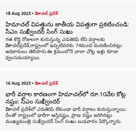
18 Aug 2023
•
హిమాచల్ ప్రదేశ్
హిమాచల్ విపత్తును జాతీయ విప‌త్తుగా ప్రకటించండి:
సీఎం సుఖ్వీంద‌ర్ సింగ్ సుఖు
గత కొద్ది రోజులగా కురుస్తున్న ఎడతెరిపి లేని వర్షాలకు
హిమాచల్‌ప్రదేశ్,రాష్ట్రంలో ఇప్పటివరకు 74మంది మరణించినట్లు
అధికారులు తెలిపారు.ఈ క్రమంలోనే చాలా చోట్ల ఇళ్లు కూడా
ధ్వంసమయ్యాయి.
16 Aug 2023
•
హిమాచల్ ప్రదేశ్
భారీ వర్షాల కారణంగా హిమాచల్‌లో రూ.10వేల కోట్ల
నష్టం: సీఎం సుఖ్వీందర్
హిమాచల్ ప్రదేశ్‌లో ఎడతెరిపి లేకుండా భారీ వర్షాలు కురుస్తున్నాయి.
దీంతో రాష్ట్రంలో భారీగా ఆస్తినష్టం, ప్రాణ నష్టం జరిగినట్లు
ముఖ్యమంత్రి సుఖ్వీందర్ సింగ్ సుఖు బుధవారం పేర్కొన్నారు.