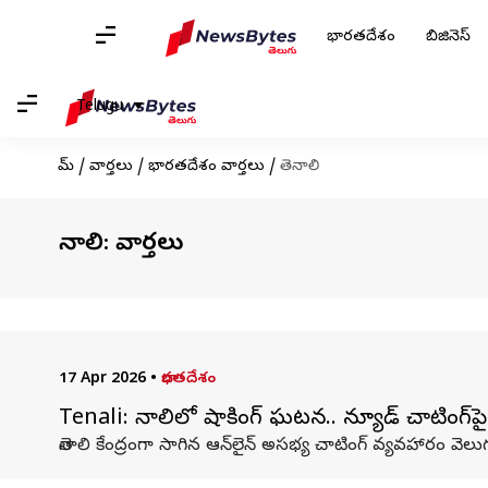
భారతదేశం
బిజినెస్
Telugu
హోమ్
/
వార్తలు
/
భారతదేశం వార్తలు
/
తెనాలి
తెనాలి: వార్తలు
17 Apr 2026
•
భారతదేశం
Tenali: తెనాలిలో షాకింగ్ ఘటన.. న్యూడ్‌ చాటింగ్‌
తెనాలి కేంద్రంగా సాగిన ఆన్‌లైన్‌ అసభ్య చాటింగ్‌ వ్యవహారం వె