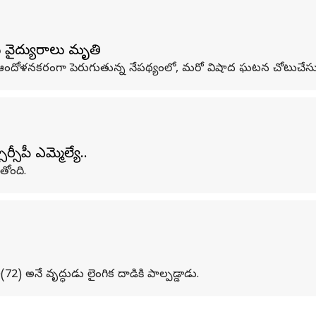
ు వైద్యురాలు మృతి
 ఆందోళనకరంగా పెరుగుతున్న నేపథ్యంలో, మరో విషాద ఘటన చోటుచేసు
సీపీ ఎమ్మెల్యే..
తోంది.
(72) అనే వృద్ధుడు లైంగిక దాడికి పాల్పడ్డాడు.