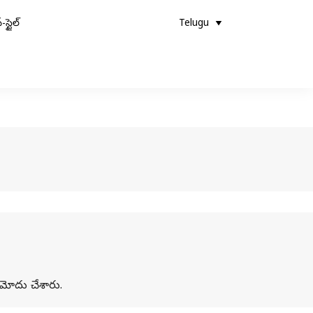
-స్టైల్
Telugu
 నమోదు చేశారు.