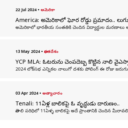
22 Jul 2024
•
అమెరికా
America: అమెరికాలో ఘోర రోడ్డు ప్రమాదం.. తెలుగ
అమెరికాలో భారతీయ సంతతికి చెందిన విద్యార్థుల మరణాలు
13 May 2024
•
భారతదేశం
YCP MLA: ఓటరును చెంపదెబ్బ కొట్టిన తెనాలి వైఎస్సార్
2024 లోక్‌సభ ఎన్నికల నాలుగో దశకు పోలింగ్ ఈ రోజు జరుగు
03 Apr 2024
•
అత్యాచారం
Tenali: 11ఏళ్ల బాలికపై ఓ వృద్ధుడు దారుణం..
తెనాలి పరిధిలో 11ఏళ్ళ బాలికపై అదే ప్రాంతానికి చెందిన మీరావలి