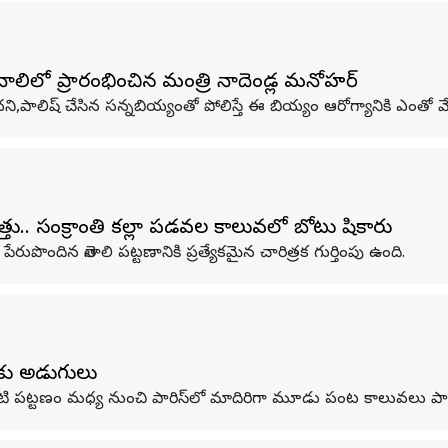
నాలిలో ప్రారంభించిన మంత్రి నాదెండ్ల మనోహర్
ందని,పాలిష్‌ చేసిన సన్నబియ్యంతో పోలిస్తే ఈ బియ్యం ఆరోగ్యానికి ఎంతో 
్తు.. సంక్రాంతి కల్లా పడవల కాలువలో బోటు షికారు
పొందిన తెనాలి పట్టణానికి ప్రత్యేకమైన చారిత్రక గుర్తింపు ఉంది.
ుకు అడుగులు
ల్లో ఒకటి పట్టణం మధ్య నుంచి పారిస్‌లో మాదిరిగా మూడు పంట కాలువలు