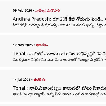
09 Feb 2026
•
నాదెండ్ల మనోహర్‌
Andhra Pradesh: రూ.20కే కేజీ గోధుమ పిండి.. తె
కిలో రేషన్‌ బియ్యానికి ప్రభుత్వం రూ.47.10 వరకు ఖర్చు చేస్తో
17 Nov 2025
•
భారతదేశం
Tenali: తెనాలిలో మూడు కాలువల అభివృద్ధికి కసరత
ముచ్చటగా విస్తరించిన మూడు కాలువలతో "ఆంధ్రా ప్యారిస్"గా పేరు
14 Jul 2025
•
భారతదేశం
Tenali: తెనాలి,నిజాంపట్నం కాలువలో బోటు షికార
తెనాలికి 'ఆంధ్రా ప్యారిస్‌' అన్న పేరు రావడం వెనుక కారణా