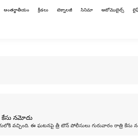
అంతర్జాతీయం
క్రీడలు
టెక్నాలజీ
సినిమా
ఆటోమొబైల్స్
లైఫ్
పై కేసు నమోదు
లుగులోకి వచ్చింది. ఈ ఘటనపై త్రీ టౌన్‌ పోలీసులు గురువారం రాత్రి కేసు