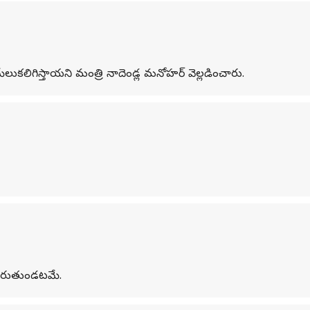
మేలుకలిగిస్తాయని మంత్రి నాదెండ్ల మనోహర్ వెల్లడించారు.
 పారుతుండటమే.