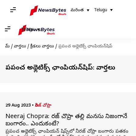
మరింత
Telugu
Telugu
హోమ్
/
వార్తలు
/
క్రీడలు వార్తలు
/
ప్రపంచ అథ్లెటిక్స్ ఛాంపియన్‌షిప్‌
ప్రపంచ అథ్లెటిక్స్ ఛాంపియన్‌షిప్‌: వార్తలు
29 Aug 2023
•
నీరజ్ చోప్రా
Neeraj Chopra: నీరజ్ చొప్రా తల్లి మనసు నిజంగానే
బంగారం.. ఎందుకంటే?
ప్రపంచ అథ్లెటిక్స్ ఛాంపియన్ షిప్స్‌లో నీరజ్ చోప్రా బంగారు పతకం