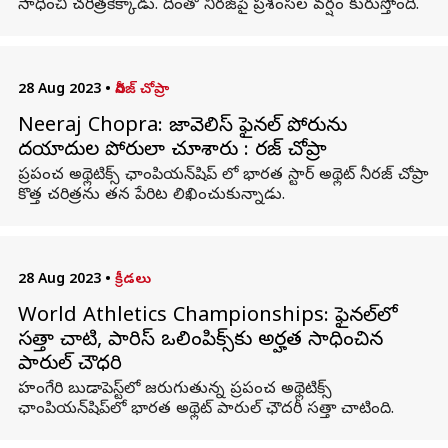
సాధించి చరిత్రకెక్కాడు. దీంతో నీరజ్‌పై ప్రశంసల వర్షం కురుస్తోంది.
28 Aug 2023
•
నీరజ్ చోప్రా
Neeraj Chopra: జావెలిస్ ఫైనల్ పోరును
దయాదుల పోరులా చూశారు : నీరజ్ చోప్రా
ప్రపంచ అథ్లెటిక్స్ ఛాంపియన్‌షిప్ లో భారత స్టార్ అథ్లెట్ నీరజ్ చోప్రా
కొత్త చరిత్రను తన పేరిట లిఖించుకున్నాడు.
28 Aug 2023
•
క్రీడలు
World Athletics Championships: ఫైనల్‌లో
సత్తా చాటి, పారిస్ ఒలింపిక్స్‌కు అర్హత సాధించిన
పారుల్ చౌధరి
హంగేరి బుడాపెస్ట్‌లో జరుగుతున్న ప్రపంచ అథ్లెటిక్స్
ఛాంపియన్‌షిప్‌లో భారత అథ్లెట్ పారుల్ ఛౌదరీ సత్తా చాటింది.