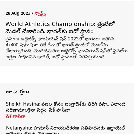
28 Aug 2023
•
స్పోర్ట్స్
World Athletics Championship: త్రుటిలో
మెడల్ చేజారింది..భారత్‌కు ఐదో స్థానం
ప్రపంచ అథ్లెటిక్స్ ఛాంపియన్ షిప్ 2023లో భాగంగా జరిగిన
4x400 పురుషుల రిలే రేసులో భారత్ త్రుటిలో మెడల్‌ను
చేజార్చుకుంది. మొదటిసారిగా అథ్లెటిక్స్ ఛాంపియన్ షిప్‌లో ఫైనల్‌కు
అర్హత సాధించిన భారత్, ఐదో స్థానంతో సరిపెట్టుకుంది.
తాజా వార్తలు
Sheikh Hasina: ప్రజల కోసం బంగ్లాదేశ్‌కు తిరిగి వస్తా.. ఎలాంటి
పరిణామాలకైనా సిద్ధం: షేక్ హసీనా
షేక్ హసీనా
Netanyahu: హమాస్ నిరాయుధీకరణ ప్రతిపాదనకు ఇజ్రాయెల్