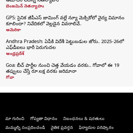
ఆమోదం లేదన్న నెతన్యాహు
బెంజమిన్ నెతన్యాహు
GPS: సైనిక జీపీఎస్ జామింగ్ వల్లే న్యూ మెక్సికోలో వైద్య విమానం
కూలిందా? నివేదికలో వెల్లడైన వివరాలివే..
అమెరికా
Andhra Pradesh: ఏపీకి విదేశీ పెట్టుబడుల జోరు.. 2025-26లో
ఎఫ్‌డీఐలు భారీ పెరుగుదల
ఆంధ్రప్రదేశ్
Goa: బీచ్ పార్టీల నుంచి చెత్త వేయడం వరకు... గోవాలో ఈ 19
తప్పులు చేస్తే రూ.లక్ష వరకు జరిమానా
గోవా
మా గురించి
గోప్యతా విధానం
నిబంధనలు & షరతులు
మమ్మల్ని సంప్రదించండి
నైతిక ప్రవర్తన
ఫిర్యాదుల పరిష్కారం